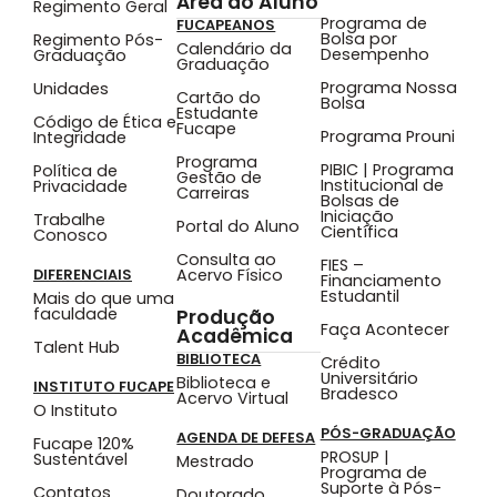
Área do Aluno
Regimento Geral
Programa de
FUCAPEANOS
Bolsa por
Regimento Pós-
Calendário da
Desempenho
Graduação
Graduação
Programa Nossa
Unidades
Cartão do
Bolsa
Estudante
Código de Ética e
Fucape
Programa Prouni
Integridade
Programa
PIBIC | Programa
Política de
Gestão de
Institucional de
Privacidade
Carreiras
Bolsas de
Iniciação
Trabalhe
Portal do Aluno
Científica
Conosco
Consulta ao
FIES –
Acervo Físico
DIFERENCIAIS
Financiamento
Estudantil
Mais do que uma
faculdade
Produção
Faça Acontecer
Acadêmica
Talent Hub
BIBLIOTECA
Crédito
Universitário
Biblioteca e
INSTITUTO FUCAPE
Bradesco
Acervo Virtual
O Instituto
PÓS-GRADUAÇÃO
AGENDA DE DEFESA
Fucape 120%
PROSUP |
Sustentável
Mestrado
Programa de
Suporte à Pós-
Contatos
Doutorado