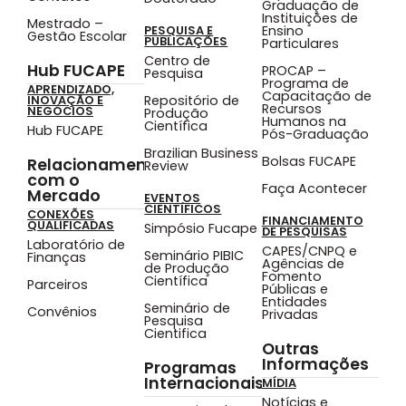
Graduação de
Instituições de
Mestrado –
Ensino
PESQUISA E
Gestão Escolar
PUBLICAÇÕES
Particulares
Centro de
Hub FUCAPE
PROCAP –
Pesquisa
Programa de
APRENDIZADO,
Capacitação de
Repositório de
INOVAÇÃO E
Recursos
NEGÓCIOS
Produção
Humanos na
Científica
Hub FUCAPE
Pós-Graduação
Brazilian Business
Bolsas FUCAPE
Relacionamento
Review
com o
Faça Acontecer
Mercado
EVENTOS
CIENTÍFICOS
CONEXÕES
FINANCIAMENTO
QUALIFICADAS
Simpósio Fucape
DE PESQUISAS
Laboratório de
CAPES/CNPQ e
Seminário PIBIC
Finanças
Agências de
de Produção
Fomento
Científica
Parceiros
Públicas e
Entidades
Seminário de
Convênios
Privadas
Pesquisa
Cientifica
Outras
Informações
Programas
Internacionais
MÍDIA
Notícias e