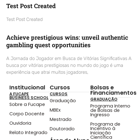
Test Post Created
Test Post Created
Achieve prestigious wins: unveil authentic
gambling quest opportunities
A Jornada do Jogador em Busca de Vitórias Significativas A
busca por vitórias prestigiosas no mundo do jogo é uma
experiência que atrai muitos jogadores,
Institucional
Cursos
Bolsas e
Financiamentos
A FUCAPE
CURSOS
BUSINESS SCHOOL
GRADUAÇÃO
Graduação
Sobre a Fucape
Programa Interno
MBEx
de Bolsas de
Corpo Docente
Ingresso
Mestrado
Ouvidoria
Programa de
Incentivo à
Doutorado
Relato Integrado
Iniciação
Científica