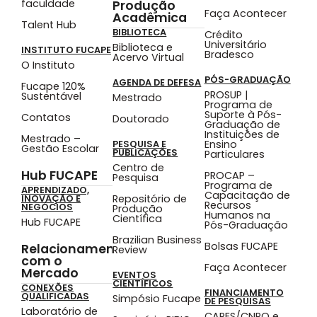
faculdade
Produção
Faça Acontecer
Acadêmica
Talent Hub
BIBLIOTECA
Crédito
Universitário
Biblioteca e
INSTITUTO FUCAPE
Bradesco
Acervo Virtual
O Instituto
PÓS-GRADUAÇÃO
AGENDA DE DEFESA
Fucape 120%
PROSUP |
Sustentável
Mestrado
Programa de
Suporte à Pós-
Contatos
Doutorado
Graduação de
Instituições de
Mestrado –
Ensino
PESQUISA E
Gestão Escolar
PUBLICAÇÕES
Particulares
Centro de
Hub FUCAPE
PROCAP –
Pesquisa
Programa de
APRENDIZADO,
Capacitação de
Repositório de
INOVAÇÃO E
Recursos
NEGÓCIOS
Produção
Humanos na
Científica
Hub FUCAPE
Pós-Graduação
Brazilian Business
Bolsas FUCAPE
Relacionamento
Review
com o
Faça Acontecer
Mercado
EVENTOS
CIENTÍFICOS
CONEXÕES
FINANCIAMENTO
QUALIFICADAS
Simpósio Fucape
DE PESQUISAS
Laboratório de
CAPES/CNPQ e