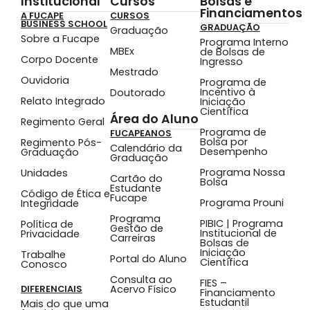
Institucional
Cursos
Bolsas e
Financiamentos
A FUCAPE
CURSOS
BUSINESS SCHOOL
GRADUAÇÃO
Graduação
Sobre a Fucape
Programa Interno
MBEx
de Bolsas de
Corpo Docente
Ingresso
Mestrado
Ouvidoria
Programa de
Incentivo à
Doutorado
Relato Integrado
Iniciação
Científica
Área do Aluno
Regimento Geral
Programa de
FUCAPEANOS
Bolsa por
Regimento Pós-
Calendário da
Desempenho
Graduação
Graduação
Programa Nossa
Unidades
Cartão do
Bolsa
Estudante
Código de Ética e
Fucape
Programa Prouni
Integridade
Programa
PIBIC | Programa
Política de
Gestão de
Institucional de
Privacidade
Carreiras
Bolsas de
Iniciação
Trabalhe
Portal do Aluno
Científica
Conosco
Consulta ao
FIES –
Acervo Físico
DIFERENCIAIS
Financiamento
Estudantil
Mais do que uma