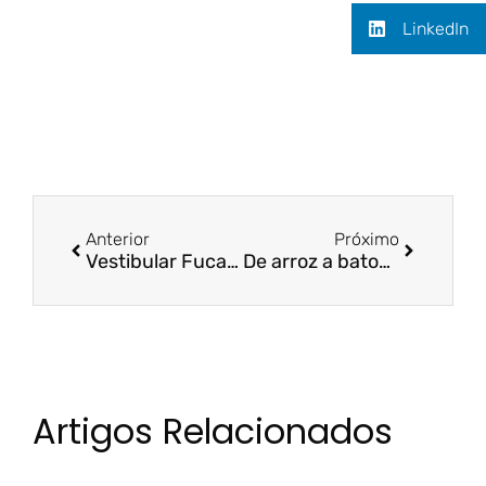
LinkedIn
Anterior
Próximo
Vestibular Fucape | ES Hoje
De arroz a batom: febre da marca própria invade farmácias e supermercados | Noroeste News
Artigos Relacionados