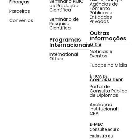
Seminário PIBIC
Finanças
Agências de
de Produção
Fomento
Científica
Parceiros
Públicas e
Entidades
Seminário de
Convênios
Privadas
Pesquisa
Cientifica
Outras
Informações
Programas
Internacionais
MÍDIA
Notícias e
International
Eventos
Office
Fucape na Mídia
ÉTICA DE
CONFORMIDADE
Portal de
Consulta Pública
de Diplomas
Avaliação
Institucional |
CPA
E-MEC
Consulte aqui o
cadastro da