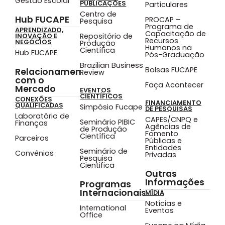
Gestão Escolar
PUBLICAÇÕES
Particulares
Centro de
Hub FUCAPE
PROCAP –
Pesquisa
Programa de
APRENDIZADO,
Capacitação de
Repositório de
INOVAÇÃO E
Recursos
NEGÓCIOS
Produção
Humanos na
Científica
Hub FUCAPE
Pós-Graduação
Brazilian Business
Bolsas FUCAPE
Relacionamento
Review
com o
Faça Acontecer
Mercado
EVENTOS
CIENTÍFICOS
CONEXÕES
FINANCIAMENTO
QUALIFICADAS
Simpósio Fucape
DE PESQUISAS
Laboratório de
CAPES/CNPQ e
Seminário PIBIC
Finanças
Agências de
de Produção
Fomento
Científica
Parceiros
Públicas e
Entidades
Seminário de
Convênios
Privadas
Pesquisa
Cientifica
Outras
Informações
Programas
Internacionais
MÍDIA
Notícias e
International
Eventos
Office