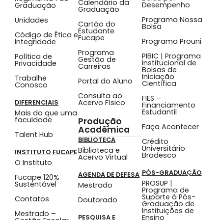
Calendário da
Desempenho
Graduação
Graduação
Programa Nossa
Unidades
Cartão do
Bolsa
Estudante
Código de Ética e
Fucape
Programa Prouni
Integridade
Programa
PIBIC | Programa
Política de
Gestão de
Institucional de
Privacidade
Carreiras
Bolsas de
Iniciação
Trabalhe
Portal do Aluno
Científica
Conosco
Consulta ao
FIES –
Acervo Físico
DIFERENCIAIS
Financiamento
Estudantil
Mais do que uma
faculdade
Produção
Faça Acontecer
Acadêmica
Talent Hub
BIBLIOTECA
Crédito
Universitário
Biblioteca e
INSTITUTO FUCAPE
Bradesco
Acervo Virtual
O Instituto
PÓS-GRADUAÇÃO
AGENDA DE DEFESA
Fucape 120%
PROSUP |
Sustentável
Mestrado
Programa de
Suporte à Pós-
Contatos
Doutorado
Graduação de
Instituições de
Mestrado –
Ensino
PESQUISA E