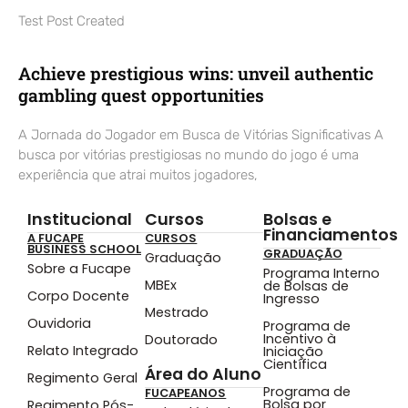
Test Post Created
Achieve prestigious wins: unveil authentic
gambling quest opportunities
A Jornada do Jogador em Busca de Vitórias Significativas A
busca por vitórias prestigiosas no mundo do jogo é uma
experiência que atrai muitos jogadores,
Institucional
Cursos
Bolsas e
Financiamentos
A FUCAPE
CURSOS
BUSINESS SCHOOL
GRADUAÇÃO
Graduação
Sobre a Fucape
Programa Interno
MBEx
de Bolsas de
Corpo Docente
Ingresso
Mestrado
Ouvidoria
Programa de
Incentivo à
Doutorado
Relato Integrado
Iniciação
Científica
Área do Aluno
Regimento Geral
Programa de
FUCAPEANOS
Bolsa por
Regimento Pós-