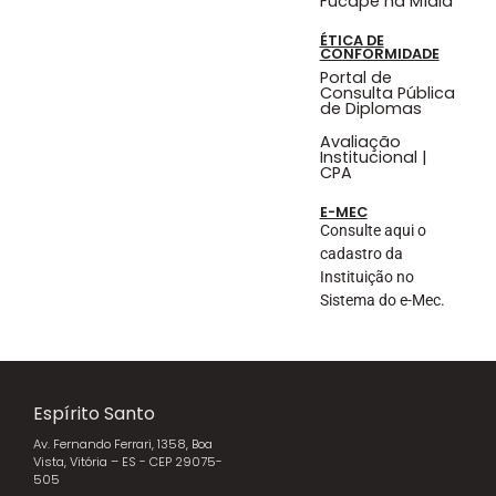
Fucape na Mídia
ÉTICA DE
CONFORMIDADE
Portal de
Consulta Pública
de Diplomas
Avaliação
Institucional |
CPA
E-MEC
Consulte aqui o
cadastro da
Instituição no
Sistema do e-Mec.
Espírito Santo
Av. Fernando Ferrari, 1358, Boa
Vista, Vitória – ES - CEP 29075-
505