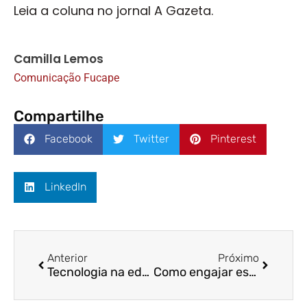
Leia a coluna no jornal A Gazeta.
Camilla Lemos
Comunicação Fucape
Compartilhe
Facebook
Twitter
Pinterest
LinkedIn
Anterior
Próximo
Tecnologia na educação: inspiração para o futuro | Folha Vitória | Prof. Dr. Octavio Locatelli
Como engajar estudantes na era da informação rápida | Folha Vitória | Rubia Bottacine