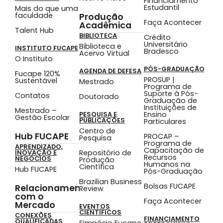
Financiamento
Estudantil
Mais do que uma
faculdade
Produção
Faça Acontecer
Acadêmica
Talent Hub
BIBLIOTECA
Crédito
Universitário
Biblioteca e
INSTITUTO FUCAPE
Bradesco
Acervo Virtual
O Instituto
PÓS-GRADUAÇÃO
AGENDA DE DEFESA
Fucape 120%
PROSUP |
Sustentável
Mestrado
Programa de
Suporte à Pós-
Contatos
Doutorado
Graduação de
Instituições de
Mestrado –
Ensino
PESQUISA E
Gestão Escolar
PUBLICAÇÕES
Particulares
Centro de
Hub FUCAPE
PROCAP –
Pesquisa
Programa de
APRENDIZADO,
Capacitação de
Repositório de
INOVAÇÃO E
Recursos
NEGÓCIOS
Produção
Humanos na
Científica
Hub FUCAPE
Pós-Graduação
Brazilian Business
Bolsas FUCAPE
Relacionamento
Review
com o
Faça Acontecer
Mercado
EVENTOS
CIENTÍFICOS
CONEXÕES
FINANCIAMENTO
QUALIFICADAS
Simpósio Fucape