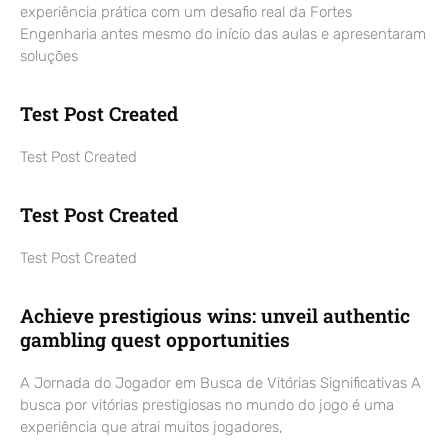
experiência prática com um desafio real da Fortes
Engenharia antes mesmo do início das aulas e apresentaram
soluções
Test Post Created
Test Post Created
Test Post Created
Test Post Created
Achieve prestigious wins: unveil authentic
gambling quest opportunities
A Jornada do Jogador em Busca de Vitórias Significativas A
busca por vitórias prestigiosas no mundo do jogo é uma
experiência que atrai muitos jogadores,