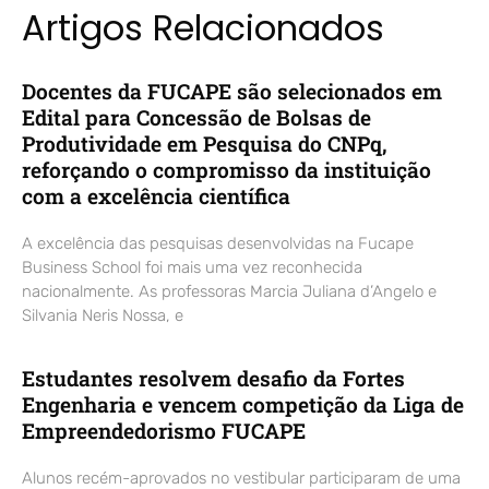
Artigos Relacionados
Docentes da FUCAPE são selecionados em
Edital para Concessão de Bolsas de
Produtividade em Pesquisa do CNPq,
reforçando o compromisso da instituição
com a excelência científica
A excelência das pesquisas desenvolvidas na Fucape
Business School foi mais uma vez reconhecida
nacionalmente. As professoras Marcia Juliana d’Angelo e
Silvania Neris Nossa, e
Estudantes resolvem desafio da Fortes
Engenharia e vencem competição da Liga de
Empreendedorismo FUCAPE
Alunos recém-aprovados no vestibular participaram de uma