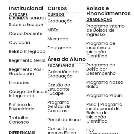
Institucional
Cursos
Bolsas e
Financiamentos
A FUCAPE
CURSOS
BUSINESS SCHOOL
GRADUAÇÃO
Graduação
Sobre a Fucape
Programa Interno
MBEx
de Bolsas de
Corpo Docente
Ingresso
Mestrado
Ouvidoria
Programa de
Incentivo à
Doutorado
Relato Integrado
Iniciação
Científica
Área do Aluno
Regimento Geral
Programa de
FUCAPEANOS
Bolsa por
Regimento Pós-
Calendário da
Desempenho
Graduação
Graduação
Programa Nossa
Unidades
Cartão do
Bolsa
Estudante
Código de Ética e
Fucape
Programa Prouni
Integridade
Programa
PIBIC | Programa
Política de
Gestão de
Institucional de
Privacidade
Carreiras
Bolsas de
Iniciação
Trabalhe
Portal do Aluno
Científica
Conosco
Consulta ao
FIES –
Acervo Físico
DIFERENCIAIS