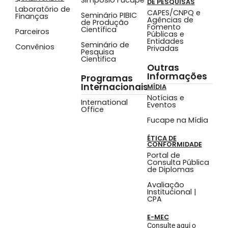
DE PESQUISAS
Laboratório de
CAPES/CNPQ e
Seminário PIBIC
Finanças
Agências de
de Produção
Fomento
Científica
Parceiros
Públicas e
Entidades
Seminário de
Convênios
Privadas
Pesquisa
Cientifica
Outras
Informações
Programas
Internacionais
MÍDIA
Notícias e
International
Eventos
Office
Fucape na Mídia
ÉTICA DE
CONFORMIDADE
Portal de
Consulta Pública
de Diplomas
Avaliação
Institucional |
CPA
E-MEC
Consulte aqui o