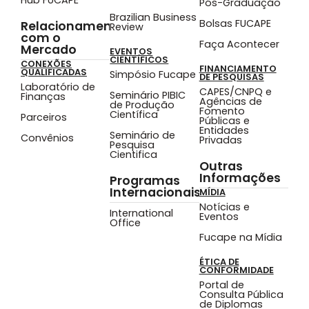
Pós-Graduação
Brazilian Business
Bolsas FUCAPE
Relacionamento
Review
com o
Faça Acontecer
Mercado
EVENTOS
CIENTÍFICOS
CONEXÕES
FINANCIAMENTO
QUALIFICADAS
Simpósio Fucape
DE PESQUISAS
Laboratório de
CAPES/CNPQ e
Seminário PIBIC
Finanças
Agências de
de Produção
Fomento
Científica
Parceiros
Públicas e
Entidades
Seminário de
Convênios
Privadas
Pesquisa
Cientifica
Outras
Informações
Programas
Internacionais
MÍDIA
Notícias e
International
Eventos
Office
Fucape na Mídia
ÉTICA DE
CONFORMIDADE
Portal de
Consulta Pública
de Diplomas