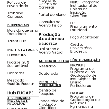
Programa
PIBIC | Programa
Política de
Gestão de
Institucional de
Privacidade
Carreiras
Bolsas de
Iniciação
Trabalhe
Portal do Aluno
Científica
Conosco
Consulta ao
FIES –
Acervo Físico
DIFERENCIAIS
Financiamento
Estudantil
Mais do que uma
faculdade
Produção
Faça Acontecer
Acadêmica
Talent Hub
BIBLIOTECA
Crédito
Universitário
Biblioteca e
INSTITUTO FUCAPE
Bradesco
Acervo Virtual
O Instituto
PÓS-GRADUAÇÃO
AGENDA DE DEFESA
Fucape 120%
PROSUP |
Sustentável
Mestrado
Programa de
Suporte à Pós-
Contatos
Doutorado
Graduação de
Instituições de
Mestrado –
Ensino
PESQUISA E
Gestão Escolar
PUBLICAÇÕES
Particulares
Centro de
Hub FUCAPE
PROCAP –
Pesquisa
Programa de
APRENDIZADO,
Capacitação de
Repositório de
INOVAÇÃO E
Recursos
NEGÓCIOS
Produção
Humanos na
Científica
Hub FUCAPE