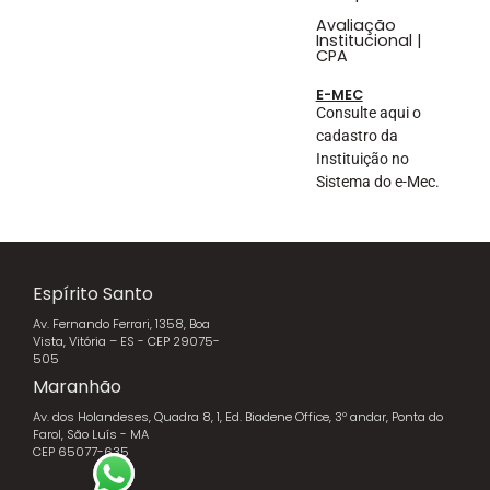
Avaliação
Institucional |
CPA
E-MEC
Consulte aqui o
cadastro da
Instituição no
Sistema do e-Mec.
Espírito Santo
Av. Fernando Ferrari, 1358, Boa
Vista, Vitória – ES - CEP 29075-
505
Maranhão
Av. dos Holandeses, Quadra 8, 1, Ed. Biadene Office, 3º andar, Ponta do
Farol, São Luís - MA
CEP 65077-635