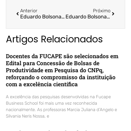
Anterior
Próximo
Eduardo Bolsonaro, Paulo Guedes e Marina Silva visitam o ES nesta semana/A Gazeta/ Prof. Dr.º Aridelmo Teixeira e Fucape
Eduardo Bolsonaro, Paulo Guedes e Marina Silva vêm ao ES nesta semana/ES 360/ Prof. Dr.º Aridelmo Teixeira e Fucape
Artigos Relacionados
Docentes da FUCAPE são selecionados em
Edital para Concessão de Bolsas de
Produtividade em Pesquisa do CNPq,
reforçando o compromisso da instituição
com a excelência científica
A excelência das pesquisas desenvolvidas na Fucape
Business School foi mais uma vez reconhecida
nacionalmente. As professoras Marcia Juliana d’Angelo e
Silvania Neris Nossa, e