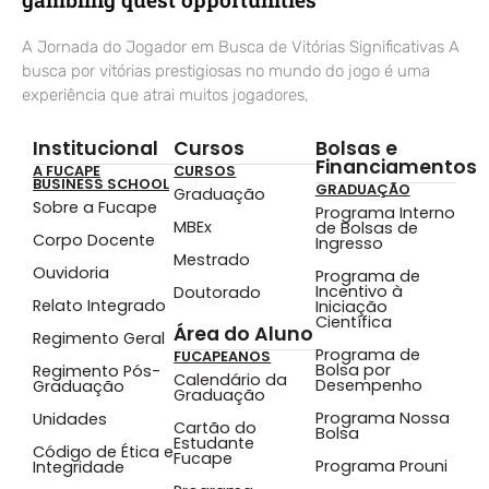
A Jornada do Jogador em Busca de Vitórias Significativas A
busca por vitórias prestigiosas no mundo do jogo é uma
experiência que atrai muitos jogadores,
Institucional
Cursos
Bolsas e
Financiamentos
A FUCAPE
CURSOS
BUSINESS SCHOOL
GRADUAÇÃO
Graduação
Sobre a Fucape
Programa Interno
MBEx
de Bolsas de
Corpo Docente
Ingresso
Mestrado
Ouvidoria
Programa de
Incentivo à
Doutorado
Relato Integrado
Iniciação
Científica
Área do Aluno
Regimento Geral
Programa de
FUCAPEANOS
Bolsa por
Regimento Pós-
Calendário da
Desempenho
Graduação
Graduação
Programa Nossa
Unidades
Cartão do
Bolsa
Estudante
Código de Ética e
Fucape
Programa Prouni
Integridade