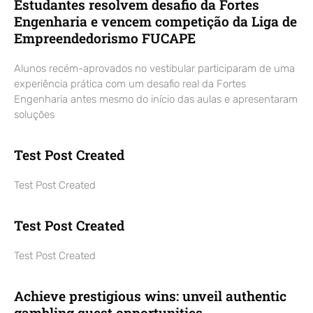
Estudantes resolvem desafio da Fortes
Engenharia e vencem competição da Liga de
Empreendedorismo FUCAPE
Alunos recém-aprovados no vestibular participaram de uma
experiência prática com um desafio real da Fortes
Engenharia antes mesmo do início das aulas e apresentaram
soluções
Test Post Created
Test Post Created
Test Post Created
Test Post Created
Achieve prestigious wins: unveil authentic
gambling quest opportunities