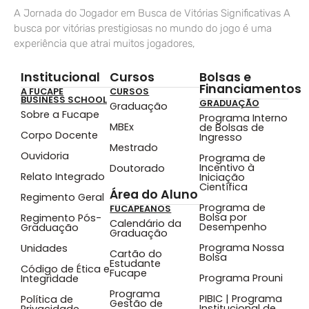
A Jornada do Jogador em Busca de Vitórias Significativas A
busca por vitórias prestigiosas no mundo do jogo é uma
experiência que atrai muitos jogadores,
Institucional
Cursos
Bolsas e
Financiamentos
A FUCAPE
CURSOS
BUSINESS SCHOOL
GRADUAÇÃO
Graduação
Sobre a Fucape
Programa Interno
MBEx
de Bolsas de
Corpo Docente
Ingresso
Mestrado
Ouvidoria
Programa de
Incentivo à
Doutorado
Relato Integrado
Iniciação
Científica
Área do Aluno
Regimento Geral
Programa de
FUCAPEANOS
Bolsa por
Regimento Pós-
Calendário da
Desempenho
Graduação
Graduação
Programa Nossa
Unidades
Cartão do
Bolsa
Estudante
Código de Ética e
Fucape
Programa Prouni
Integridade
Programa
PIBIC | Programa
Política de
Gestão de
Institucional de
Privacidade