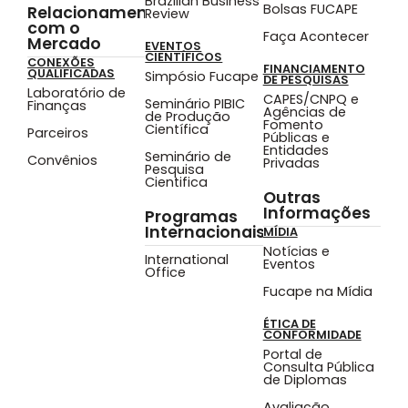
Brazilian Business
Bolsas FUCAPE
Relacionamento
Review
com o
Faça Acontecer
Mercado
EVENTOS
CIENTÍFICOS
CONEXÕES
FINANCIAMENTO
QUALIFICADAS
Simpósio Fucape
DE PESQUISAS
Laboratório de
CAPES/CNPQ e
Seminário PIBIC
Finanças
Agências de
de Produção
Fomento
Científica
Parceiros
Públicas e
Entidades
Seminário de
Convênios
Privadas
Pesquisa
Cientifica
Outras
Informações
Programas
Internacionais
MÍDIA
Notícias e
International
Eventos
Office
Fucape na Mídia
ÉTICA DE
CONFORMIDADE
Portal de
Consulta Pública
de Diplomas
Avaliação