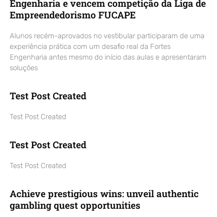
Engenharia e vencem competição da Liga de
Empreendedorismo FUCAPE
Alunos recém-aprovados no vestibular participaram de uma
experiência prática com um desafio real da Fortes
Engenharia antes mesmo do início das aulas e apresentaram
soluções
Test Post Created
Test Post Created
Test Post Created
Test Post Created
Achieve prestigious wins: unveil authentic
gambling quest opportunities