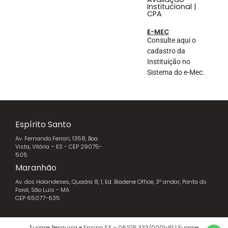
Institucional |
CPA
E-MEC
Consulte aqui o
cadastro da
Instituição no
Sistema do e-Mec.
Espírito Santo
Av. Fernando Ferrari, 1358, Boa
Vista, Vitória – ES - CEP 29075-
505
Maranhão
Av. dos Holandeses, Quadra 8, 1, Ed. Biadene Office, 3º andar, Ponta do
Farol, São Luís - MA
CEP 65077-635
Fucape Pesquisa e Ensino SA – 06.105.333/0001-61 | Fucape