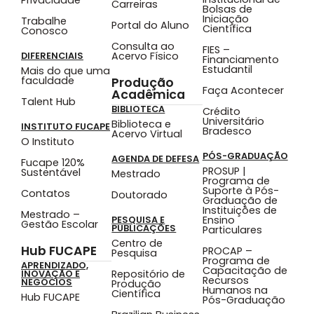
Carreiras
Bolsas de
Iniciação
Trabalhe
Portal do Aluno
Científica
Conosco
Consulta ao
FIES –
Acervo Físico
DIFERENCIAIS
Financiamento
Estudantil
Mais do que uma
faculdade
Produção
Faça Acontecer
Acadêmica
Talent Hub
BIBLIOTECA
Crédito
Universitário
Biblioteca e
INSTITUTO FUCAPE
Bradesco
Acervo Virtual
O Instituto
PÓS-GRADUAÇÃO
AGENDA DE DEFESA
Fucape 120%
PROSUP |
Sustentável
Mestrado
Programa de
Suporte à Pós-
Contatos
Doutorado
Graduação de
Instituições de
Mestrado –
Ensino
PESQUISA E
Gestão Escolar
PUBLICAÇÕES
Particulares
Centro de
Hub FUCAPE
PROCAP –
Pesquisa
Programa de
APRENDIZADO,
Capacitação de
Repositório de
INOVAÇÃO E
Recursos
NEGÓCIOS
Produção
Humanos na
Científica
Hub FUCAPE
Pós-Graduação