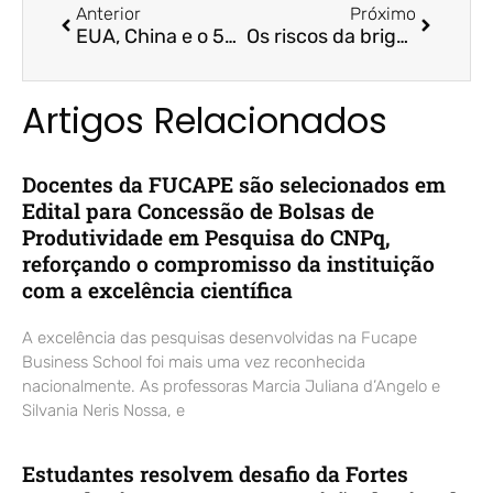
Anterior
Próximo
EUA, China e o 5G: entenda o impacto do acordo de Bolsonaro para o ES – A Gazeta / Profª. Drª. Arilda Teixeira e Prof. Dr. Felipe Storch Damasceno
Os riscos da briga pelo 5G para o ES – Jornal A Gazeta / Profª. Drª. Arilda Teixeira e Prof. Dr. Felipe Storch Damasceno
Artigos Relacionados
Docentes da FUCAPE são selecionados em
Edital para Concessão de Bolsas de
Produtividade em Pesquisa do CNPq,
reforçando o compromisso da instituição
com a excelência científica
A excelência das pesquisas desenvolvidas na Fucape
Business School foi mais uma vez reconhecida
nacionalmente. As professoras Marcia Juliana d’Angelo e
Silvania Neris Nossa, e
Estudantes resolvem desafio da Fortes