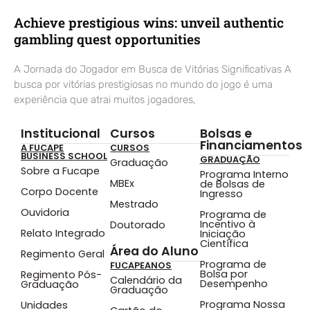
Achieve prestigious wins: unveil authentic
gambling quest opportunities
A Jornada do Jogador em Busca de Vitórias Significativas A
busca por vitórias prestigiosas no mundo do jogo é uma
experiência que atrai muitos jogadores,
Institucional
Cursos
Bolsas e
Financiamentos
A FUCAPE
CURSOS
BUSINESS SCHOOL
GRADUAÇÃO
Graduação
Sobre a Fucape
Programa Interno
MBEx
de Bolsas de
Corpo Docente
Ingresso
Mestrado
Ouvidoria
Programa de
Incentivo à
Doutorado
Relato Integrado
Iniciação
Científica
Área do Aluno
Regimento Geral
Programa de
FUCAPEANOS
Bolsa por
Regimento Pós-
Calendário da
Desempenho
Graduação
Graduação
Programa Nossa
Unidades