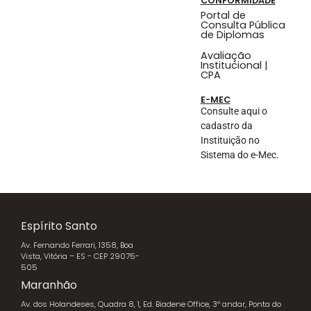
CONFORMIDADE
Portal de
Consulta Pública
de Diplomas
Avaliação
Institucional |
CPA
E-MEC
Consulte aqui o
cadastro da
Instituição no
Sistema do e-Mec.
Espírito Santo
Av. Fernando Ferrari, 1358, Boa
Vista, Vitória – ES - CEP 29075-
505
Maranhão
Av. dos Holandeses, Quadra 8, 1, Ed. Biadene Office, 3º andar, Ponta do