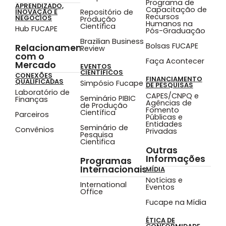
Programa de
APRENDIZADO,
Capacitação de
Repositório de
INOVAÇÃO E
Recursos
NEGÓCIOS
Produção
Humanos na
Científica
Hub FUCAPE
Pós-Graduação
Brazilian Business
Bolsas FUCAPE
Relacionamento
Review
com o
Faça Acontecer
Mercado
EVENTOS
CIENTÍFICOS
CONEXÕES
FINANCIAMENTO
QUALIFICADAS
Simpósio Fucape
DE PESQUISAS
Laboratório de
CAPES/CNPQ e
Seminário PIBIC
Finanças
Agências de
de Produção
Fomento
Científica
Parceiros
Públicas e
Entidades
Seminário de
Convênios
Privadas
Pesquisa
Cientifica
Outras
Informações
Programas
Internacionais
MÍDIA
Notícias e
International
Eventos
Office
Fucape na Mídia
ÉTICA DE