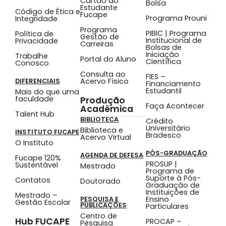
Cartão do
Bolsa
Estudante
Código de Ética e
Fucape
Programa Prouni
Integridade
Programa
PIBIC | Programa
Política de
Gestão de
Institucional de
Privacidade
Carreiras
Bolsas de
Iniciação
Trabalhe
Portal do Aluno
Científica
Conosco
Consulta ao
FIES –
Acervo Físico
DIFERENCIAIS
Financiamento
Estudantil
Mais do que uma
faculdade
Produção
Faça Acontecer
Acadêmica
Talent Hub
BIBLIOTECA
Crédito
Universitário
Biblioteca e
INSTITUTO FUCAPE
Bradesco
Acervo Virtual
O Instituto
PÓS-GRADUAÇÃO
AGENDA DE DEFESA
Fucape 120%
PROSUP |
Sustentável
Mestrado
Programa de
Suporte à Pós-
Contatos
Doutorado
Graduação de
Instituições de
Mestrado –
Ensino
PESQUISA E
Gestão Escolar
PUBLICAÇÕES
Particulares
Centro de
Hub FUCAPE
PROCAP –
Pesquisa