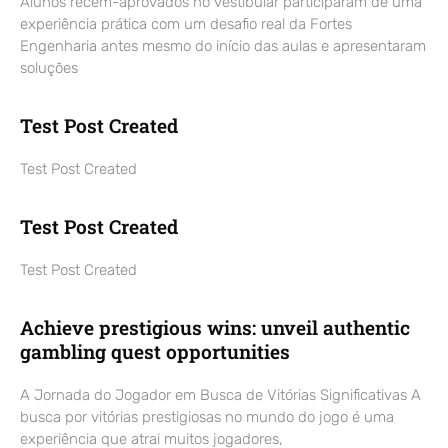
Alunos recém-aprovados no vestibular participaram de uma
experiência prática com um desafio real da Fortes
Engenharia antes mesmo do início das aulas e apresentaram
soluções
Test Post Created
Test Post Created
Test Post Created
Test Post Created
Achieve prestigious wins: unveil authentic
gambling quest opportunities
A Jornada do Jogador em Busca de Vitórias Significativas A
busca por vitórias prestigiosas no mundo do jogo é uma
experiência que atrai muitos jogadores,