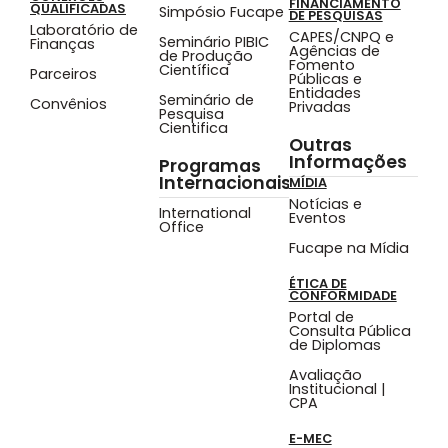
FINANCIAMENTO
QUALIFICADAS
Simpósio Fucape
DE PESQUISAS
Laboratório de
CAPES/CNPQ e
Seminário PIBIC
Finanças
Agências de
de Produção
Fomento
Científica
Parceiros
Públicas e
Entidades
Seminário de
Convênios
Privadas
Pesquisa
Cientifica
Outras
Informações
Programas
Internacionais
MÍDIA
Notícias e
International
Eventos
Office
Fucape na Mídia
ÉTICA DE
CONFORMIDADE
Portal de
Consulta Pública
de Diplomas
Avaliação
Institucional |
CPA
E-MEC