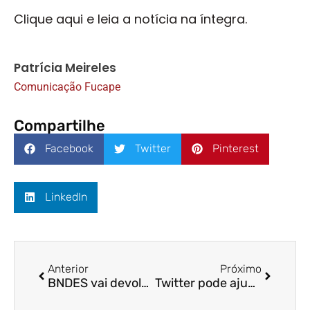
Clique aqui e leia a notícia na íntegra.
Patrícia Meireles
Comunicação Fucape
Compartilhe
Facebook
Twitter
Pinterest
LinkedIn
Anterior
Próximo
BNDES vai devolver R$ 45 bilhões à União/ Cruzeiro do Sul/ Fucape
Twitter pode ajudar investidor a decidir sobre comprar e vender ativos? / A Gazeta / Prof.ª Dr.ª Neyla Tardin