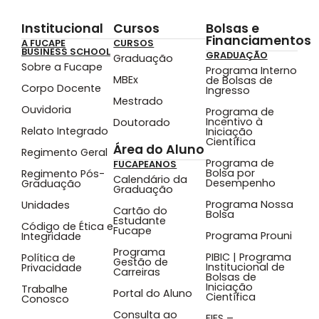
Institucional
Cursos
Bolsas e
Financiamentos
A FUCAPE
CURSOS
BUSINESS SCHOOL
GRADUAÇÃO
Graduação
Sobre a Fucape
Programa Interno
MBEx
de Bolsas de
Corpo Docente
Ingresso
Mestrado
Ouvidoria
Programa de
Incentivo à
Doutorado
Relato Integrado
Iniciação
Científica
Área do Aluno
Regimento Geral
Programa de
FUCAPEANOS
Bolsa por
Regimento Pós-
Calendário da
Desempenho
Graduação
Graduação
Programa Nossa
Unidades
Cartão do
Bolsa
Estudante
Código de Ética e
Fucape
Programa Prouni
Integridade
Programa
PIBIC | Programa
Política de
Gestão de
Institucional de
Privacidade
Carreiras
Bolsas de
Iniciação
Trabalhe
Portal do Aluno
Científica
Conosco
Consulta ao
FIES –