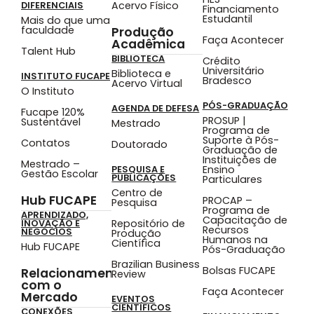
Acervo Físico
DIFERENCIAIS
Financiamento
Estudantil
Mais do que uma
faculdade
Produção
Faça Acontecer
Acadêmica
Talent Hub
BIBLIOTECA
Crédito
Universitário
Biblioteca e
INSTITUTO FUCAPE
Bradesco
Acervo Virtual
O Instituto
PÓS-GRADUAÇÃO
AGENDA DE DEFESA
Fucape 120%
PROSUP |
Sustentável
Mestrado
Programa de
Suporte à Pós-
Contatos
Doutorado
Graduação de
Instituições de
Mestrado –
Ensino
PESQUISA E
Gestão Escolar
PUBLICAÇÕES
Particulares
Centro de
Hub FUCAPE
PROCAP –
Pesquisa
Programa de
APRENDIZADO,
Capacitação de
Repositório de
INOVAÇÃO E
Recursos
NEGÓCIOS
Produção
Humanos na
Científica
Hub FUCAPE
Pós-Graduação
Brazilian Business
Bolsas FUCAPE
Relacionamento
Review
com o
Faça Acontecer
Mercado
EVENTOS
CIENTÍFICOS
CONEXÕES