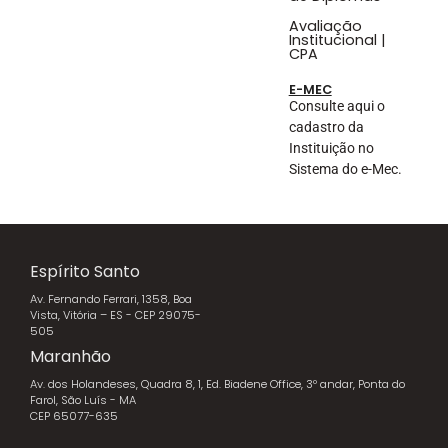
Avaliação
Institucional |
CPA
E-MEC
Consulte aqui o
cadastro da
Instituição no
Sistema do e-Mec.
Espírito Santo
Av. Fernando Ferrari, 1358, Boa
Vista, Vitória – ES - CEP 29075-
505
Maranhão
Av. dos Holandeses, Quadra 8, 1, Ed. Biadene Office, 3º andar, Ponta do
Farol, São Luís - MA
CEP 65077-635