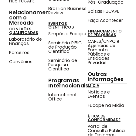
Hub FUCAPE
Pós-Graduação
Brazilian Business
Bolsas FUCAPE
Relacionamento
Review
com o
Faça Acontecer
Mercado
EVENTOS
CIENTÍFICOS
CONEXÕES
FINANCIAMENTO
QUALIFICADAS
Simpósio Fucape
DE PESQUISAS
Laboratório de
CAPES/CNPQ e
Seminário PIBIC
Finanças
Agências de
de Produção
Fomento
Científica
Parceiros
Públicas e
Entidades
Seminário de
Convênios
Privadas
Pesquisa
Cientifica
Outras
Informações
Programas
Internacionais
MÍDIA
Notícias e
International
Eventos
Office
Fucape na Mídia
ÉTICA DE
CONFORMIDADE
Portal de
Consulta Pública
de Diplomas