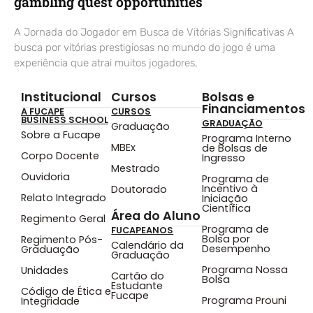
gambling quest opportunities
A Jornada do Jogador em Busca de Vitórias Significativas A
busca por vitórias prestigiosas no mundo do jogo é uma
experiência que atrai muitos jogadores,
Institucional
Cursos
Bolsas e
Financiamentos
A FUCAPE
CURSOS
BUSINESS SCHOOL
GRADUAÇÃO
Graduação
Sobre a Fucape
Programa Interno
MBEx
de Bolsas de
Corpo Docente
Ingresso
Mestrado
Ouvidoria
Programa de
Incentivo à
Doutorado
Relato Integrado
Iniciação
Científica
Área do Aluno
Regimento Geral
Programa de
FUCAPEANOS
Bolsa por
Regimento Pós-
Calendário da
Desempenho
Graduação
Graduação
Programa Nossa
Unidades
Cartão do
Bolsa
Estudante
Código de Ética e
Fucape
Programa Prouni
Integridade