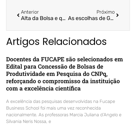
Anterior
Próximo
Alta da Bolsa e queda da Selic: saiba os investimentos ideais – Rádio CBN / Prof. Dr. Fernando Galdi
As escolhas de Guedes – Revista ES Brasil / Profª. Drª. Arilda Teixeira
Artigos Relacionados
Docentes da FUCAPE são selecionados em
Edital para Concessão de Bolsas de
Produtividade em Pesquisa do CNPq,
reforçando o compromisso da instituição
com a excelência científica
A excelência das pesquisas desenvolvidas na Fucape
Business School foi mais uma vez reconhecida
nacionalmente. As professoras Marcia Juliana d’Angelo e
Silvania Neris Nossa, e