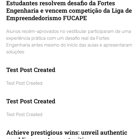
Estudantes resolvem desafio da Fortes
Engenharia e vencem competição da Liga de
Empreendedorismo FUCAPE
Alunos recém-aprovados no vestibular participaram de uma
experiência prática com um desafio real da Fortes
Engenharia antes mesmo do início das aulas e apresentaram
soluções
Test Post Created
Test Post Created
Test Post Created
Test Post Created
Achieve prestigious wins: unveil authentic