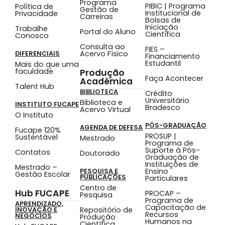
Programa
PIBIC | Programa
Política de
Gestão de
Institucional de
Privacidade
Carreiras
Bolsas de
Iniciação
Trabalhe
Portal do Aluno
Científica
Conosco
Consulta ao
FIES –
Acervo Físico
DIFERENCIAIS
Financiamento
Estudantil
Mais do que uma
faculdade
Produção
Faça Acontecer
Acadêmica
Talent Hub
BIBLIOTECA
Crédito
Universitário
Biblioteca e
INSTITUTO FUCAPE
Bradesco
Acervo Virtual
O Instituto
PÓS-GRADUAÇÃO
AGENDA DE DEFESA
Fucape 120%
PROSUP |
Sustentável
Mestrado
Programa de
Suporte à Pós-
Contatos
Doutorado
Graduação de
Instituições de
Mestrado –
Ensino
PESQUISA E
Gestão Escolar
PUBLICAÇÕES
Particulares
Centro de
Hub FUCAPE
PROCAP –
Pesquisa
Programa de
APRENDIZADO,
Capacitação de
Repositório de
INOVAÇÃO E
Recursos
NEGÓCIOS
Produção
Humanos na
Científica