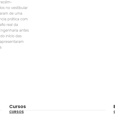
 recém-
os no vestibular
param de uma
ncia prática com
fio real da
Engenharia antes
o início das
 apresentaram
s
Cursos
CURSOS