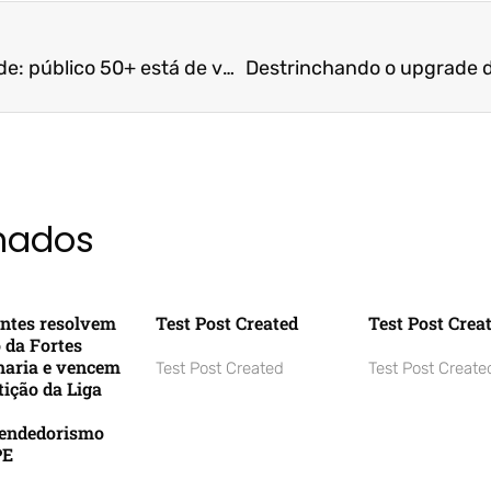
Recomeço na maturidade: público 50+ está de volta à sala de aula | A Gazeta | Prof. Dr. Valcemiro Nossa
onados
ntes resolvem
Test Post Created
Test Post Crea
o da Fortes
aria e vencem
Test Post Created
Test Post Create
ição da Liga
endedorismo
PE