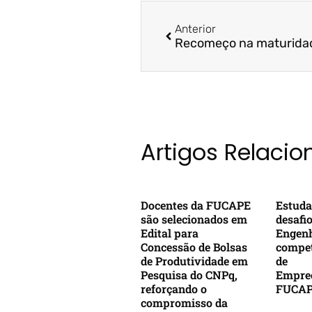
Anterior
Artigos Relaci
Docentes da FUCAPE
Estuda
são selecionados em
desafi
Edital para
Engenh
Concessão de Bolsas
compet
de Produtividade em
de
Pesquisa do CNPq,
Empre
reforçando o
FUCA
compromisso da