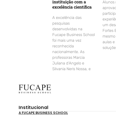
instituição com a
Alunos
excelência científica
aprovad
partici
A excelência das
experiê
pesquisas
um desa
desenvolvidas na
Fortes 
Fucape Business School
mesmo d
foi mais uma vez
aulas e
reconhecida
soluçõe
nacionalmente. As
professoras Marcia
Juliana d’Angelo e
Silvania Neris Nossa, e
Institucional
A FUCAPE BUSINESS SCHOOL