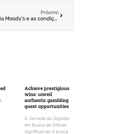
Próximo
Destrinchando o upgrade da Moody’s e as condições para o grau de investimento | Estadão | Prof. Dr. Bruno Funchal
ted
Achieve prestigious
wins: unveil
authentic gambling
d
quest opportunities
A Jornada do Jogador
em Busca de Vitórias
Significativas A busca