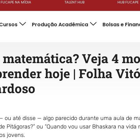
FUCAPE NA MÍDIA
TALENT HUB
HUB FUCAPE
Cursos
Produção Acadêmica
Bolsas e Fina
 matemática? Veja 4 mo
ender hoje | Folha Vitór
ardoso
— ou até disse — algo parecido durante uma aula de 
de Pitágoras?” ou “Quando vou usar Bhaskara na vida 
os jovens.