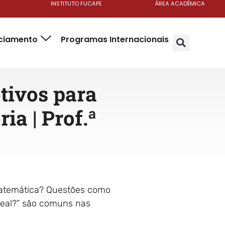
INSTITUTO FUCAPE
ÁREA ACADÊMICA
nciamento
Programas Internacionais
tivos para
ia | Prof.ª
matemática? Questões como
real?” são comuns nas