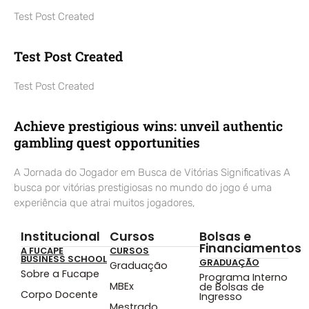
Test Post Created
Test Post Created
Test Post Created
Achieve prestigious wins: unveil authentic
gambling quest opportunities
A Jornada do Jogador em Busca de Vitórias Significativas A
busca por vitórias prestigiosas no mundo do jogo é uma
experiência que atrai muitos jogadores,
Institucional
Cursos
Bolsas e
Financiamentos
A FUCAPE
CURSOS
BUSINESS SCHOOL
GRADUAÇÃO
Graduação
Sobre a Fucape
Programa Interno
MBEx
de Bolsas de
Corpo Docente
Ingresso
Mestrado