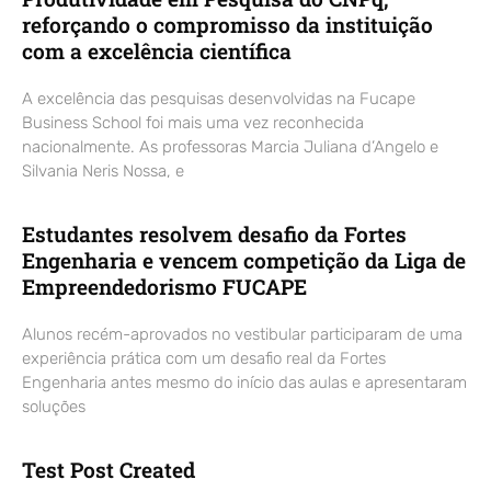
reforçando o compromisso da instituição
com a excelência científica
A excelência das pesquisas desenvolvidas na Fucape
Business School foi mais uma vez reconhecida
nacionalmente. As professoras Marcia Juliana d’Angelo e
Silvania Neris Nossa, e
Estudantes resolvem desafio da Fortes
Engenharia e vencem competição da Liga de
Empreendedorismo FUCAPE
Alunos recém-aprovados no vestibular participaram de uma
experiência prática com um desafio real da Fortes
Engenharia antes mesmo do início das aulas e apresentaram
soluções
Test Post Created