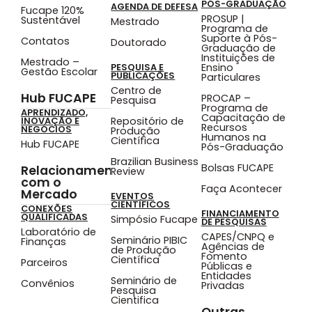
PÓS-GRADUAÇÃO
AGENDA DE DEFESA
Fucape 120%
PROSUP |
Sustentável
Mestrado
Programa de
Suporte à Pós-
Contatos
Doutorado
Graduação de
Instituições de
Mestrado –
Ensino
PESQUISA E
Gestão Escolar
PUBLICAÇÕES
Particulares
Centro de
Hub FUCAPE
PROCAP –
Pesquisa
Programa de
APRENDIZADO,
Capacitação de
Repositório de
INOVAÇÃO E
Recursos
NEGÓCIOS
Produção
Humanos na
Científica
Hub FUCAPE
Pós-Graduação
Brazilian Business
Bolsas FUCAPE
Relacionamento
Review
com o
Faça Acontecer
Mercado
EVENTOS
CIENTÍFICOS
CONEXÕES
FINANCIAMENTO
QUALIFICADAS
Simpósio Fucape
DE PESQUISAS
Laboratório de
CAPES/CNPQ e
Seminário PIBIC
Finanças
Agências de
de Produção
Fomento
Científica
Parceiros
Públicas e
Entidades
Seminário de
Convênios
Privadas
Pesquisa
Cientifica
Outras