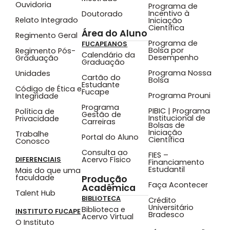
Ouvidoria
Programa de
Incentivo à
Doutorado
Relato Integrado
Iniciação
Científica
Área do Aluno
Regimento Geral
Programa de
FUCAPEANOS
Bolsa por
Regimento Pós-
Calendário da
Desempenho
Graduação
Graduação
Programa Nossa
Unidades
Cartão do
Bolsa
Estudante
Código de Ética e
Fucape
Programa Prouni
Integridade
Programa
PIBIC | Programa
Política de
Gestão de
Institucional de
Privacidade
Carreiras
Bolsas de
Iniciação
Trabalhe
Portal do Aluno
Científica
Conosco
Consulta ao
FIES –
Acervo Físico
DIFERENCIAIS
Financiamento
Estudantil
Mais do que uma
faculdade
Produção
Faça Acontecer
Acadêmica
Talent Hub
BIBLIOTECA
Crédito
Universitário
Biblioteca e
INSTITUTO FUCAPE
Bradesco
Acervo Virtual
O Instituto