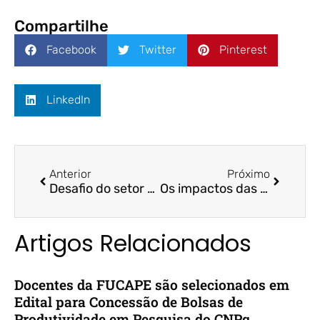
Compartilhe
Facebook
Twitter
Pinterest
LinkedIn
Anterior
Próximo
Desafio do setor de eventos na pandemia está entre os destaques do “Mundo Business” deste domingo – Folha Vitória
Os impactos das previsões de crescimento do PIB e da inflação – ES Brasil / Profª. Drª. Arilda Teixeira
Artigos Relacionados
Docentes da FUCAPE são selecionados em
Edital para Concessão de Bolsas de
Produtividade em Pesquisa do CNPq,