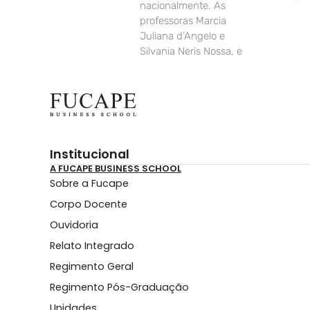
nacionalmente. As
professoras Marcia
Juliana d’Angelo e
Silvania Neris Nossa, e
Institucional
A FUCAPE BUSINESS SCHOOL
Sobre a Fucape
Corpo Docente
Ouvidoria
Relato Integrado
Regimento Geral
Regimento Pós-Graduação
Unidades