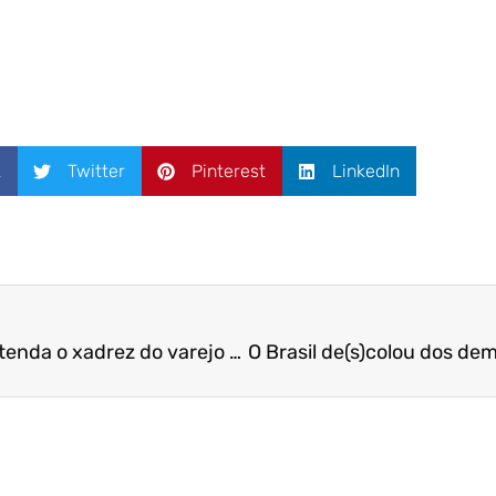
k
Twitter
Pinterest
LinkedIn
AliExpress e Magalu: entenda o xadrez do varejo brasileiro | A Gazeta | Prof. Dr. Felipe Storch