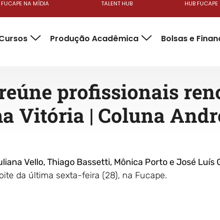
FUCAPE NA MÍDIA
TALENT HUB
HUB FUCAPE
Cursos
Produção Acadêmica
Bolsas e Fina
reúne profissionais re
ha Vitória | Coluna And
liana Vello, Thiago Bassetti, Mônica Porto e José Luís 
ite da última sexta-feira (28), na Fucape.