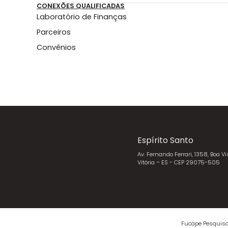
CONEXÕES QUALIFICADAS
Laboratório de Finanças
Parceiros
Convênios
Espírito Santo
Av. Fernando Ferrari, 1358, Boa Vi
Vitória – ES - CEP 29075-505
Fucape Pesquisa