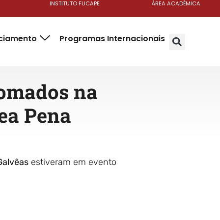
INSTITUTO FUCAPE
ÁREA ACADÊMICA
nciamento
Programas Internacionais
nomados na
rea Pena
Galvêas
estiveram em evento