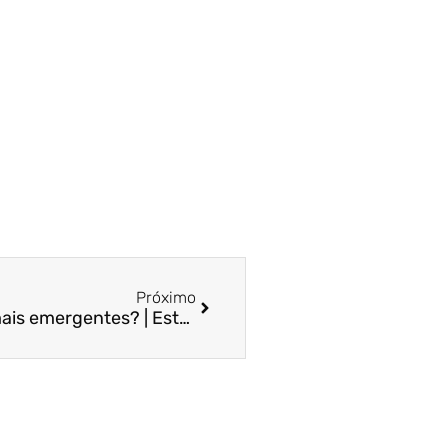
Próximo
O Brasil de(s)colou dos demais emergentes? | Estadão | Prof. Dr. Bruno Funchal