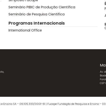
Simpósio Fucape
Seminário PIBIC de Produção Científica
Seminário de Pesquisa Cientifica
Programas Internacionais
International Office
Ma
sta,
Av. 
Biad
Faro
CEP
 e Ensino SA – 06.105.333/0001-61 | Fucape Fundação de Pesquisa e Ensino – 03