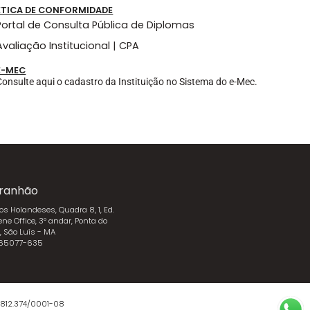
ÉTICA DE CONFORMIDADE
Portal de Consulta Pública de Diplomas
Avaliação Institucional | CPA
E-MEC
Consulte aqui o cadastro da Instituição no Sistema do e-Mec.
ranhão
dos Holandeses, Quadra 8, 1, Ed.
ene Office, 3º andar, Ponta do
l, São Luís - MA
 65077-635
.812.374/0001-08