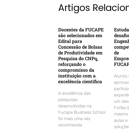
Artigos Relaci
Docentes da FUCAPE
Estuda
são selecionados em
desafi
Edital para
Engenh
Concessão de Bolsas
compet
de Produtividade em
de
Pesquisa do CNPq,
Empre
reforçando o
FUCA
compromisso da
instituição com a
Alunos
excelência científica
aprovad
partici
A excelência das
experiê
pesquisas
um desa
desenvolvidas na
Fortes 
Fucape Business School
mesmo d
foi mais uma vez
aulas e
reconhecida
soluçõe