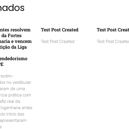
onados
ntes resolvem
Test Post Created
Test Post Crea
o da Fortes
aria e vencem
Test Post Created
Test Post Create
ição da Liga
endedorismo
PE
 recém-
os no vestibular
param de uma
ncia prática com
fio real da
Engenharia antes
o início das
 apresentaram
s