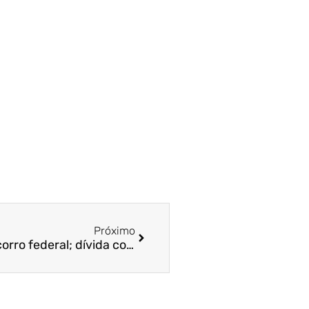
Próximo
ES recebe 1ª parcela do socorro federal; dívida com BNDES é suspensa – A Gazeta / Prof. Dr. Bruno Funchal