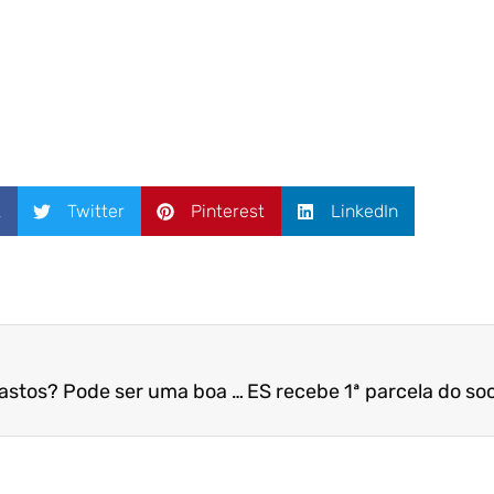
k
Twitter
Pinterest
LinkedIn
Você controla os seus gastos? Pode ser uma boa hora para iniciar esta prática – Folha Vitória / Prof. Dr. Aziz Beiruth