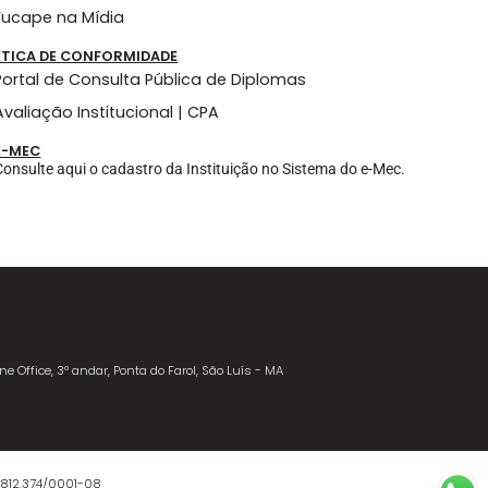
Fucape na Mídia
ÉTICA DE CONFORMIDADE
Portal de Consulta Pública de Diplomas
Avaliação Institucional | CPA
E-MEC
Consulte aqui o cadastro da Instituição no Sistema do e-Mec.
ne Office, 3º andar, Ponta do Farol, São Luís - MA
.812.374/0001-08