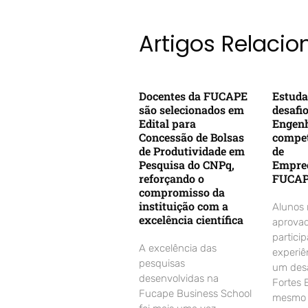
Artigos Relaci
Docentes da FUCAPE
Estuda
são selecionados em
desafi
Edital para
Engenh
Concessão de Bolsas
compet
de Produtividade em
de
Pesquisa do CNPq,
Empre
reforçando o
FUCA
compromisso da
instituição com a
Alunos
excelência científica
aprovad
partici
A excelência das
experiê
pesquisas
um desa
desenvolvidas na
Fortes 
Fucape Business School
mesmo d