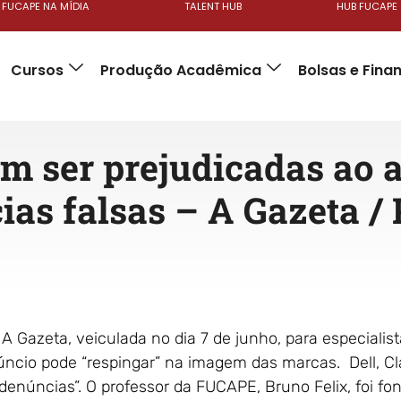
FUCAPE NA MÍDIA
TALENT HUB
HUB FUCAPE
Cursos
Produção Acadêmica
Bolsas e Fin
m ser prejudicadas ao 
cias falsas – A Gazeta / 
Gazeta, veiculada no dia 7 de junho, para especialista
úncio pode “respingar” na imagem das marcas. Dell, C
denúncias”. O professor da FUCAPE, Bruno Felix, foi fo