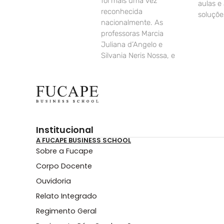
foi mais uma vez
aulas e
reconhecida
soluçõe
nacionalmente. As
professoras Marcia
Juliana d’Angelo e
Silvania Neris Nossa, e
Institucional
A FUCAPE BUSINESS SCHOOL
Sobre a Fucape
Corpo Docente
Ouvidoria
Relato Integrado
Regimento Geral