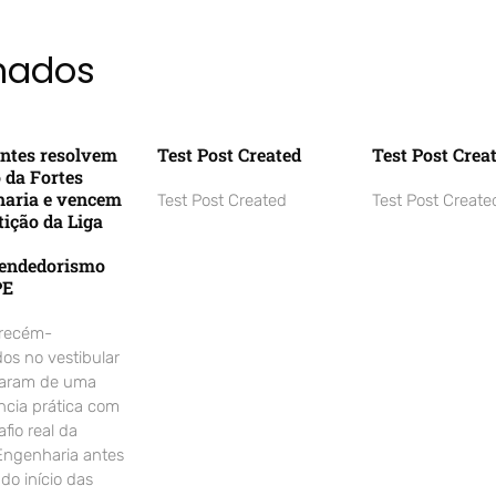
onados
ntes resolvem
Test Post Created
Test Post Crea
o da Fortes
aria e vencem
Test Post Created
Test Post Create
ição da Liga
endedorismo
PE
 recém-
os no vestibular
param de uma
ncia prática com
fio real da
Engenharia antes
o início das