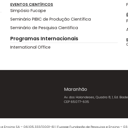
EVENTOS CIENTÍFICOS
Simpósio Fucape
Seminário PIBIC de Produção Científica
Seminário de Pesquisa Cientifica
Programas Internacionais
International Office
Maranhão
Av. dos Holandeses, Quadra 8, 1, Ed. Biade
CEP 65077-635
 e Ensino SA – 06.105.333/0001-61 | Fucape Fundação de Pesquisa e Ensino – 03