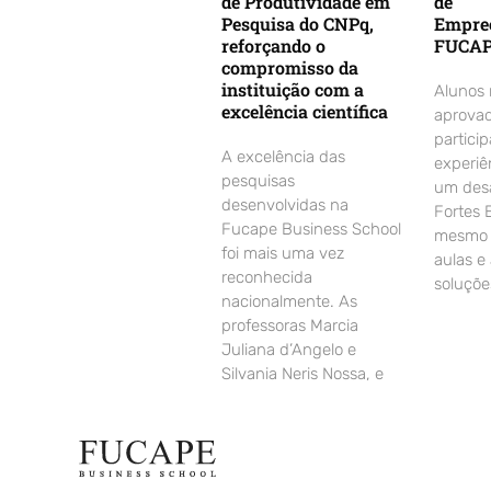
de Produtividade em
de
Pesquisa do CNPq,
Empre
reforçando o
FUCA
compromisso da
instituição com a
Alunos
excelência científica
aprovad
partici
A excelência das
experiê
pesquisas
um desa
desenvolvidas na
Fortes 
Fucape Business School
mesmo d
foi mais uma vez
aulas e
reconhecida
soluçõe
nacionalmente. As
professoras Marcia
Juliana d’Angelo e
Silvania Neris Nossa, e