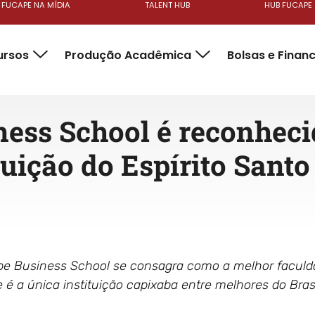
FUCAPE NA MÍDIA
TALENT HUB
HUB FUCAPE
ursos
Produção Acadêmica
Bolsas e Finan
ess School é reconhec
uição do Espírito Santo
pe Business School se consagra como a melhor faculdad
 é a única instituição capixaba entre melhores do Bra