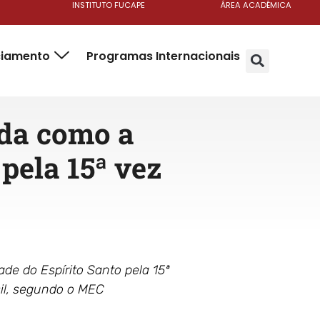
INSTITUTO FUCAPE
ÁREA ACADÊMICA
ciamento
Programas Internacionais
ida como a
 pela 15ª vez
e do Espírito Santo pela 15ª
sil, segundo o MEC