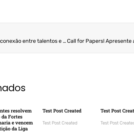
Fucape revoluciona a conexão entre talentos e mercado com o Talent Hub
onados
ntes resolvem
Test Post Created
Test Post Crea
o da Fortes
aria e vencem
Test Post Created
Test Post Create
ição da Liga