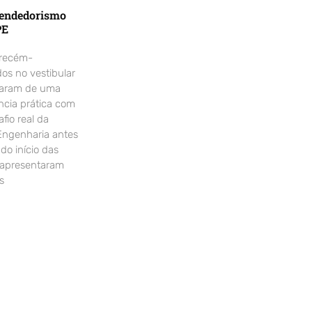
endedorismo
PE
 recém-
os no vestibular
param de uma
ncia prática com
fio real da
Engenharia antes
o início das
 apresentaram
s