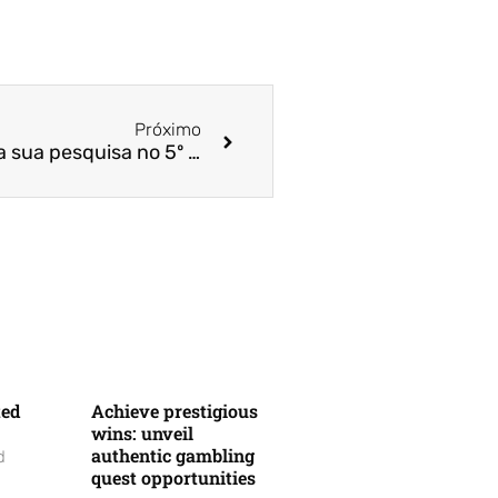
Próximo
Call for Papers! Apresente a sua pesquisa no 5º Business Tech Congress
ted
Achieve prestigious
wins: unveil
authentic gambling
d
quest opportunities