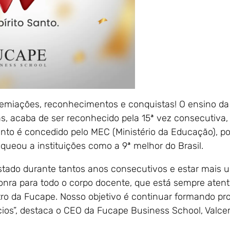
remiações, reconhecimentos e conquistas! O ensino d
as, acaba de ser reconhecido pela 15ª vez consecutiva
nto é concedido pelo MEC (Ministério da Educação), po
ueou a instituições como a 9ª melhor do Brasil.
Estado durante tantos anos consecutivos e estar mais 
honra para todo o corpo docente, que está sempre aten
o da Fucape. Nosso objetivo é continuar formando pro
ios”, destaca o CEO da Fucape Business School, Valce