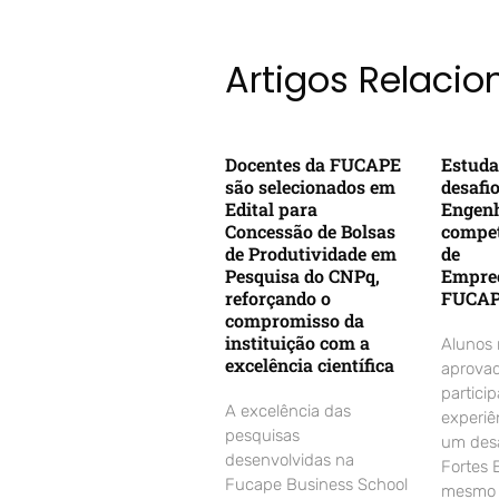
Artigos Relaci
Docentes da FUCAPE
Estuda
são selecionados em
desafi
Edital para
Engenh
Concessão de Bolsas
compet
de Produtividade em
de
Pesquisa do CNPq,
Empre
reforçando o
FUCA
compromisso da
instituição com a
Alunos
excelência científica
aprovad
partici
A excelência das
experiê
pesquisas
um desa
desenvolvidas na
Fortes 
Fucape Business School
mesmo d