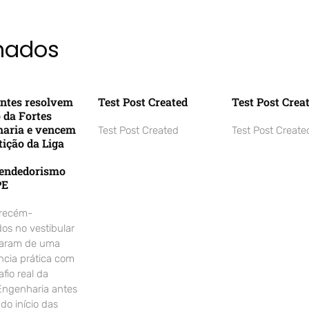
onados
ntes resolvem
Test Post Created
Test Post Crea
o da Fortes
aria e vencem
Test Post Created
Test Post Create
ição da Liga
endedorismo
PE
 recém-
os no vestibular
param de uma
ncia prática com
fio real da
Engenharia antes
o início das