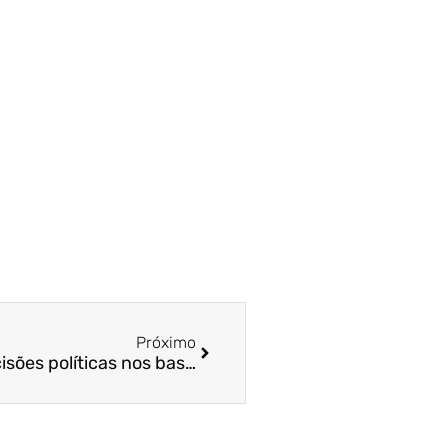
Próximo
Entenda o impacto das decisões políticas nos bastidores da economia | A Gazeta