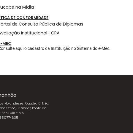
Fucape na Mídia
ÉTICA DE CONFORMIDADE
Portal de Consulta Pública de Diplomas
Avaliação Institucional | CPA
E-MEC
Consulte aqui o cadastro da Instituição no Sistema do e-Mec.
ranhão
dos Holandeses, Quadra 8, 1, Ed.
ene Office, 3º andar, Ponta do
l, São Luís - MA
 65077-635