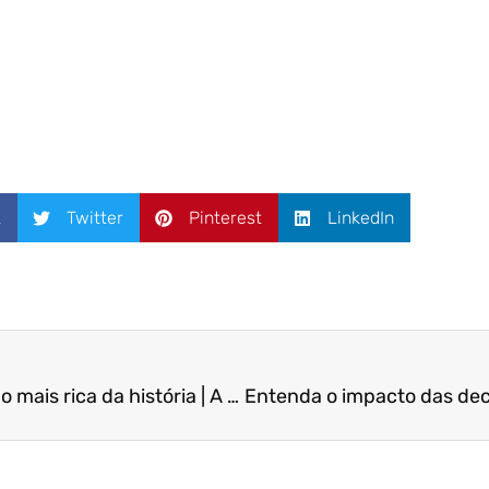
k
Twitter
Pinterest
LinkedIn
Estudo aponta a geração mais rica da história | A Tribuna