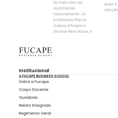
foi mais uma vez
aulas e
reconhecida
soluçõe
nacionalmente. As
professoras Marcia
Juliana d’Angelo e
Silvania Neris Nossa, e
Institucional
A FUCAPE BUSINESS SCHOOL
Sobre a Fucape
Corpo Docente
Ouvidoria
Relato Integrado
Regimento Geral