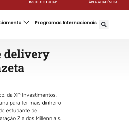
INSTITUTO FUCAPE
ÁREA ACADÊMICA
nciamento
Programas Internacionais
 delivery
azeta
ico, da XP Investimentos,
ana para ter mais dinheiro
 do estudante de
ação Z e dos Millennials.