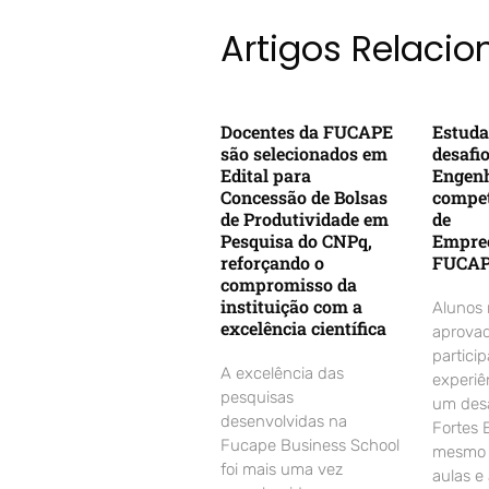
Artigos Relaci
Docentes da FUCAPE
Estuda
são selecionados em
desafi
Edital para
Engenh
Concessão de Bolsas
compet
de Produtividade em
de
Pesquisa do CNPq,
Empre
reforçando o
FUCA
compromisso da
instituição com a
Alunos
excelência científica
aprovad
partici
A excelência das
experiê
pesquisas
um desa
desenvolvidas na
Fortes 
Fucape Business School
mesmo d
foi mais uma vez
aulas e