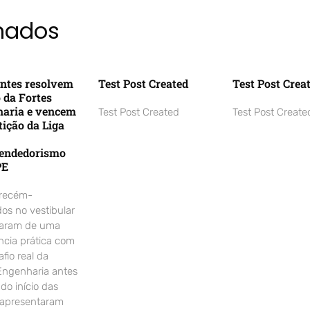
onados
ntes resolvem
Test Post Created
Test Post Crea
o da Fortes
aria e vencem
Test Post Created
Test Post Create
ição da Liga
endedorismo
PE
 recém-
os no vestibular
param de uma
ncia prática com
fio real da
Engenharia antes
o início das
 apresentaram