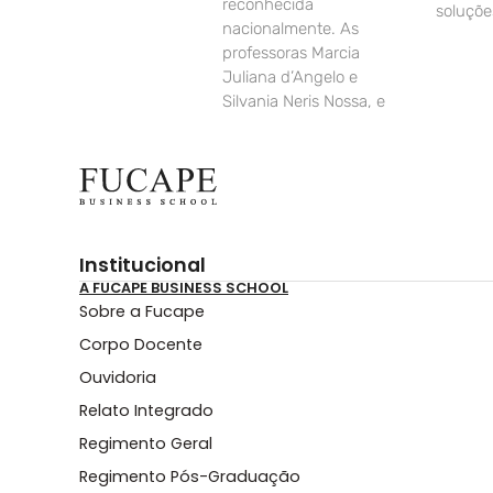
reconhecida
soluçõe
nacionalmente. As
professoras Marcia
Juliana d’Angelo e
Silvania Neris Nossa, e
Institucional
A FUCAPE BUSINESS SCHOOL
Sobre a Fucape
Corpo Docente
Ouvidoria
Relato Integrado
Regimento Geral
Regimento Pós-Graduação