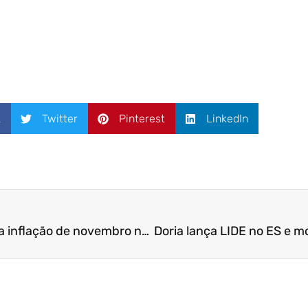
k
Twitter
Pinterest
LinkedIn
Peroá é um dos vilões da inflação de novembro no Espírito Santo | Folha Vitória