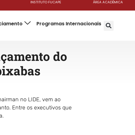
INSTITUTO FUCAPE
ÁREA ACADÊMICA
nciamento
Programas Internacionais
nçamento do
pixabas
chairman no LIDE, vem ao
Santo. Entre os executivos que
a.