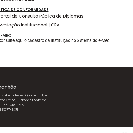
ÉTICA DE CONFORMIDADE
Portal de Consulta Pública de Diplomas
Avaliação Institucional | CPA
E-MEC
Consulte aqui o cadastro da Instituição no Sistema do e-Mec.
ranhão
dos Holandeses, Quadra 8, 1, Ed.
ene Office, 3º andar, Ponta do
l, São Luís - MA
 65077-635