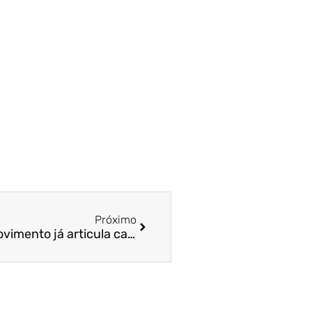
Próximo
Doria lança LIDE no ES e movimento já articula captação de empresas | Folha Vitória