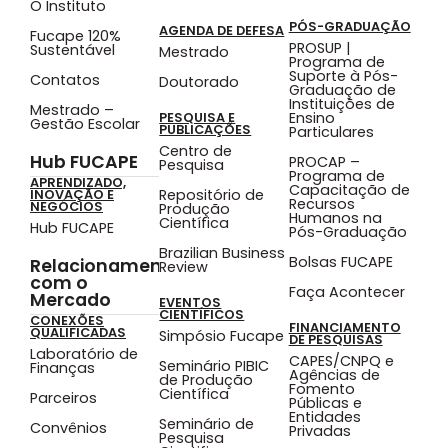
O Instituto
PÓS-GRADUAÇÃO
AGENDA DE DEFESA
Fucape 120%
PROSUP |
Sustentável
Mestrado
Programa de
Suporte à Pós-
Contatos
Doutorado
Graduação de
Instituições de
Mestrado –
Ensino
PESQUISA E
Gestão Escolar
PUBLICAÇÕES
Particulares
Centro de
Hub FUCAPE
PROCAP –
Pesquisa
Programa de
APRENDIZADO,
Capacitação de
Repositório de
INOVAÇÃO E
Recursos
NEGÓCIOS
Produção
Humanos na
Científica
Hub FUCAPE
Pós-Graduação
Brazilian Business
Bolsas FUCAPE
Relacionamento
Review
com o
Faça Acontecer
Mercado
EVENTOS
CIENTÍFICOS
CONEXÕES
FINANCIAMENTO
QUALIFICADAS
Simpósio Fucape
DE PESQUISAS
Laboratório de
CAPES/CNPQ e
Seminário PIBIC
Finanças
Agências de
de Produção
Fomento
Científica
Parceiros
Públicas e
Entidades
Seminário de
Convênios
Privadas
Pesquisa