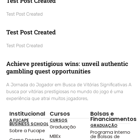
Test Post Created
Test Post Created
Test Post Created
Test Post Created
Achieve prestigious wins: unveil authentic
gambling quest opportunities
A Jornada do Jogador em Busca de Vitórias Significativas A
busca por vitórias prestigiosas no mundo do jogo é uma
experiência que atrai muitos jogadores,
Institucional
Cursos
Bolsas e
Financiamentos
A FUCAPE
CURSOS
BUSINESS SCHOOL
GRADUAÇÃO
Graduação
Sobre a Fucape
Programa Interno
MBEx
de Bolsas de
Corpo Docente