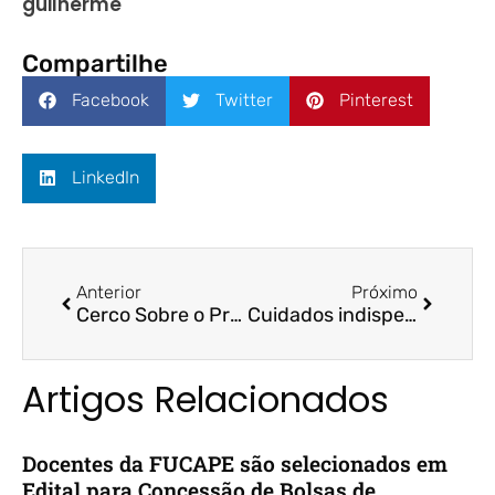
guilherme
Compartilhe
Facebook
Twitter
Pinterest
LinkedIn
Anterior
Próximo
Cerco Sobre o Preço de Transferência: a ordem mundial tomando juízo – ES Brasil / Profª. Drª. Arilda Teixeira
Cuidados indispensáveis ao negociar a venda de sua empresa – Folha Vitória / Prof. Dr. Aziz Beiruth
Artigos Relacionados
Docentes da FUCAPE são selecionados em
Edital para Concessão de Bolsas de