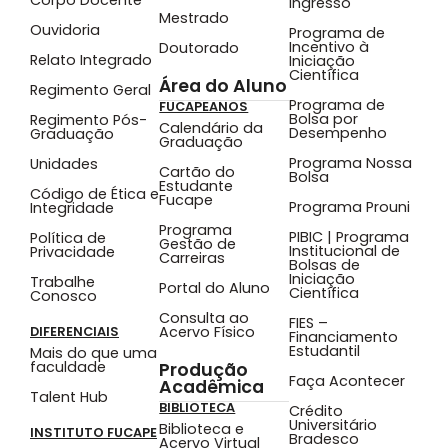
Ingresso
Mestrado
Ouvidoria
Programa de
Incentivo à
Doutorado
Relato Integrado
Iniciação
Científica
Área do Aluno
Regimento Geral
Programa de
FUCAPEANOS
Bolsa por
Regimento Pós-
Calendário da
Desempenho
Graduação
Graduação
Programa Nossa
Unidades
Cartão do
Bolsa
Estudante
Código de Ética e
Fucape
Programa Prouni
Integridade
Programa
PIBIC | Programa
Política de
Gestão de
Institucional de
Privacidade
Carreiras
Bolsas de
Iniciação
Trabalhe
Portal do Aluno
Científica
Conosco
Consulta ao
FIES –
Acervo Físico
DIFERENCIAIS
Financiamento
Estudantil
Mais do que uma
faculdade
Produção
Faça Acontecer
Acadêmica
Talent Hub
BIBLIOTECA
Crédito
Universitário
Biblioteca e
INSTITUTO FUCAPE
Bradesco
Acervo Virtual