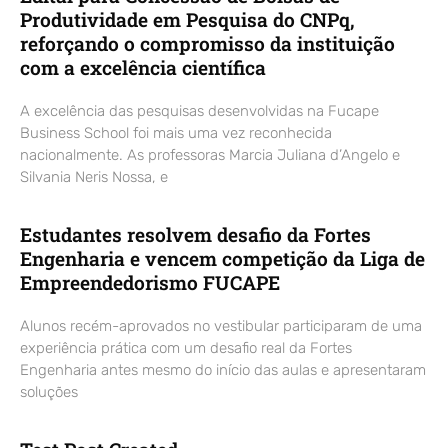
Produtividade em Pesquisa do CNPq,
reforçando o compromisso da instituição
com a excelência científica
A excelência das pesquisas desenvolvidas na Fucape
Business School foi mais uma vez reconhecida
nacionalmente. As professoras Marcia Juliana d’Angelo e
Silvania Neris Nossa, e
Estudantes resolvem desafio da Fortes
Engenharia e vencem competição da Liga de
Empreendedorismo FUCAPE
Alunos recém-aprovados no vestibular participaram de uma
experiência prática com um desafio real da Fortes
Engenharia antes mesmo do início das aulas e apresentaram
soluções