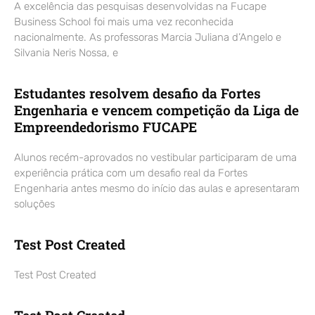
A excelência das pesquisas desenvolvidas na Fucape
Business School foi mais uma vez reconhecida
nacionalmente. As professoras Marcia Juliana d’Angelo e
Silvania Neris Nossa, e
Estudantes resolvem desafio da Fortes
Engenharia e vencem competição da Liga de
Empreendedorismo FUCAPE
Alunos recém-aprovados no vestibular participaram de uma
experiência prática com um desafio real da Fortes
Engenharia antes mesmo do início das aulas e apresentaram
soluções
Test Post Created
Test Post Created