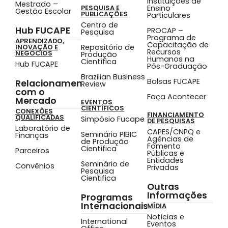
Instituições de
Mestrado –
Ensino
PESQUISA E
Gestão Escolar
PUBLICAÇÕES
Particulares
Centro de
Hub FUCAPE
PROCAP –
Pesquisa
Programa de
APRENDIZADO,
Capacitação de
Repositório de
INOVAÇÃO E
Recursos
NEGÓCIOS
Produção
Humanos na
Científica
Hub FUCAPE
Pós-Graduação
Brazilian Business
Bolsas FUCAPE
Relacionamento
Review
com o
Faça Acontecer
Mercado
EVENTOS
CIENTÍFICOS
CONEXÕES
FINANCIAMENTO
QUALIFICADAS
Simpósio Fucape
DE PESQUISAS
Laboratório de
CAPES/CNPQ e
Seminário PIBIC
Finanças
Agências de
de Produção
Fomento
Científica
Parceiros
Públicas e
Entidades
Seminário de
Convênios
Privadas
Pesquisa
Cientifica
Outras
Informações
Programas
Internacionais
MÍDIA
Notícias e
International
Eventos