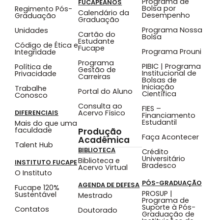
Programa de
FUCAPEANOS
Bolsa por
Regimento Pós-
Calendário da
Desempenho
Graduação
Graduação
Programa Nossa
Unidades
Cartão do
Bolsa
Estudante
Código de Ética e
Fucape
Programa Prouni
Integridade
Programa
PIBIC | Programa
Política de
Gestão de
Institucional de
Privacidade
Carreiras
Bolsas de
Iniciação
Trabalhe
Portal do Aluno
Científica
Conosco
Consulta ao
FIES –
Acervo Físico
DIFERENCIAIS
Financiamento
Estudantil
Mais do que uma
faculdade
Produção
Faça Acontecer
Acadêmica
Talent Hub
BIBLIOTECA
Crédito
Universitário
Biblioteca e
INSTITUTO FUCAPE
Bradesco
Acervo Virtual
O Instituto
PÓS-GRADUAÇÃO
AGENDA DE DEFESA
Fucape 120%
PROSUP |
Sustentável
Mestrado
Programa de
Suporte à Pós-
Contatos
Doutorado
Graduação de