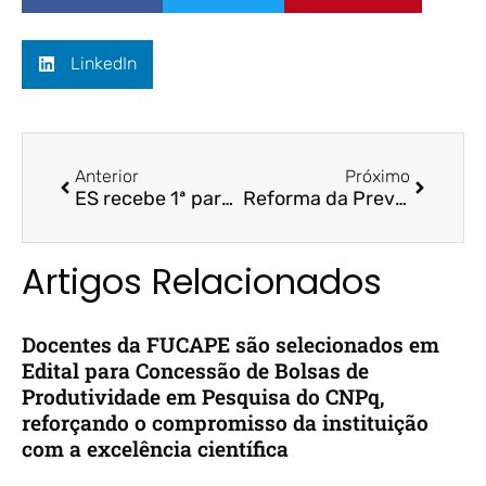
LinkedIn
Anterior
Próximo
ES recebe 1ª parcela do socorro federal; dívida com BNDES é suspensa – A Gazeta / Prof. Dr. Bruno Funchal
Reforma da Previdência entre as causas, diz especialista – Jornal A Tribuna / Profª. Drª. Arilda Teixeira
Artigos Relacionados
Docentes da FUCAPE são selecionados em
Edital para Concessão de Bolsas de
Produtividade em Pesquisa do CNPq,
reforçando o compromisso da instituição
com a excelência científica