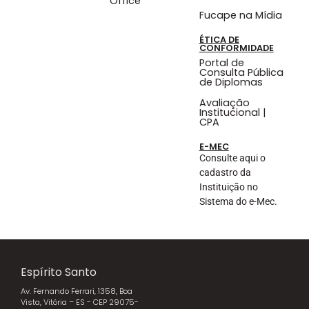
Office
Fucape na Mídia
ÉTICA DE
CONFORMIDADE
Portal de
Consulta Pública
de Diplomas
Avaliação
Institucional |
CPA
E-MEC
Consulte aqui o
cadastro da
Instituição no
Sistema do e-Mec.
Espírito Santo
Av. Fernando Ferrari, 1358, Boa
Vista, Vitória – ES - CEP 29075-