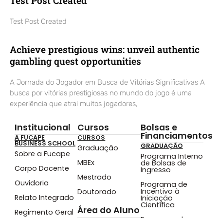
Test Post Created
Test Post Created
Achieve prestigious wins: unveil authentic
gambling quest opportunities
A Jornada do Jogador em Busca de Vitórias Significativas A
busca por vitórias prestigiosas no mundo do jogo é uma
experiência que atrai muitos jogadores,
Institucional
Cursos
Bolsas e
Financiamentos
A FUCAPE
CURSOS
BUSINESS SCHOOL
GRADUAÇÃO
Graduação
Sobre a Fucape
Programa Interno
MBEx
de Bolsas de
Corpo Docente
Ingresso
Mestrado
Ouvidoria
Programa de
Incentivo à
Doutorado
Relato Integrado
Iniciação
Científica
Área do Aluno
Regimento Geral