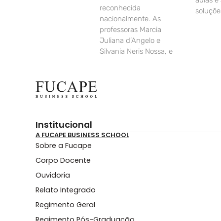
aulas e
reconhecida
soluçõe
nacionalmente. As
professoras Marcia
Juliana d’Angelo e
Silvania Neris Nossa, e
Institucional
A FUCAPE BUSINESS SCHOOL
Sobre a Fucape
Corpo Docente
Ouvidoria
Relato Integrado
Regimento Geral
Regimento Pós-Graduação