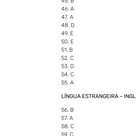
45. B
46. A
47. A
48. D
49. E
50. E
51. B
52. C
53. D
54. C
55. A
LÍNGUA ESTRANGEIRA – ING
56. B
57. A
58. C
59. C