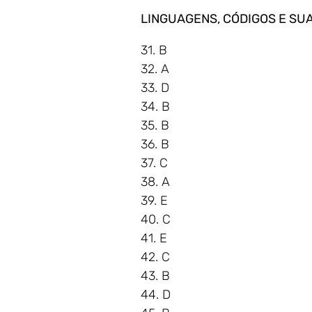
LINGUAGENS, CÓDIGOS E SU
31. B
32. A
33. D
34. B
35. B
36. B
37. C
38. A
39. E
40. C
41. E
42. C
43. B
44. D