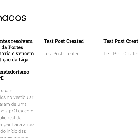
onados
ntes resolvem
Test Post Created
Test Post Crea
o da Fortes
aria e vencem
Test Post Created
Test Post Create
ição da Liga
endedorismo
PE
 recém-
os no vestibular
param de uma
ncia prática com
fio real da
Engenharia antes
o início das