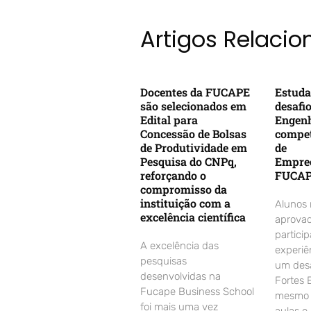
Artigos Relaci
Docentes da FUCAPE
Estuda
são selecionados em
desafi
Edital para
Engenh
Concessão de Bolsas
compet
de Produtividade em
de
Pesquisa do CNPq,
Empre
reforçando o
FUCA
compromisso da
instituição com a
Alunos
excelência científica
aprovad
partici
A excelência das
experiê
pesquisas
um desa
desenvolvidas na
Fortes 
Fucape Business School
mesmo d
foi mais uma vez