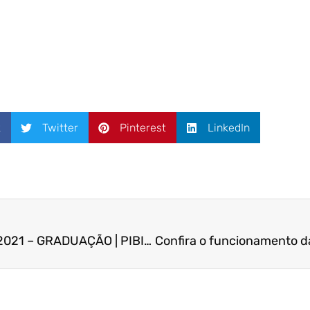
k
Twitter
Pinterest
LinkedIn
EDITAL FUCAPE Nº 05/2021 – GRADUAÇÃO | PIBIC/CNPq 2021/2022 : Processo de Seleção de Candidatos à Bolsa de Estudo para Vaga Surgida e Cadastro de Reserva