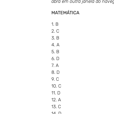
abra em outra janela do nave
MATEMÁTICA
1. B
2. C
3. B
4. A
5. B
6. D
7. A
8. D
9. C
10. C
11. D
12. A
13. C
14. D