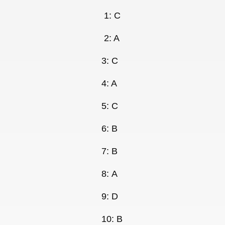
1:
C
2: A
3: C
4: A
5: C
6: B
7: B
8
:
A
9
:
D
10: B