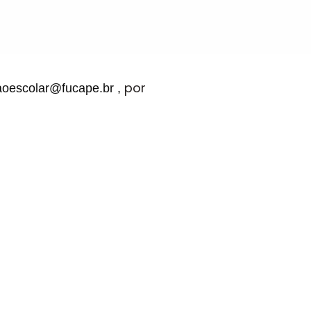
por
aoescolar@fucape.br
,