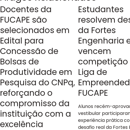
Docentes da
Estudantes
FUCAPE são
resolvem de
selecionados em
da Fortes
Edital para
Engenharia 
Concessão de
vencem
Bolsas de
competição
Produtividade em
Liga de
Pesquisa do CNPq,
Empreended
reforçando o
FUCAPE
compromisso da
Alunos recém-aprova
instituição com a
vestibular participar
experiência prática 
excelência
desafio real da Fortes