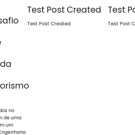
Test Post Created
Test P
safio
Test Post Created
Test Post 
e
 da
orismo
dos no
am de uma
com um
 Engenharia