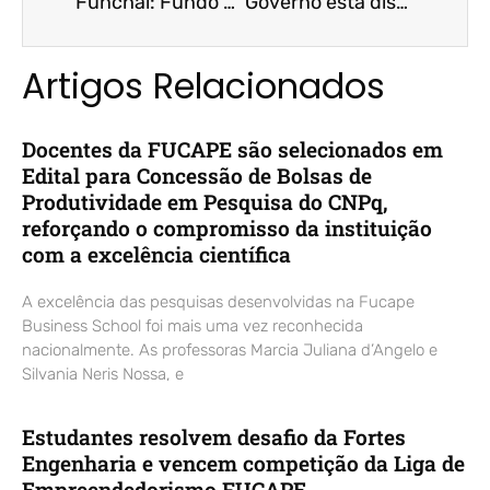
Funchal: Fundo para financiar parcelamento de precatórios pode ser debatido – CNN Brasil/ Bruno Funchal
Governo está disposto a rediscutir fundo para financiar parcelamento de precatório – Folha de São Paulo/ Bruno Funchal
Artigos Relacionados
Docentes da FUCAPE são selecionados em
Edital para Concessão de Bolsas de
Produtividade em Pesquisa do CNPq,
reforçando o compromisso da instituição
com a excelência científica
A excelência das pesquisas desenvolvidas na Fucape
Business School foi mais uma vez reconhecida
nacionalmente. As professoras Marcia Juliana d’Angelo e
Silvania Neris Nossa, e
Estudantes resolvem desafio da Fortes
Engenharia e vencem competição da Liga de
Empreendedorismo FUCAPE