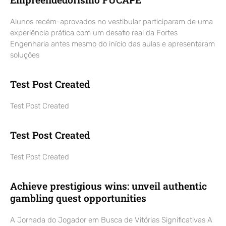
Alunos recém-aprovados no vestibular participaram de uma
experiência prática com um desafio real da Fortes
Engenharia antes mesmo do início das aulas e apresentaram
soluções
Test Post Created
Test Post Created
Test Post Created
Test Post Created
Achieve prestigious wins: unveil authentic
gambling quest opportunities
A Jornada do Jogador em Busca de Vitórias Significativas A