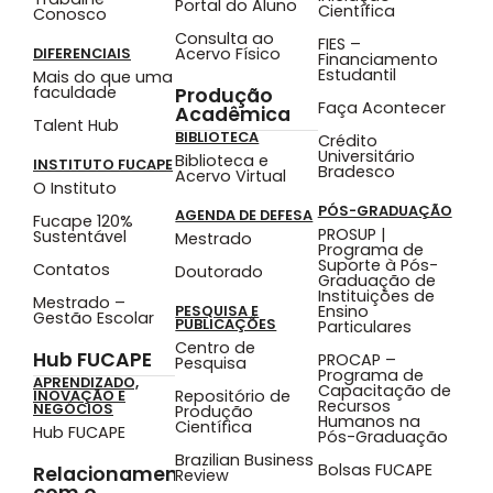
Portal do Aluno
Científica
Conosco
Consulta ao
FIES –
Acervo Físico
DIFERENCIAIS
Financiamento
Estudantil
Mais do que uma
faculdade
Produção
Faça Acontecer
Acadêmica
Talent Hub
BIBLIOTECA
Crédito
Universitário
Biblioteca e
INSTITUTO FUCAPE
Bradesco
Acervo Virtual
O Instituto
PÓS-GRADUAÇÃO
AGENDA DE DEFESA
Fucape 120%
PROSUP |
Sustentável
Mestrado
Programa de
Suporte à Pós-
Contatos
Doutorado
Graduação de
Instituições de
Mestrado –
Ensino
PESQUISA E
Gestão Escolar
PUBLICAÇÕES
Particulares
Centro de
Hub FUCAPE
PROCAP –
Pesquisa
Programa de
APRENDIZADO,
Capacitação de
Repositório de
INOVAÇÃO E
Recursos
NEGÓCIOS
Produção
Humanos na
Científica
Hub FUCAPE
Pós-Graduação
Brazilian Business
Bolsas FUCAPE
Relacionamento
Review
com o