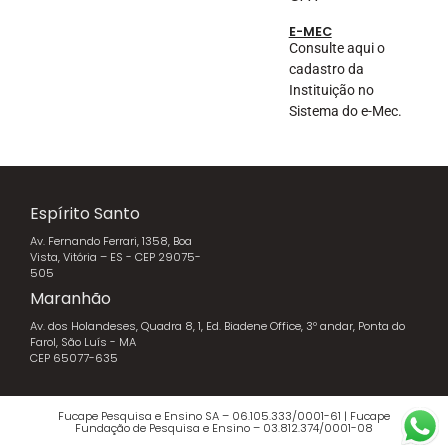
E-MEC
Consulte aqui o
cadastro da
Instituição no
Sistema do e-Mec.
Espírito Santo
Av. Fernando Ferrari, 1358, Boa
Vista, Vitória – ES - CEP 29075-
505
Maranhão
Av. dos Holandeses, Quadra 8, 1, Ed. Biadene Office, 3º andar, Ponta do
Farol, São Luís - MA
CEP 65077-635
Fucape Pesquisa e Ensino SA – 06.105.333/0001-61 | Fucape
Fundação de Pesquisa e Ensino – 03.812.374/0001-08