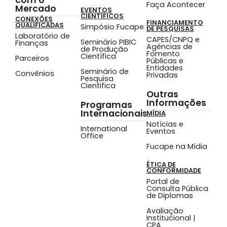
Faça Acontecer
Mercado
EVENTOS
CIENTÍFICOS
CONEXÕES
FINANCIAMENTO
QUALIFICADAS
Simpósio Fucape
DE PESQUISAS
Laboratório de
CAPES/CNPQ e
Seminário PIBIC
Finanças
Agências de
de Produção
Fomento
Científica
Parceiros
Públicas e
Entidades
Seminário de
Convênios
Privadas
Pesquisa
Cientifica
Outras
Informações
Programas
Internacionais
MÍDIA
Notícias e
International
Eventos
Office
Fucape na Mídia
ÉTICA DE
CONFORMIDADE
Portal de
Consulta Pública
de Diplomas
Avaliação
Institucional |
CPA