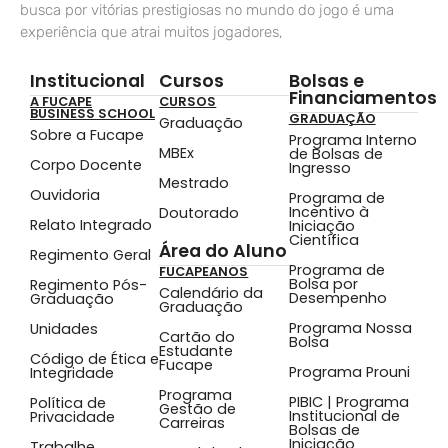
busca por vitórias prestigiosas no mundo do jogo é uma
experiência que atrai muitos jogadores,
Institucional
Cursos
Bolsas e
Financiamentos
A FUCAPE
CURSOS
BUSINESS SCHOOL
GRADUAÇÃO
Graduação
Sobre a Fucape
Programa Interno
MBEx
de Bolsas de
Corpo Docente
Ingresso
Mestrado
Ouvidoria
Programa de
Incentivo à
Doutorado
Relato Integrado
Iniciação
Científica
Área do Aluno
Regimento Geral
Programa de
FUCAPEANOS
Bolsa por
Regimento Pós-
Calendário da
Desempenho
Graduação
Graduação
Programa Nossa
Unidades
Cartão do
Bolsa
Estudante
Código de Ética e
Fucape
Programa Prouni
Integridade
Programa
PIBIC | Programa
Política de
Gestão de
Institucional de
Privacidade
Carreiras
Bolsas de
Iniciação
Trabalhe