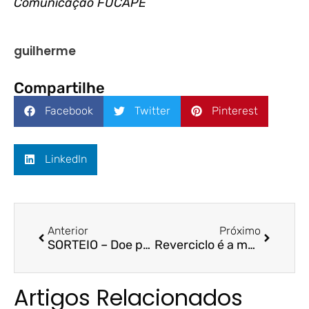
Comunicação FUCAPE
guilherme
Compartilhe
Facebook
Twitter
Pinterest
LinkedIn
Anterior
Próximo
SORTEIO – Doe para a Campanha Natal Solidário e concorra a um Kit Origens + Hub FUCAPE
Reverciclo é a mais nova startup incubada no HUB FUCAPE
Artigos Relacionados