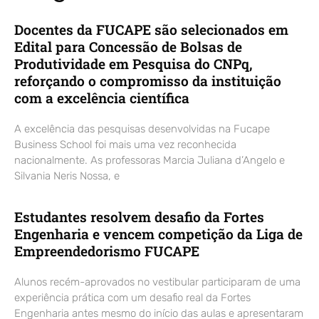
Docentes da FUCAPE são selecionados em
Edital para Concessão de Bolsas de
Produtividade em Pesquisa do CNPq,
reforçando o compromisso da instituição
com a excelência científica
A excelência das pesquisas desenvolvidas na Fucape
Business School foi mais uma vez reconhecida
nacionalmente. As professoras Marcia Juliana d’Angelo e
Silvania Neris Nossa, e
Estudantes resolvem desafio da Fortes
Engenharia e vencem competição da Liga de
Empreendedorismo FUCAPE
Alunos recém-aprovados no vestibular participaram de uma
experiência prática com um desafio real da Fortes
Engenharia antes mesmo do início das aulas e apresentaram