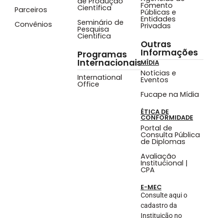
de Produção
Fomento
Científica
Parceiros
Públicas e
Entidades
Seminário de
Convênios
Privadas
Pesquisa
Cientifica
Outras
Informações
Programas
Internacionais
MÍDIA
Notícias e
International
Eventos
Office
Fucape na Mídia
ÉTICA DE
CONFORMIDADE
Portal de
Consulta Pública
de Diplomas
Avaliação
Institucional |
CPA
E-MEC
Consulte aqui o
cadastro da
Instituição no