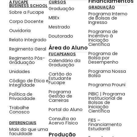
Financiamentos
A FUCAPE
CURSOS
BUSINESS SCHOOL
GRADUAÇÃO
Graduação
Sobre a Fucape
Programa Interno
MBEx
de Bolsas de
Corpo Docente
Ingresso
Mestrado
Ouvidoria
Programa de
Incentivo à
Doutorado
Relato Integrado
Iniciação
Científica
Área do Aluno
Regimento Geral
Programa de
FUCAPEANOS
Bolsa por
Regimento Pós-
Calendário da
Desempenho
Graduação
Graduação
Programa Nossa
Unidades
Cartão do
Bolsa
Estudante
Código de Ética e
Fucape
Programa Prouni
Integridade
Programa
PIBIC | Programa
Política de
Gestão de
Institucional de
Privacidade
Carreiras
Bolsas de
Iniciação
Trabalhe
Portal do Aluno
Científica
Conosco
Consulta ao
FIES –
Acervo Físico
DIFERENCIAIS
Financiamento
Estudantil
Mais do que uma
faculdade
Produção