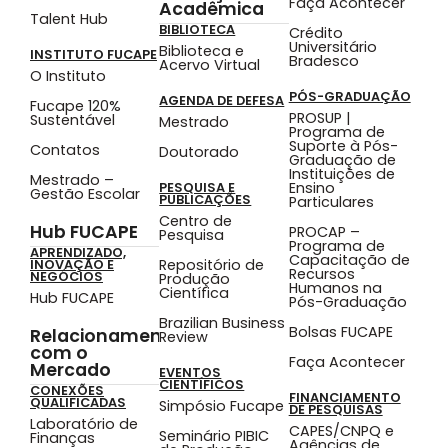
Faça Acontecer
Acadêmica
Talent Hub
BIBLIOTECA
Crédito
Universitário
Biblioteca e
INSTITUTO FUCAPE
Bradesco
Acervo Virtual
O Instituto
PÓS-GRADUAÇÃO
AGENDA DE DEFESA
Fucape 120%
PROSUP |
Sustentável
Mestrado
Programa de
Suporte à Pós-
Contatos
Doutorado
Graduação de
Instituições de
Mestrado –
Ensino
PESQUISA E
Gestão Escolar
PUBLICAÇÕES
Particulares
Centro de
Hub FUCAPE
PROCAP –
Pesquisa
Programa de
APRENDIZADO,
Capacitação de
Repositório de
INOVAÇÃO E
Recursos
NEGÓCIOS
Produção
Humanos na
Científica
Hub FUCAPE
Pós-Graduação
Brazilian Business
Bolsas FUCAPE
Relacionamento
Review
com o
Faça Acontecer
Mercado
EVENTOS
CIENTÍFICOS
CONEXÕES
FINANCIAMENTO
QUALIFICADAS
Simpósio Fucape
DE PESQUISAS
Laboratório de
CAPES/CNPQ e
Seminário PIBIC
Finanças
Agências de