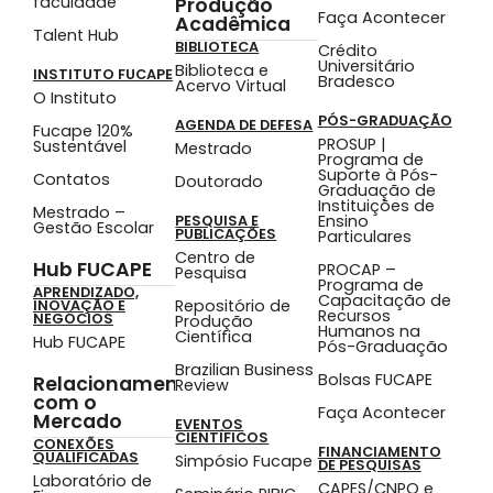
faculdade
Produção
Faça Acontecer
Acadêmica
Talent Hub
BIBLIOTECA
Crédito
Universitário
Biblioteca e
INSTITUTO FUCAPE
Bradesco
Acervo Virtual
O Instituto
PÓS-GRADUAÇÃO
AGENDA DE DEFESA
Fucape 120%
PROSUP |
Sustentável
Mestrado
Programa de
Suporte à Pós-
Contatos
Doutorado
Graduação de
Instituições de
Mestrado –
Ensino
PESQUISA E
Gestão Escolar
PUBLICAÇÕES
Particulares
Centro de
Hub FUCAPE
PROCAP –
Pesquisa
Programa de
APRENDIZADO,
Capacitação de
Repositório de
INOVAÇÃO E
Recursos
NEGÓCIOS
Produção
Humanos na
Científica
Hub FUCAPE
Pós-Graduação
Brazilian Business
Bolsas FUCAPE
Relacionamento
Review
com o
Faça Acontecer
Mercado
EVENTOS
CIENTÍFICOS
CONEXÕES
FINANCIAMENTO
QUALIFICADAS
Simpósio Fucape
DE PESQUISAS
Laboratório de
CAPES/CNPQ e