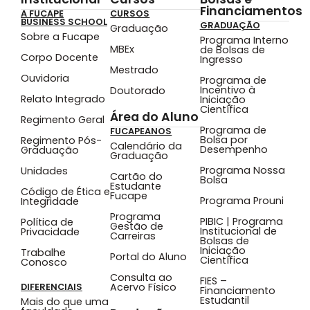
Financiamentos
A FUCAPE
CURSOS
BUSINESS SCHOOL
GRADUAÇÃO
Graduação
Sobre a Fucape
Programa Interno
MBEx
de Bolsas de
Corpo Docente
Ingresso
Mestrado
Ouvidoria
Programa de
Incentivo à
Doutorado
Relato Integrado
Iniciação
Científica
Área do Aluno
Regimento Geral
Programa de
FUCAPEANOS
Bolsa por
Regimento Pós-
Calendário da
Desempenho
Graduação
Graduação
Programa Nossa
Unidades
Cartão do
Bolsa
Estudante
Código de Ética e
Fucape
Programa Prouni
Integridade
Programa
PIBIC | Programa
Política de
Gestão de
Institucional de
Privacidade
Carreiras
Bolsas de
Iniciação
Trabalhe
Portal do Aluno
Científica
Conosco
Consulta ao
FIES –
Acervo Físico
DIFERENCIAIS
Financiamento
Estudantil
Mais do que uma