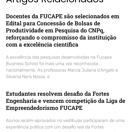
Docentes da FUCAPE são selecionados em
Edital para Concessão de Bolsas de
Produtividade em Pesquisa do CNPq,
reforçando o compromisso da instituição
com a excelência científica
A excelência das pesquisas desenvolvidas na Fucape
Business School foi mais uma vez reconhecida
nacionalmente. As professoras Marcia Juliana d’Angelo e
Silvania Neris Nossa, e
Estudantes resolvem desafio da Fortes
Engenharia e vencem competição da Liga de
Empreendedorismo FUCAPE
Alunos recém-aprovados no vestibular participaram de uma
experiência prática com um desafio real da Fortes