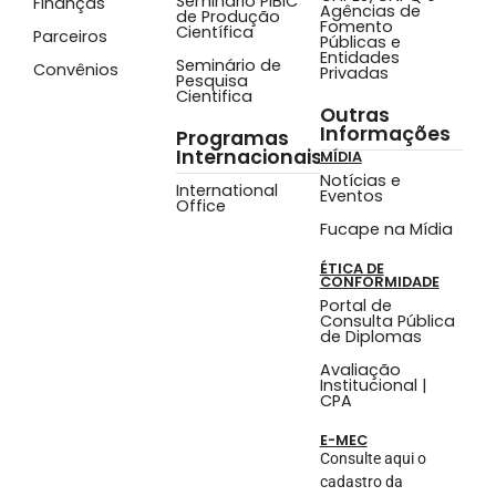
Seminário PIBIC
Finanças
Agências de
de Produção
Fomento
Científica
Parceiros
Públicas e
Entidades
Seminário de
Convênios
Privadas
Pesquisa
Cientifica
Outras
Informações
Programas
Internacionais
MÍDIA
Notícias e
International
Eventos
Office
Fucape na Mídia
ÉTICA DE
CONFORMIDADE
Portal de
Consulta Pública
de Diplomas
Avaliação
Institucional |
CPA
E-MEC
Consulte aqui o
cadastro da