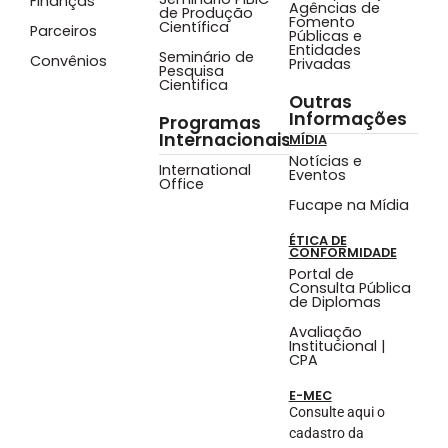
Finanças
Agências de
de Produção
Fomento
Científica
Parceiros
Públicas e
Entidades
Seminário de
Convênios
Privadas
Pesquisa
Cientifica
Outras
Informações
Programas
Internacionais
MÍDIA
Notícias e
International
Eventos
Office
Fucape na Mídia
ÉTICA DE
CONFORMIDADE
Portal de
Consulta Pública
de Diplomas
Avaliação
Institucional |
CPA
E-MEC
Consulte aqui o
cadastro da