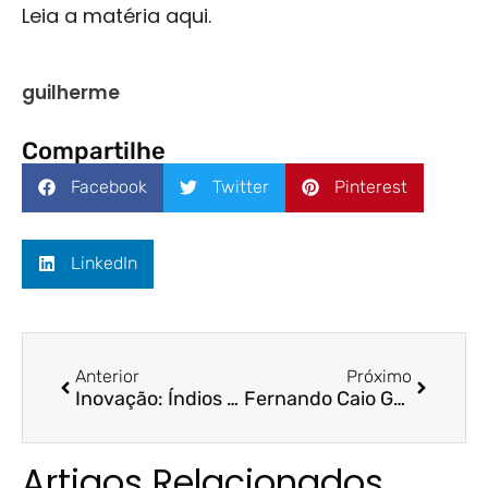
Leia a matéria aqui.
guilherme
Compartilhe
Facebook
Twitter
Pinterest
LinkedIn
Anterior
Próximo
Inovação: Índios de Aracruz começam a vender mel pela internet – Folha Vitória/ Poliano da Cruz
Fernando Caio Galdi é nomeado diretor da CVM – Space Money
Artigos Relacionados