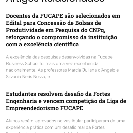
Docentes da FUCAPE são selecionados em
Edital para Concessão de Bolsas de
Produtividade em Pesquisa do CNPq,
reforçando o compromisso da instituição
com a excelência científica
A excelência das pesquisas desenvolvidas na Fucape
Business School foi mais uma vez reconhecida
nacionalmente. As professoras Marcia Juliana d’Angelo e
Silvania Neris Nossa, e
Estudantes resolvem desafio da Fortes
Engenharia e vencem competição da Liga de
Empreendedorismo FUCAPE
Alunos recém-aprovados no vestibular participaram de uma
experiência prática com um desafio real da Fortes