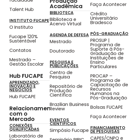
Produção
Faça Acontecer
Acadêmica
Talent Hub
BIBLIOTECA
Crédito
Universitário
Biblioteca e
INSTITUTO FUCAPE
Bradesco
Acervo Virtual
O Instituto
PÓS-GRADUAÇÃO
AGENDA DE DEFESA
Fucape 120%
PROSUP |
Sustentável
Mestrado
Programa de
Suporte à Pós-
Contatos
Doutorado
Graduação de
Instituições de
Mestrado –
Ensino
PESQUISA E
Gestão Escolar
PUBLICAÇÕES
Particulares
Centro de
Hub FUCAPE
PROCAP –
Pesquisa
Programa de
APRENDIZADO,
Capacitação de
Repositório de
INOVAÇÃO E
Recursos
NEGÓCIOS
Produção
Humanos na
Científica
Hub FUCAPE
Pós-Graduação
Brazilian Business
Bolsas FUCAPE
Relacionamento
Review
com o
Faça Acontecer
Mercado
EVENTOS
CIENTÍFICOS
CONEXÕES
FINANCIAMENTO
QUALIFICADAS
Simpósio Fucape
DE PESQUISAS
Laboratório de
CAPES/CNPQ e
Seminário PIBIC