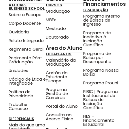
Financiamentos
A FUCAPE
CURSOS
BUSINESS SCHOOL
GRADUAÇÃO
Graduação
Sobre a Fucape
Programa Interno
MBEx
de Bolsas de
Corpo Docente
Ingresso
Mestrado
Ouvidoria
Programa de
Incentivo à
Doutorado
Relato Integrado
Iniciação
Científica
Área do Aluno
Regimento Geral
Programa de
FUCAPEANOS
Bolsa por
Regimento Pós-
Calendário da
Desempenho
Graduação
Graduação
Programa Nossa
Unidades
Cartão do
Bolsa
Estudante
Código de Ética e
Fucape
Programa Prouni
Integridade
Programa
PIBIC | Programa
Política de
Gestão de
Institucional de
Privacidade
Carreiras
Bolsas de
Iniciação
Trabalhe
Portal do Aluno
Científica
Conosco
Consulta ao
FIES –
Acervo Físico
DIFERENCIAIS
Financiamento
Estudantil
Mais do que uma
faculdade