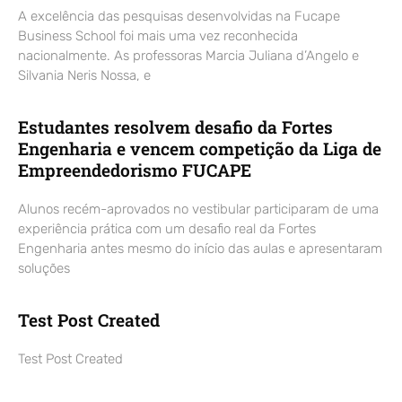
A excelência das pesquisas desenvolvidas na Fucape
Business School foi mais uma vez reconhecida
nacionalmente. As professoras Marcia Juliana d’Angelo e
Silvania Neris Nossa, e
Estudantes resolvem desafio da Fortes
Engenharia e vencem competição da Liga de
Empreendedorismo FUCAPE
Alunos recém-aprovados no vestibular participaram de uma
experiência prática com um desafio real da Fortes
Engenharia antes mesmo do início das aulas e apresentaram
soluções
Test Post Created
Test Post Created