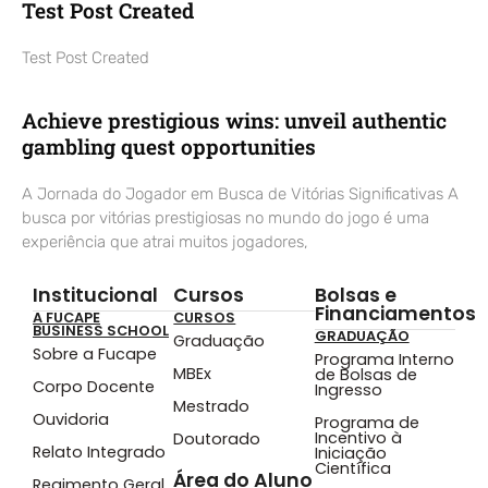
Test Post Created
Test Post Created
Achieve prestigious wins: unveil authentic
gambling quest opportunities
A Jornada do Jogador em Busca de Vitórias Significativas A
busca por vitórias prestigiosas no mundo do jogo é uma
experiência que atrai muitos jogadores,
Institucional
Cursos
Bolsas e
Financiamentos
A FUCAPE
CURSOS
BUSINESS SCHOOL
GRADUAÇÃO
Graduação
Sobre a Fucape
Programa Interno
MBEx
de Bolsas de
Corpo Docente
Ingresso
Mestrado
Ouvidoria
Programa de
Incentivo à
Doutorado
Relato Integrado
Iniciação
Científica
Área do Aluno
Regimento Geral