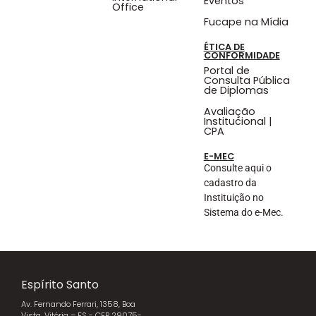
Eventos
Office
Fucape na Mídia
ÉTICA DE
CONFORMIDADE
Portal de
Consulta Pública
de Diplomas
Avaliação
Institucional |
CPA
E-MEC
Consulte aqui o
cadastro da
Instituição no
Sistema do e-Mec.
Espírito Santo
Av. Fernando Ferrari, 1358, Boa
Vista, Vitória – ES - CEP 29075-