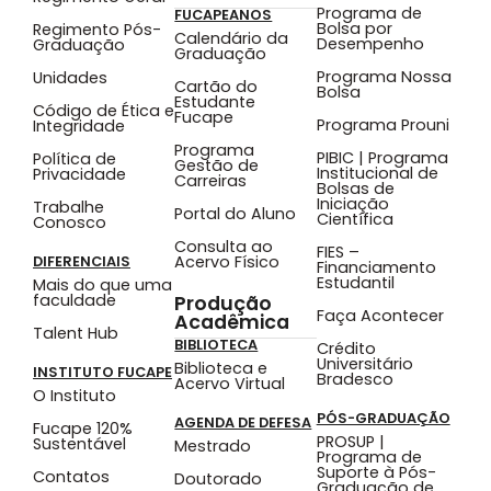
Programa de
FUCAPEANOS
Bolsa por
Regimento Pós-
Calendário da
Desempenho
Graduação
Graduação
Programa Nossa
Unidades
Cartão do
Bolsa
Estudante
Código de Ética e
Fucape
Programa Prouni
Integridade
Programa
PIBIC | Programa
Política de
Gestão de
Institucional de
Privacidade
Carreiras
Bolsas de
Iniciação
Trabalhe
Portal do Aluno
Científica
Conosco
Consulta ao
FIES –
Acervo Físico
DIFERENCIAIS
Financiamento
Estudantil
Mais do que uma
faculdade
Produção
Faça Acontecer
Acadêmica
Talent Hub
BIBLIOTECA
Crédito
Universitário
Biblioteca e
INSTITUTO FUCAPE
Bradesco
Acervo Virtual
O Instituto
PÓS-GRADUAÇÃO
AGENDA DE DEFESA
Fucape 120%
PROSUP |
Sustentável
Mestrado
Programa de
Suporte à Pós-
Contatos
Doutorado
Graduação de