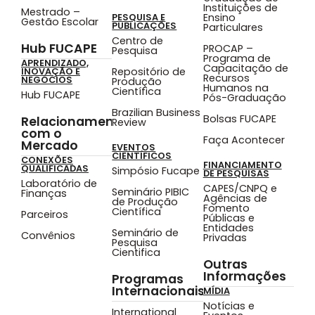
Instituições de
Mestrado –
Ensino
PESQUISA E
Gestão Escolar
PUBLICAÇÕES
Particulares
Centro de
Hub FUCAPE
PROCAP –
Pesquisa
Programa de
APRENDIZADO,
Capacitação de
Repositório de
INOVAÇÃO E
Recursos
NEGÓCIOS
Produção
Humanos na
Científica
Hub FUCAPE
Pós-Graduação
Brazilian Business
Bolsas FUCAPE
Relacionamento
Review
com o
Faça Acontecer
Mercado
EVENTOS
CIENTÍFICOS
CONEXÕES
FINANCIAMENTO
QUALIFICADAS
Simpósio Fucape
DE PESQUISAS
Laboratório de
CAPES/CNPQ e
Seminário PIBIC
Finanças
Agências de
de Produção
Fomento
Científica
Parceiros
Públicas e
Entidades
Seminário de
Convênios
Privadas
Pesquisa
Cientifica
Outras
Informações
Programas
Internacionais
MÍDIA
Notícias e
International