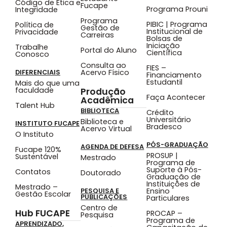
Código de Ética e
Fucape
Programa Prouni
Integridade
Programa
PIBIC | Programa
Política de
Gestão de
Institucional de
Privacidade
Carreiras
Bolsas de
Iniciação
Trabalhe
Portal do Aluno
Científica
Conosco
Consulta ao
FIES –
Acervo Físico
DIFERENCIAIS
Financiamento
Estudantil
Mais do que uma
faculdade
Produção
Faça Acontecer
Acadêmica
Talent Hub
BIBLIOTECA
Crédito
Universitário
Biblioteca e
INSTITUTO FUCAPE
Bradesco
Acervo Virtual
O Instituto
PÓS-GRADUAÇÃO
AGENDA DE DEFESA
Fucape 120%
PROSUP |
Sustentável
Mestrado
Programa de
Suporte à Pós-
Contatos
Doutorado
Graduação de
Instituições de
Mestrado –
Ensino
PESQUISA E
Gestão Escolar
PUBLICAÇÕES
Particulares
Centro de
Hub FUCAPE
PROCAP –
Pesquisa
Programa de
APRENDIZADO,