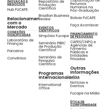
Capacitação de
Repositório de
INOVAÇÃO E
Recursos
NEGÓCIOS
Produção
Humanos na
Científica
Hub FUCAPE
Pós-Graduação
Brazilian Business
Bolsas FUCAPE
Relacionamento
Review
com o
Faça Acontecer
Mercado
EVENTOS
CIENTÍFICOS
CONEXÕES
FINANCIAMENTO
QUALIFICADAS
Simpósio Fucape
DE PESQUISAS
Laboratório de
CAPES/CNPQ e
Seminário PIBIC
Finanças
Agências de
de Produção
Fomento
Científica
Parceiros
Públicas e
Entidades
Seminário de
Convênios
Privadas
Pesquisa
Cientifica
Outras
Informações
Programas
Internacionais
MÍDIA
Notícias e
International
Eventos
Office
Fucape na Mídia
ÉTICA DE
CONFORMIDADE