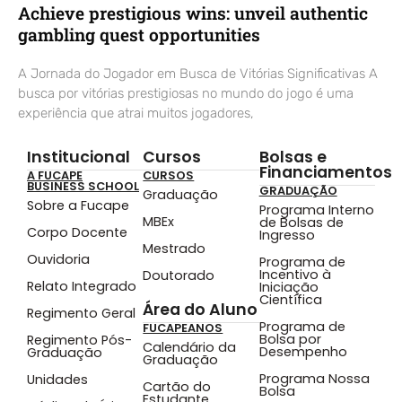
Achieve prestigious wins: unveil authentic
gambling quest opportunities
A Jornada do Jogador em Busca de Vitórias Significativas A
busca por vitórias prestigiosas no mundo do jogo é uma
experiência que atrai muitos jogadores,
Institucional
Cursos
Bolsas e
Financiamentos
A FUCAPE
CURSOS
BUSINESS SCHOOL
GRADUAÇÃO
Graduação
Sobre a Fucape
Programa Interno
MBEx
de Bolsas de
Corpo Docente
Ingresso
Mestrado
Ouvidoria
Programa de
Incentivo à
Doutorado
Relato Integrado
Iniciação
Científica
Área do Aluno
Regimento Geral
Programa de
FUCAPEANOS
Bolsa por
Regimento Pós-
Calendário da
Desempenho
Graduação
Graduação
Programa Nossa
Unidades
Cartão do
Bolsa
Estudante