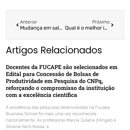
Anterior
Próximo
Mudança em salários e fim do registro de pontos | A Tribuna | Prof. Dr. Felipe Storch
Qual é o melhor investimento para 2024? | Estadão | Prof. Dr. Bruno Funchal
Artigos Relacionados
Docentes da FUCAPE são selecionados em
Edital para Concessão de Bolsas de
Produtividade em Pesquisa do CNPq,
reforçando o compromisso da instituição
com a excelência científica
A excelência das pesquisas desenvolvidas na Fucape
Business School foi mais uma vez reconhecida
nacionalmente. As professoras Marcia Juliana d’Angelo e
Silvania Neris Nossa, e