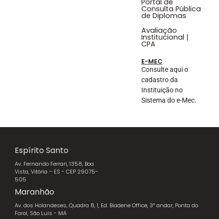
Portal de
Consulta Pública
de Diplomas
Avaliação
Institucional |
CPA
E-MEC
Consulte aqui o
cadastro da
Instituição no
Sistema do e-Mec.
Espírito Santo
Av. Fernando Ferrari, 1358, Boa
Vista, Vitória – ES - CEP 29075-
505
Maranhão
Av. dos Holandeses, Quadra 8, 1, Ed. Biadene Office, 3º andar, Ponta do
Farol, São Luís - MA