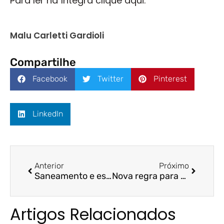
Para ler na íntegra clique aqui.
Malu Carletti Gardioli
Compartilhe
Facebook
Twitter
Pinterest
LinkedIn
Anterior
Próximo
Saneamento e esgotamento sanitário longe da universalização/ Es Brasil/ Prof. Dra. Arilda Teixeira
Nova regra para 28 mil que trabalham para aplicativos/ A Tribuna/ Prof. Dr. Felipe Storch
Artigos Relacionados