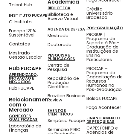
Acadêmica
Talent Hub
BIBLIOTECA
Crédito
Universitário
Biblioteca e
INSTITUTO FUCAPE
Bradesco
Acervo Virtual
O Instituto
PÓS-GRADUAÇÃO
AGENDA DE DEFESA
Fucape 120%
PROSUP |
Sustentável
Mestrado
Programa de
Suporte à Pós-
Contatos
Doutorado
Graduação de
Instituições de
Mestrado –
Ensino
PESQUISA E
Gestão Escolar
PUBLICAÇÕES
Particulares
Centro de
Hub FUCAPE
PROCAP –
Pesquisa
Programa de
APRENDIZADO,
Capacitação de
Repositório de
INOVAÇÃO E
Recursos
NEGÓCIOS
Produção
Humanos na
Científica
Hub FUCAPE
Pós-Graduação
Brazilian Business
Bolsas FUCAPE
Relacionamento
Review
com o
Faça Acontecer
Mercado
EVENTOS
CIENTÍFICOS
CONEXÕES
FINANCIAMENTO
QUALIFICADAS
Simpósio Fucape
DE PESQUISAS
Laboratório de
CAPES/CNPQ e
Seminário PIBIC
Finanças
Agências de
de Produção