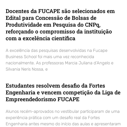
Docentes da FUCAPE são selecionados em
Edital para Concessão de Bolsas de
Produtividade em Pesquisa do CNPq,
reforçando o compromisso da instituição
com a excelência científica
A excelência das pesquisas desenvolvidas na Fucape
Business School foi mais uma vez reconhecida
nacionalmente. As professoras Marcia Juliana d’Angelo e
Silvania Neris Nossa, e
Estudantes resolvem desafio da Fortes
Engenharia e vencem competição da Liga de
Empreendedorismo FUCAPE
Alunos recém-aprovados no vestibular participaram de uma
experiência prática com um desafio real da Fortes
Engenharia antes mesmo do início das aulas e apresentaram