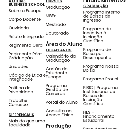
A FUCAPE
CURSOS
BUSINESS SCHOOL
GRADUAÇÃO
Graduação
Sobre a Fucape
Programa Interno
MBEx
de Bolsas de
Corpo Docente
Ingresso
Mestrado
Ouvidoria
Programa de
Incentivo à
Doutorado
Relato Integrado
Iniciação
Científica
Área do Aluno
Regimento Geral
Programa de
FUCAPEANOS
Bolsa por
Regimento Pós-
Calendário da
Desempenho
Graduação
Graduação
Programa Nossa
Unidades
Cartão do
Bolsa
Estudante
Código de Ética e
Fucape
Programa Prouni
Integridade
Programa
PIBIC | Programa
Política de
Gestão de
Institucional de
Privacidade
Carreiras
Bolsas de
Iniciação
Trabalhe
Portal do Aluno
Científica
Conosco
Consulta ao
FIES –
Acervo Físico
DIFERENCIAIS
Financiamento
Estudantil
Mais do que uma
faculdade
Produção
Faça Acontecer