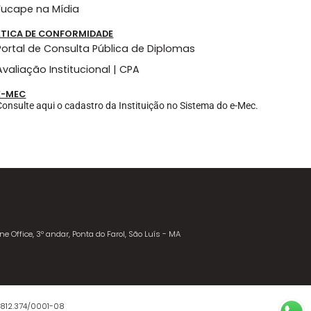
Fucape na Mídia
ÉTICA DE CONFORMIDADE
Portal de Consulta Pública de Diplomas
Avaliação Institucional | CPA
E-MEC
Consulte aqui o cadastro da Instituição no Sistema do e-Mec.
ne Office, 3º andar, Ponta do Farol, São Luís - MA
.812.374/0001-08