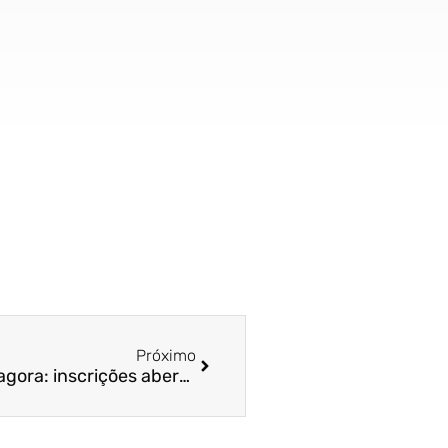
Próximo
O jogo da carreira começa agora: inscrições abertas para o Vest Fucape 2026.2