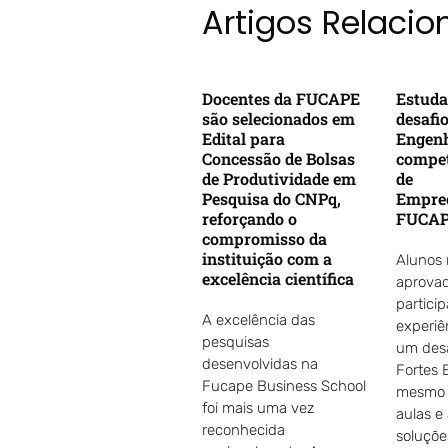
Artigos Relaci
Docentes da FUCAPE
Estuda
são selecionados em
desafi
Edital para
Engenh
Concessão de Bolsas
compet
de Produtividade em
de
Pesquisa do CNPq,
Empre
reforçando o
FUCA
compromisso da
instituição com a
Alunos
excelência científica
aprovad
partici
A excelência das
experiê
pesquisas
um desa
desenvolvidas na
Fortes 
Fucape Business School
mesmo d
foi mais uma vez
aulas e
reconhecida
soluçõe