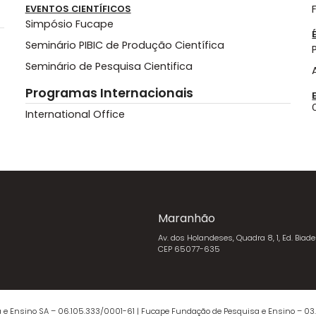
EVENTOS CIENTÍFICOS
Simpósio Fucape
Seminário PIBIC de Produção Científica
Seminário de Pesquisa Cientifica
Programas Internacionais
International Office
Maranhão
Av. dos Holandeses, Quadra 8, 1, Ed. Biade
CEP 65077-635
 e Ensino SA – 06.105.333/0001-61 | Fucape Fundação de Pesquisa e Ensino – 03