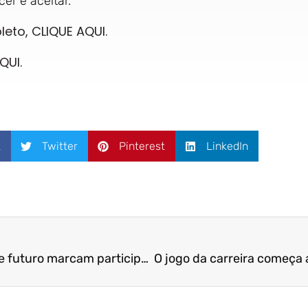
er e aceitar.
leto, CLIQUE AQUI.
QUI.
k
Twitter
Pinterest
LinkedIn
Protagonismo, carreira e futuro marcam participação da Fucape no III Fórum Educacional