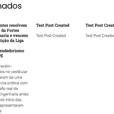
onados
ntes resolvem
Test Post Created
Test Post Crea
o da Fortes
aria e vencem
Test Post Created
Test Post Create
ição da Liga
endedorismo
PE
 recém-
os no vestibular
param de uma
ncia prática com
fio real da
Engenharia antes
o início das
 apresentaram
s