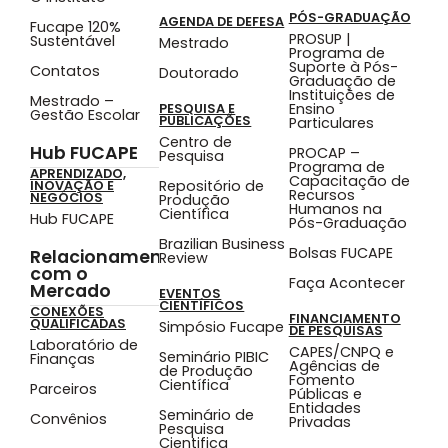
PÓS-GRADUAÇÃO
AGENDA DE DEFESA
Fucape 120%
PROSUP |
Sustentável
Mestrado
Programa de
Suporte à Pós-
Contatos
Doutorado
Graduação de
Instituições de
Mestrado –
Ensino
PESQUISA E
Gestão Escolar
PUBLICAÇÕES
Particulares
Centro de
Hub FUCAPE
PROCAP –
Pesquisa
Programa de
APRENDIZADO,
Capacitação de
Repositório de
INOVAÇÃO E
Recursos
NEGÓCIOS
Produção
Humanos na
Científica
Hub FUCAPE
Pós-Graduação
Brazilian Business
Bolsas FUCAPE
Relacionamento
Review
com o
Faça Acontecer
Mercado
EVENTOS
CIENTÍFICOS
CONEXÕES
FINANCIAMENTO
QUALIFICADAS
Simpósio Fucape
DE PESQUISAS
Laboratório de
CAPES/CNPQ e
Seminário PIBIC
Finanças
Agências de
de Produção
Fomento
Científica
Parceiros
Públicas e
Entidades
Seminário de
Convênios
Privadas
Pesquisa
Cientifica