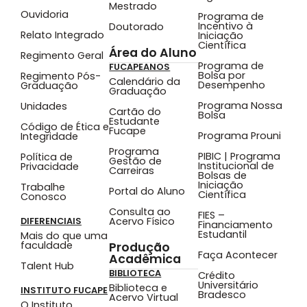
Mestrado
Ouvidoria
Programa de
Incentivo à
Doutorado
Relato Integrado
Iniciação
Científica
Área do Aluno
Regimento Geral
Programa de
FUCAPEANOS
Bolsa por
Regimento Pós-
Calendário da
Desempenho
Graduação
Graduação
Programa Nossa
Unidades
Cartão do
Bolsa
Estudante
Código de Ética e
Fucape
Programa Prouni
Integridade
Programa
PIBIC | Programa
Política de
Gestão de
Institucional de
Privacidade
Carreiras
Bolsas de
Iniciação
Trabalhe
Portal do Aluno
Científica
Conosco
Consulta ao
FIES –
Acervo Físico
DIFERENCIAIS
Financiamento
Estudantil
Mais do que uma
faculdade
Produção
Faça Acontecer
Acadêmica
Talent Hub
BIBLIOTECA
Crédito
Universitário
Biblioteca e
INSTITUTO FUCAPE
Bradesco
Acervo Virtual
O Instituto