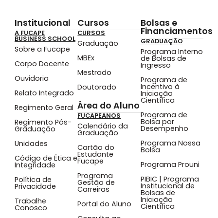
Institucional
Cursos
Bolsas e
Financiamentos
A FUCAPE
CURSOS
BUSINESS SCHOOL
GRADUAÇÃO
Graduação
Sobre a Fucape
Programa Interno
MBEx
de Bolsas de
Corpo Docente
Ingresso
Mestrado
Ouvidoria
Programa de
Incentivo à
Doutorado
Relato Integrado
Iniciação
Científica
Área do Aluno
Regimento Geral
Programa de
FUCAPEANOS
Bolsa por
Regimento Pós-
Calendário da
Desempenho
Graduação
Graduação
Programa Nossa
Unidades
Cartão do
Bolsa
Estudante
Código de Ética e
Fucape
Programa Prouni
Integridade
Programa
PIBIC | Programa
Política de
Gestão de
Institucional de
Privacidade
Carreiras
Bolsas de
Iniciação
Trabalhe
Portal do Aluno
Científica
Conosco