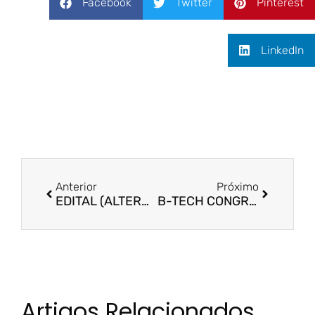
Facebook
Twitter
Pinterest
LinkedIn
Anterior
Próximo
EDITAL (ALTERAÇÃO) – Dupla titulação Doutorado Fucape-UBI (Portugal)
B-TECH CONGRESS – Prorrogado prazo de submissões
Artigos Relacionados