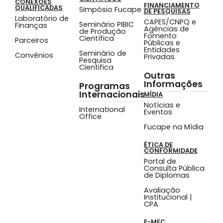
CONEXÕES
FINANCIAMENTO
QUALIFICADAS
Simpósio Fucape
DE PESQUISAS
Laboratório de
CAPES/CNPQ e
Seminário PIBIC
Finanças
Agências de
de Produção
Fomento
Científica
Parceiros
Públicas e
Entidades
Seminário de
Convênios
Privadas
Pesquisa
Cientifica
Outras
Informações
Programas
Internacionais
MÍDIA
Notícias e
International
Eventos
Office
Fucape na Mídia
ÉTICA DE
CONFORMIDADE
Portal de
Consulta Pública
de Diplomas
Avaliação
Institucional |
CPA
E-MEC