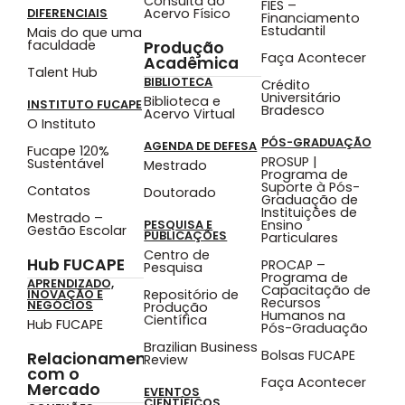
Consulta ao
FIES –
Acervo Físico
DIFERENCIAIS
Financiamento
Estudantil
Mais do que uma
faculdade
Produção
Faça Acontecer
Acadêmica
Talent Hub
BIBLIOTECA
Crédito
Universitário
Biblioteca e
INSTITUTO FUCAPE
Bradesco
Acervo Virtual
O Instituto
PÓS-GRADUAÇÃO
AGENDA DE DEFESA
Fucape 120%
PROSUP |
Sustentável
Mestrado
Programa de
Suporte à Pós-
Contatos
Doutorado
Graduação de
Instituições de
Mestrado –
Ensino
PESQUISA E
Gestão Escolar
PUBLICAÇÕES
Particulares
Centro de
Hub FUCAPE
PROCAP –
Pesquisa
Programa de
APRENDIZADO,
Capacitação de
Repositório de
INOVAÇÃO E
Recursos
NEGÓCIOS
Produção
Humanos na
Científica
Hub FUCAPE
Pós-Graduação
Brazilian Business
Bolsas FUCAPE
Relacionamento
Review
com o
Faça Acontecer
Mercado
EVENTOS
CIENTÍFICOS