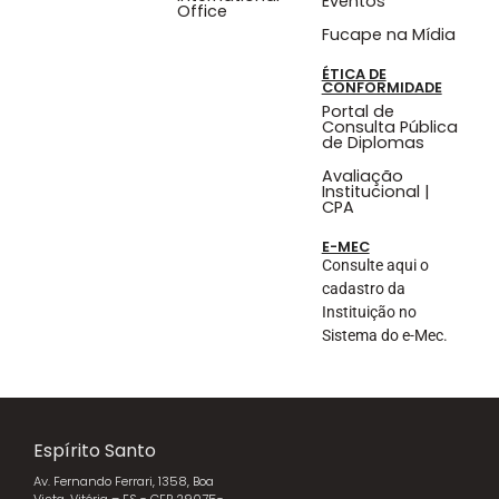
Eventos
Office
Fucape na Mídia
ÉTICA DE
CONFORMIDADE
Portal de
Consulta Pública
de Diplomas
Avaliação
Institucional |
CPA
E-MEC
Consulte aqui o
cadastro da
Instituição no
Sistema do e-Mec.
Espírito Santo
Av. Fernando Ferrari, 1358, Boa
Vista, Vitória – ES - CEP 29075-