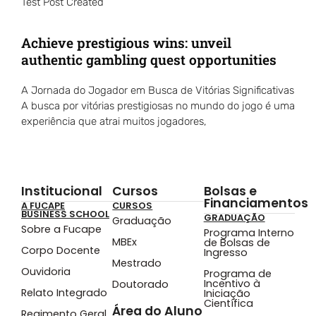
Test Post Created
Achieve prestigious wins: unveil
authentic gambling quest opportunities
A Jornada do Jogador em Busca de Vitórias Significativas
A busca por vitórias prestigiosas no mundo do jogo é uma
experiência que atrai muitos jogadores,
Institucional
Cursos
Bolsas e
Financiamentos
A FUCAPE
CURSOS
BUSINESS SCHOOL
GRADUAÇÃO
Graduação
Sobre a Fucape
Programa Interno
MBEx
de Bolsas de
Corpo Docente
Ingresso
Mestrado
Ouvidoria
Programa de
Incentivo à
Doutorado
Relato Integrado
Iniciação
Científica
Área do Aluno
Regimento Geral