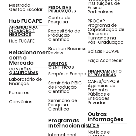
Instituições de
Mestrado –
Ensino
PESQUISA E
Gestão Escolar
PUBLICAÇÕES
Particulares
Centro de
Hub FUCAPE
PROCAP –
Pesquisa
Programa de
APRENDIZADO,
Capacitação de
Repositório de
INOVAÇÃO E
Recursos
NEGÓCIOS
Produção
Humanos na
Científica
Hub FUCAPE
Pós-Graduação
Brazilian Business
Bolsas FUCAPE
Relacionamento
Review
com o
Faça Acontecer
Mercado
EVENTOS
CIENTÍFICOS
CONEXÕES
FINANCIAMENTO
QUALIFICADAS
Simpósio Fucape
DE PESQUISAS
Laboratório de
CAPES/CNPQ e
Seminário PIBIC
Finanças
Agências de
de Produção
Fomento
Científica
Parceiros
Públicas e
Entidades
Seminário de
Convênios
Privadas
Pesquisa
Cientifica
Outras
Informações
Programas
Internacionais
MÍDIA
Notícias e
International