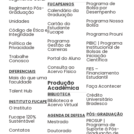
Programa de
FUCAPEANOS
Bolsa por
Regimento Pós-
Calendário da
Desempenho
Graduação
Graduação
Programa Nossa
Unidades
Cartão do
Bolsa
Estudante
Código de Ética e
Fucape
Programa Prouni
Integridade
Programa
PIBIC | Programa
Política de
Gestão de
Institucional de
Privacidade
Carreiras
Bolsas de
Iniciação
Trabalhe
Portal do Aluno
Científica
Conosco
Consulta ao
FIES –
Acervo Físico
DIFERENCIAIS
Financiamento
Estudantil
Mais do que uma
faculdade
Produção
Faça Acontecer
Acadêmica
Talent Hub
BIBLIOTECA
Crédito
Universitário
Biblioteca e
INSTITUTO FUCAPE
Bradesco
Acervo Virtual
O Instituto
PÓS-GRADUAÇÃO
AGENDA DE DEFESA
Fucape 120%
PROSUP |
Sustentável
Mestrado
Programa de
Suporte à Pós-
Contatos
Doutorado
Graduação de