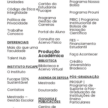
Programa Nossa
Unidades
Cartão do
Bolsa
Estudante
Código de Ética e
Fucape
Programa Prouni
Integridade
Programa
PIBIC | Programa
Política de
Gestão de
Institucional de
Privacidade
Carreiras
Bolsas de
Iniciação
Trabalhe
Portal do Aluno
Científica
Conosco
Consulta ao
FIES –
Acervo Físico
DIFERENCIAIS
Financiamento
Estudantil
Mais do que uma
faculdade
Produção
Faça Acontecer
Acadêmica
Talent Hub
BIBLIOTECA
Crédito
Universitário
Biblioteca e
INSTITUTO FUCAPE
Bradesco
Acervo Virtual
O Instituto
PÓS-GRADUAÇÃO
AGENDA DE DEFESA
Fucape 120%
PROSUP |
Sustentável
Mestrado
Programa de
Suporte à Pós-
Contatos
Doutorado
Graduação de
Instituições de
Mestrado –
Ensino
PESQUISA E
Gestão Escolar
PUBLICAÇÕES
Particulares
Centro de