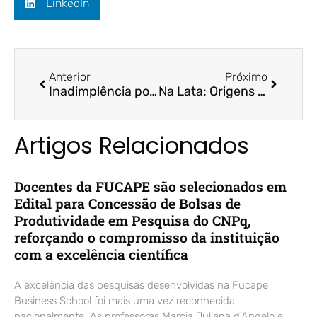
LinkedIn
Anterior
Próximo
Inadimplência por desemprego cresce 12 vezes na quarentena – Rádio CBN / Prof. Dr. Fernando Galdi
Na Lata: Origens planeja abrir lojas em outros Estados do país – A Gazeta / Prof. Dr. Aridelmo Teixeira
Artigos Relacionados
Docentes da FUCAPE são selecionados em
Edital para Concessão de Bolsas de
Produtividade em Pesquisa do CNPq,
reforçando o compromisso da instituição
com a excelência científica
A excelência das pesquisas desenvolvidas na Fucape
Business School foi mais uma vez reconhecida
nacionalmente. As professoras Marcia Juliana d’Angelo e