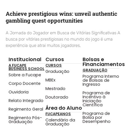
Achieve prestigious wins: unveil authentic
gambling quest opportunities
A Jornada do Jogador em Busca de Vitórias Significativas A
busca por vitórias prestigiosas no mundo do jogo é uma
experiência que atrai muitos jogadores,
Institucional
Cursos
Bolsas e
Financiamentos
A FUCAPE
CURSOS
BUSINESS SCHOOL
GRADUAÇÃO
Graduação
Sobre a Fucape
Programa Interno
MBEx
de Bolsas de
Corpo Docente
Ingresso
Mestrado
Ouvidoria
Programa de
Incentivo à
Doutorado
Relato Integrado
Iniciação
Científica
Área do Aluno
Regimento Geral
Programa de
FUCAPEANOS
Bolsa por
Regimento Pós-
Calendário da
Desempenho
Graduação
Graduação