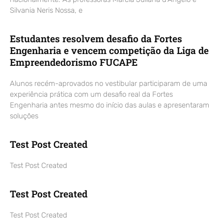
Silvania Neris Nossa, e
Estudantes resolvem desafio da Fortes
Engenharia e vencem competição da Liga de
Empreendedorismo FUCAPE
Alunos recém-aprovados no vestibular participaram de uma
experiência prática com um desafio real da Fortes
Engenharia antes mesmo do início das aulas e apresentaram
soluções
Test Post Created
Test Post Created
Test Post Created
Test Post Created