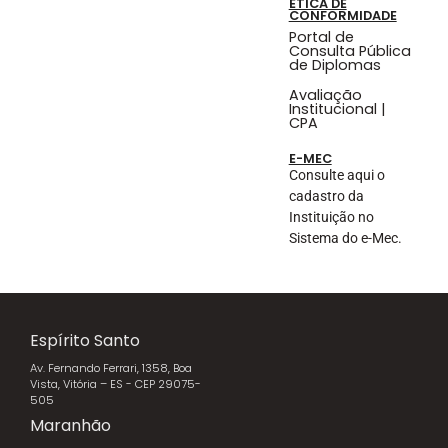
ÉTICA DE
CONFORMIDADE
Portal de
Consulta Pública
de Diplomas
Avaliação
Institucional |
CPA
E-MEC
Consulte aqui o
cadastro da
Instituição no
Sistema do e-Mec.
Espírito Santo
Av. Fernando Ferrari, 1358, Boa
Vista, Vitória – ES - CEP 29075-
505
Maranhão