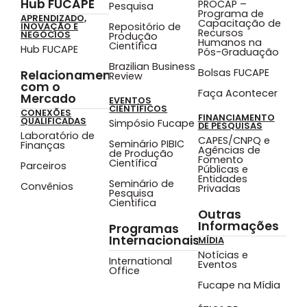
Hub FUCAPE
PROCAP –
Pesquisa
Programa de
APRENDIZADO,
Capacitação de
Repositório de
INOVAÇÃO E
Recursos
NEGÓCIOS
Produção
Humanos na
Científica
Hub FUCAPE
Pós-Graduação
Brazilian Business
Bolsas FUCAPE
Relacionamento
Review
com o
Faça Acontecer
Mercado
EVENTOS
CIENTÍFICOS
CONEXÕES
FINANCIAMENTO
QUALIFICADAS
Simpósio Fucape
DE PESQUISAS
Laboratório de
CAPES/CNPQ e
Seminário PIBIC
Finanças
Agências de
de Produção
Fomento
Científica
Parceiros
Públicas e
Entidades
Seminário de
Convênios
Privadas
Pesquisa
Cientifica
Outras
Informações
Programas
Internacionais
MÍDIA
Notícias e
International
Eventos
Office
Fucape na Mídia