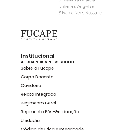
professoras Marcia
Juliana d’Angelo e
Silvania Neris Nossa, e
Institucional
A FUCAPE BUSINESS SCHOOL
Sobre a Fucape
Corpo Docente
Ouvidoria
Relato Integrado
Regimento Geral
Regimento Pós-Graduação
Unidades
Código de Ética e Integridade