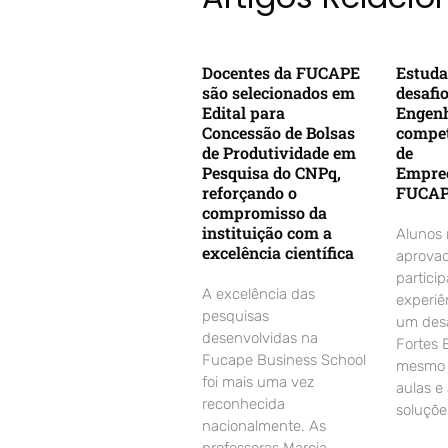
Docentes da FUCAPE
Estuda
são selecionados em
desafi
Edital para
Engenh
Concessão de Bolsas
compet
de Produtividade em
de
Pesquisa do CNPq,
Empre
reforçando o
FUCA
compromisso da
instituição com a
Alunos
excelência científica
aprovad
partici
A excelência das
experiê
pesquisas
um desa
desenvolvidas na
Fortes 
Fucape Business School
mesmo d
foi mais uma vez
aulas e
reconhecida
soluçõe
nacionalmente. As