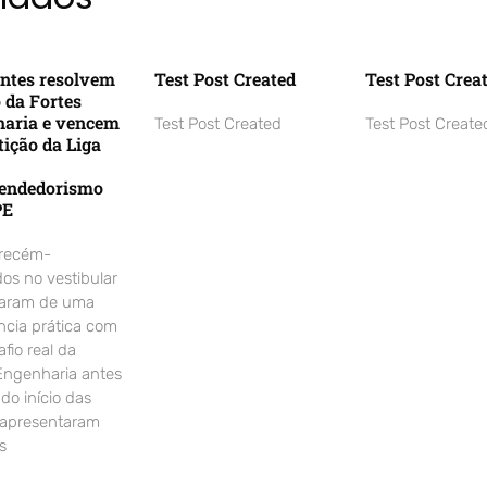
ntes resolvem
Test Post Created
Test Post Crea
o da Fortes
aria e vencem
Test Post Created
Test Post Create
ição da Liga
endedorismo
PE
 recém-
os no vestibular
param de uma
ncia prática com
fio real da
Engenharia antes
o início das
 apresentaram
s