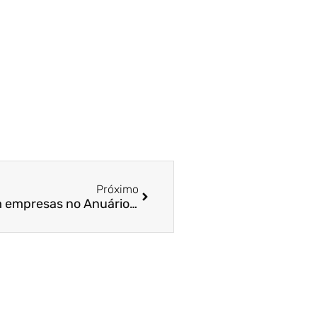
Próximo
Alunos da Fucape analisam empresas no Anuário IEL | Jornal do ES