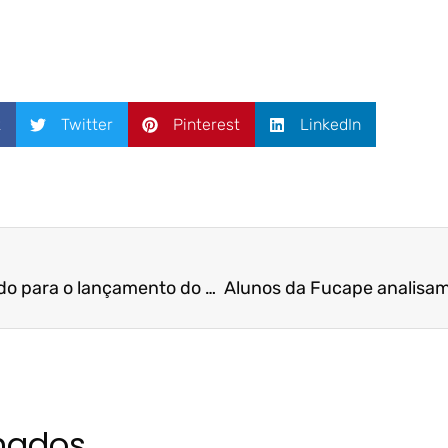
k
Twitter
Pinterest
LinkedIn
João Doria vem ao Estado para o lançamento do seu grupo empresarial no Espírito Santo | ES Hoje
onados