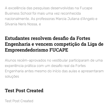
A excelência das pesquisas desenvolvidas na Fucape
Business School foi mais uma vez reconhecida
nacionalmente. As professoras Marcia Juliana d’Angelo e
Silvania Neris Nossa, e
Estudantes resolvem desafio da Fortes
Engenharia e vencem competição da Liga de
Empreendedorismo FUCAPE
Alunos recém-aprovados no vestibular participaram de uma
experiência prática com um desafio real da Fortes
Engenharia antes mesmo do início das aulas e apresentaram
soluções
Test Post Created
Test Post Created