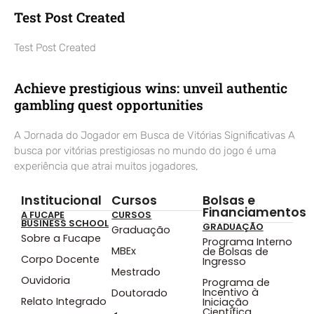
Test Post Created
Test Post Created
Achieve prestigious wins: unveil authentic
gambling quest opportunities
A Jornada do Jogador em Busca de Vitórias Significativas A
busca por vitórias prestigiosas no mundo do jogo é uma
experiência que atrai muitos jogadores,
Institucional
Cursos
Bolsas e
Financiamentos
A FUCAPE
CURSOS
BUSINESS SCHOOL
GRADUAÇÃO
Graduação
Sobre a Fucape
Programa Interno
MBEx
de Bolsas de
Corpo Docente
Ingresso
Mestrado
Ouvidoria
Programa de
Incentivo à
Doutorado
Relato Integrado
Iniciação
Científica