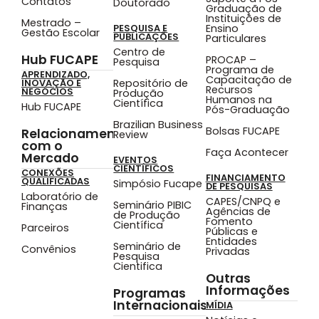
Contatos
Doutorado
Graduação de
Instituições de
Mestrado –
Ensino
PESQUISA E
Gestão Escolar
PUBLICAÇÕES
Particulares
Centro de
Hub FUCAPE
PROCAP –
Pesquisa
Programa de
APRENDIZADO,
Capacitação de
Repositório de
INOVAÇÃO E
Recursos
NEGÓCIOS
Produção
Humanos na
Científica
Hub FUCAPE
Pós-Graduação
Brazilian Business
Bolsas FUCAPE
Relacionamento
Review
com o
Faça Acontecer
Mercado
EVENTOS
CIENTÍFICOS
CONEXÕES
FINANCIAMENTO
QUALIFICADAS
Simpósio Fucape
DE PESQUISAS
Laboratório de
CAPES/CNPQ e
Seminário PIBIC
Finanças
Agências de
de Produção
Fomento
Científica
Parceiros
Públicas e
Entidades
Seminário de
Convênios
Privadas
Pesquisa
Cientifica
Outras
Informações
Programas
Internacionais
MÍDIA