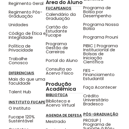
Área do Aluno
Regimento Geral
Programa de
FUCAPEANOS
Bolsa por
Regimento Pós-
Calendário da
Desempenho
Graduação
Graduação
Programa Nossa
Unidades
Cartão do
Bolsa
Estudante
Código de Ética e
Fucape
Programa Prouni
Integridade
Programa
PIBIC | Programa
Política de
Gestão de
Institucional de
Privacidade
Carreiras
Bolsas de
Iniciação
Trabalhe
Portal do Aluno
Científica
Conosco
Consulta ao
FIES –
Acervo Físico
DIFERENCIAIS
Financiamento
Estudantil
Mais do que uma
faculdade
Produção
Faça Acontecer
Acadêmica
Talent Hub
BIBLIOTECA
Crédito
Universitário
Biblioteca e
INSTITUTO FUCAPE
Bradesco
Acervo Virtual
O Instituto
PÓS-GRADUAÇÃO
AGENDA DE DEFESA
Fucape 120%
PROSUP |
Sustentável
Mestrado
Programa de
Suporte à Pós-