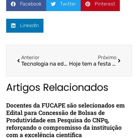
Facebook
Twitter
Pinterest
LinkedIn
Anterior
Próximo
Tecnologia na educação: veja como integrar teoria e prática no ensino moderno | Folha Business | Prof. Dr. Octavio Locatelli
Hoje tem a festa de entrega da 24ª edição do Prêmio Líder Empresarial | Folha Vitória
Artigos Relacionados
Docentes da FUCAPE são selecionados em
Edital para Concessão de Bolsas de
Produtividade em Pesquisa do CNPq,
reforçando o compromisso da instituição
com a excelência científica