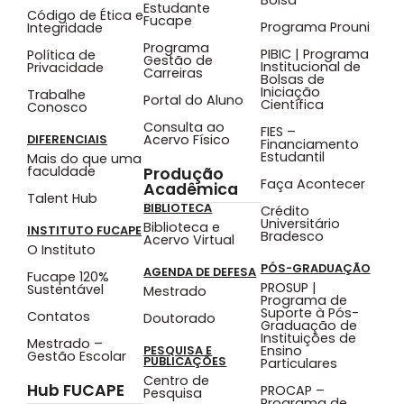
Estudante
Código de Ética e
Fucape
Programa Prouni
Integridade
Programa
PIBIC | Programa
Política de
Gestão de
Institucional de
Privacidade
Carreiras
Bolsas de
Iniciação
Trabalhe
Portal do Aluno
Científica
Conosco
Consulta ao
FIES –
Acervo Físico
DIFERENCIAIS
Financiamento
Estudantil
Mais do que uma
faculdade
Produção
Faça Acontecer
Acadêmica
Talent Hub
BIBLIOTECA
Crédito
Universitário
Biblioteca e
INSTITUTO FUCAPE
Bradesco
Acervo Virtual
O Instituto
PÓS-GRADUAÇÃO
AGENDA DE DEFESA
Fucape 120%
PROSUP |
Sustentável
Mestrado
Programa de
Suporte à Pós-
Contatos
Doutorado
Graduação de
Instituições de
Mestrado –
Ensino
PESQUISA E
Gestão Escolar
PUBLICAÇÕES
Particulares
Centro de
Hub FUCAPE
PROCAP –
Pesquisa
Programa de