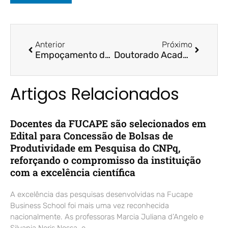
Anterior
Próximo
Empoçamento de gastos chega a R$ 31,1 bi em junho, aponta secretário do Tesouro – Valor Econômico / Prof. Dr. Bruno Funchal
Doutorado Acadêmico em Contábeis e Administração na UnC – Correio do Norte / Prof. Dr. Valcemiro Nossa
Artigos Relacionados
Docentes da FUCAPE são selecionados em
Edital para Concessão de Bolsas de
Produtividade em Pesquisa do CNPq,
reforçando o compromisso da instituição
com a excelência científica
A excelência das pesquisas desenvolvidas na Fucape
Business School foi mais uma vez reconhecida
nacionalmente. As professoras Marcia Juliana d’Angelo e
Silvania Neris Nossa, e