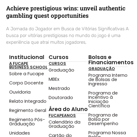
Achieve prestigious wins: unveil authentic
gambling quest opportunities
A Jornada do Jogador em Busca de Vitórias Significativas A
busca por vitórias prestigiosas no mundo do jogo é uma
experiência que atrai muitos jogadores,
Institucional
Cursos
Bolsas e
Financiamentos
A FUCAPE
CURSOS
BUSINESS SCHOOL
GRADUAÇÃO
Graduação
Sobre a Fucape
Programa Interno
MBEx
de Bolsas de
Corpo Docente
Ingresso
Mestrado
Ouvidoria
Programa de
Incentivo à
Doutorado
Relato Integrado
Iniciação
Científica
Área do Aluno
Regimento Geral
Programa de
FUCAPEANOS
Bolsa por
Regimento Pós-
Calendário da
Desempenho
Graduação
Graduação
Programa Nossa
Unidades
Cartão do
Bolsa