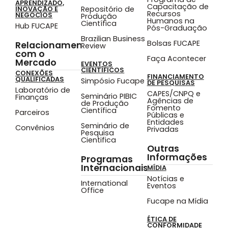
APRENDIZADO,
Capacitação de
Repositório de
INOVAÇÃO E
Recursos
NEGÓCIOS
Produção
Humanos na
Científica
Hub FUCAPE
Pós-Graduação
Brazilian Business
Bolsas FUCAPE
Relacionamento
Review
com o
Faça Acontecer
Mercado
EVENTOS
CIENTÍFICOS
CONEXÕES
FINANCIAMENTO
QUALIFICADAS
Simpósio Fucape
DE PESQUISAS
Laboratório de
CAPES/CNPQ e
Seminário PIBIC
Finanças
Agências de
de Produção
Fomento
Científica
Parceiros
Públicas e
Entidades
Seminário de
Convênios
Privadas
Pesquisa
Cientifica
Outras
Informações
Programas
Internacionais
MÍDIA
Notícias e
International
Eventos
Office
Fucape na Mídia
ÉTICA DE
CONFORMIDADE