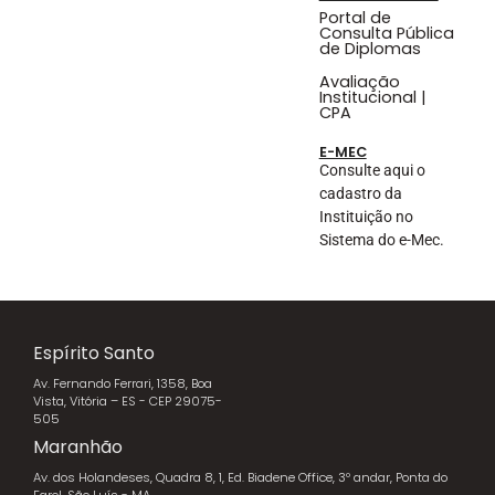
Portal de
Consulta Pública
de Diplomas
Avaliação
Institucional |
CPA
E-MEC
Consulte aqui o
cadastro da
Instituição no
Sistema do e-Mec.
Espírito Santo
Av. Fernando Ferrari, 1358, Boa
Vista, Vitória – ES - CEP 29075-
505
Maranhão
Av. dos Holandeses, Quadra 8, 1, Ed. Biadene Office, 3º andar, Ponta do