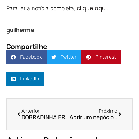
clique aqui.
Para ler a notícia completa,
guilherme
Compartilhe
Facebook
Twitter
Pinterest
LinkedIn
Anterior
Próximo
DOBRADINHA ERICK E ARIDELMO – A Gazeta/ Aridelmo Teixeira e FUCAPE
Abrir um negócio próprio ou ser empregado? Conheça os riscos e benefícios – Rádio CBN Vitória/ Prof.ª Dr.ª Neyla Tardin