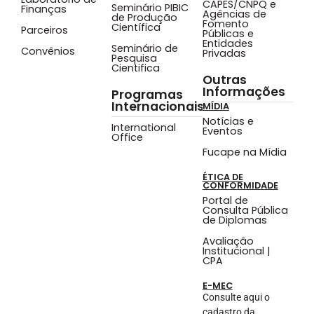
CAPES/CNPQ e
Seminário PIBIC
Finanças
Agências de
de Produção
Fomento
Científica
Parceiros
Públicas e
Entidades
Seminário de
Convênios
Privadas
Pesquisa
Cientifica
Outras
Informações
Programas
Internacionais
MÍDIA
Notícias e
International
Eventos
Office
Fucape na Mídia
ÉTICA DE
CONFORMIDADE
Portal de
Consulta Pública
de Diplomas
Avaliação
Institucional |
CPA
E-MEC
Consulte aqui o
cadastro da