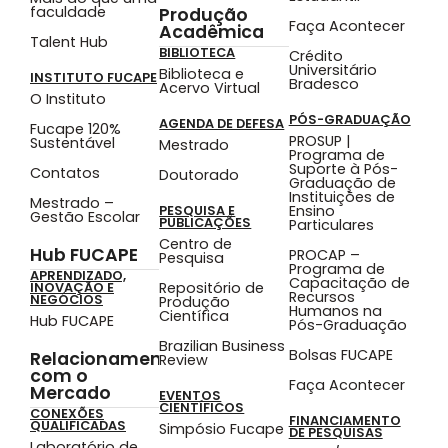
faculdade
Produção
Faça Acontecer
Acadêmica
Talent Hub
BIBLIOTECA
Crédito
Universitário
Biblioteca e
INSTITUTO FUCAPE
Bradesco
Acervo Virtual
O Instituto
PÓS-GRADUAÇÃO
AGENDA DE DEFESA
Fucape 120%
PROSUP |
Sustentável
Mestrado
Programa de
Suporte à Pós-
Contatos
Doutorado
Graduação de
Instituições de
Mestrado –
Ensino
PESQUISA E
Gestão Escolar
PUBLICAÇÕES
Particulares
Centro de
Hub FUCAPE
PROCAP –
Pesquisa
Programa de
APRENDIZADO,
Capacitação de
Repositório de
INOVAÇÃO E
Recursos
NEGÓCIOS
Produção
Humanos na
Científica
Hub FUCAPE
Pós-Graduação
Brazilian Business
Bolsas FUCAPE
Relacionamento
Review
com o
Faça Acontecer
Mercado
EVENTOS
CIENTÍFICOS
CONEXÕES
FINANCIAMENTO
QUALIFICADAS
Simpósio Fucape
DE PESQUISAS
Laboratório de