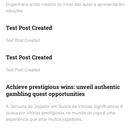
Engenharia antes mesmo do início das aulas e apresentaram
soluções
Test Post Created
Test Post Created
Test Post Created
Test Post Created
Achieve prestigious wins: unveil authentic
gambling quest opportunities
A Jornada do Jogador em Busca de Vitórias Significativas A
busca por vitórias prestigiosas no mundo do jogo é uma
experiência que atrai muitos jogadores,