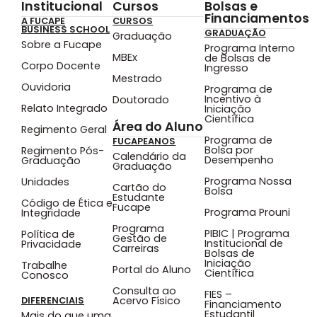
Institucional
Cursos
Bolsas e
Financiamentos
A FUCAPE
CURSOS
BUSINESS SCHOOL
GRADUAÇÃO
Graduação
Sobre a Fucape
Programa Interno
MBEx
de Bolsas de
Corpo Docente
Ingresso
Mestrado
Ouvidoria
Programa de
Incentivo à
Doutorado
Relato Integrado
Iniciação
Científica
Área do Aluno
Regimento Geral
Programa de
FUCAPEANOS
Bolsa por
Regimento Pós-
Calendário da
Desempenho
Graduação
Graduação
Programa Nossa
Unidades
Cartão do
Bolsa
Estudante
Código de Ética e
Fucape
Programa Prouni
Integridade
Programa
PIBIC | Programa
Política de
Gestão de
Institucional de
Privacidade
Carreiras
Bolsas de
Iniciação
Trabalhe
Portal do Aluno
Científica
Conosco
Consulta ao
FIES –
Acervo Físico
DIFERENCIAIS
Financiamento
Estudantil
Mais do que uma