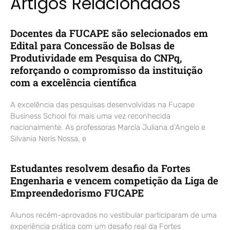
Artigos Relacionados
Docentes da FUCAPE são selecionados em
Edital para Concessão de Bolsas de
Produtividade em Pesquisa do CNPq,
reforçando o compromisso da instituição
com a excelência científica
A excelência das pesquisas desenvolvidas na Fucape
Business School foi mais uma vez reconhecida
nacionalmente. As professoras Marcia Juliana d’Angelo e
Silvania Neris Nossa, e
Estudantes resolvem desafio da Fortes
Engenharia e vencem competição da Liga de
Empreendedorismo FUCAPE
Alunos recém-aprovados no vestibular participaram de uma
experiência prática com um desafio real da Fortes