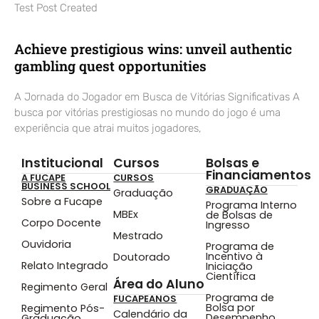
Test Post Created
Achieve prestigious wins: unveil authentic
gambling quest opportunities
A Jornada do Jogador em Busca de Vitórias Significativas A
busca por vitórias prestigiosas no mundo do jogo é uma
experiência que atrai muitos jogadores,
Institucional
Cursos
Bolsas e
Financiamentos
A FUCAPE
CURSOS
BUSINESS SCHOOL
GRADUAÇÃO
Graduação
Sobre a Fucape
Programa Interno
MBEx
de Bolsas de
Corpo Docente
Ingresso
Mestrado
Ouvidoria
Programa de
Incentivo à
Doutorado
Relato Integrado
Iniciação
Científica
Área do Aluno
Regimento Geral
Programa de
FUCAPEANOS
Bolsa por
Regimento Pós-
Calendário da
Desempenho
Graduação