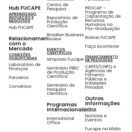
Centro de
Hub FUCAPE
PROCAP –
Pesquisa
Programa de
APRENDIZADO,
Capacitação de
Repositório de
INOVAÇÃO E
Recursos
NEGÓCIOS
Produção
Humanos na
Científica
Hub FUCAPE
Pós-Graduação
Brazilian Business
Bolsas FUCAPE
Relacionamento
Review
com o
Faça Acontecer
Mercado
EVENTOS
CIENTÍFICOS
CONEXÕES
FINANCIAMENTO
QUALIFICADAS
Simpósio Fucape
DE PESQUISAS
Laboratório de
CAPES/CNPQ e
Seminário PIBIC
Finanças
Agências de
de Produção
Fomento
Científica
Parceiros
Públicas e
Entidades
Seminário de
Convênios
Privadas
Pesquisa
Cientifica
Outras
Informações
Programas
Internacionais
MÍDIA
Notícias e
International
Eventos
Office
Fucape na Mídia