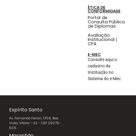
ÉTICA DE
CONFORMIDADE
Portal de
Consulta Pública
de Diplomas
Avaliação
Institucional |
CPA
E-MEC
Consulte aqui o
cadastro da
Instituição no
Sistema do e-Mec.
Espírito Santo
Av. Fernando Ferrari, 1358, Boa
Vista, Vitória – ES - CEP 29075-
505
Maranhão