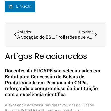
LinkedIn
Anterior
Próximo
A vocação do ES para receber novos talentos / A Gazeta / Prof. Dr. Emerson Mainardes
Profissões que vão ser destaque até o fim da década / A Gazeta / Prof. Dr. Valcemiro Nossa
Artigos Relacionados
Docentes da FUCAPE são selecionados em
Edital para Concessão de Bolsas de
Produtividade em Pesquisa do CNPq,
reforçando o compromisso da instituição
com a excelência científica
A excelência das pesquisas desenvolvidas na Fucape
Business School foi mais uma vez reconhecida