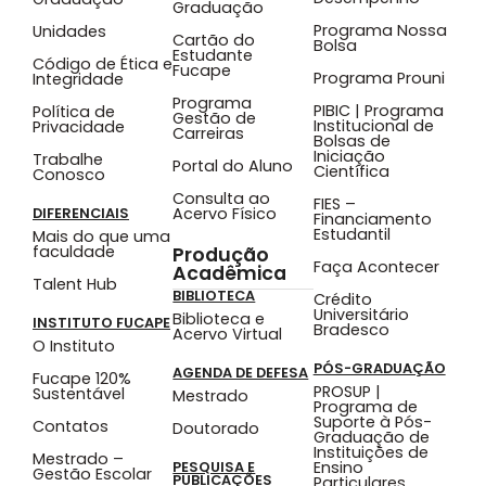
Graduação
Programa Nossa
Unidades
Cartão do
Bolsa
Estudante
Código de Ética e
Fucape
Programa Prouni
Integridade
Programa
PIBIC | Programa
Política de
Gestão de
Institucional de
Privacidade
Carreiras
Bolsas de
Iniciação
Trabalhe
Portal do Aluno
Científica
Conosco
Consulta ao
FIES –
Acervo Físico
DIFERENCIAIS
Financiamento
Estudantil
Mais do que uma
faculdade
Produção
Faça Acontecer
Acadêmica
Talent Hub
BIBLIOTECA
Crédito
Universitário
Biblioteca e
INSTITUTO FUCAPE
Bradesco
Acervo Virtual
O Instituto
PÓS-GRADUAÇÃO
AGENDA DE DEFESA
Fucape 120%
PROSUP |
Sustentável
Mestrado
Programa de
Suporte à Pós-
Contatos
Doutorado
Graduação de
Instituições de
Mestrado –
Ensino
PESQUISA E
Gestão Escolar
PUBLICAÇÕES
Particulares