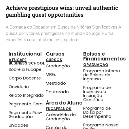
Achieve prestigious wins: unveil authentic
gambling quest opportunities
A Jornada do Jogador em Busca de Vitórias Significativas A
busca por vitórias prestigiosas no mundo do jogo é uma
experiência que atrai muitos jogadores,
Institucional
Cursos
Bolsas e
Financiamentos
A FUCAPE
CURSOS
BUSINESS SCHOOL
GRADUAÇÃO
Graduação
Sobre a Fucape
Programa Interno
MBEx
de Bolsas de
Corpo Docente
Ingresso
Mestrado
Ouvidoria
Programa de
Incentivo à
Doutorado
Relato Integrado
Iniciação
Científica
Área do Aluno
Regimento Geral
Programa de
FUCAPEANOS
Bolsa por
Regimento Pós-
Calendário da
Desempenho
Graduação
Graduação
Programa Nossa
Unidades
Cartão do
Bolsa