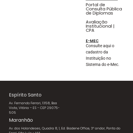
Portal de
Consulta Pública
de Diplomas
Avaliação
Institucional |
CPA
E-MEC
Consulte aqui o
cadastro da
Instituição no
Sistema do e-Mec.
Espírito Santo
Av. Fernando Ferrari, 1358, Boa
Vista, Vitória – ES - CEP 29075-
505
Maranhão
Av. dos Holandeses, Quadra 8, 1, Ed. Biadene Office, 3º andar, Ponta do