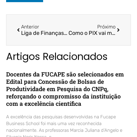
Anterior
Próximo
Liga de Finanças – Jornal A Tribuna
Como o PIX vai mudar o mercado imobiliário? – Folha Vitória / Prof. Dr. Fernando Galdi
Artigos Relacionados
Docentes da FUCAPE são selecionados em
Edital para Concessão de Bolsas de
Produtividade em Pesquisa do CNPq,
reforçando o compromisso da instituição
com a excelência científica
A excelência das pesquisas desenvolvidas na Fucape
Business School foi mais uma vez reconhecida
nacionalmente. As professoras Marcia Juliana d’Angelo e
Silvania Neris Nossa, e