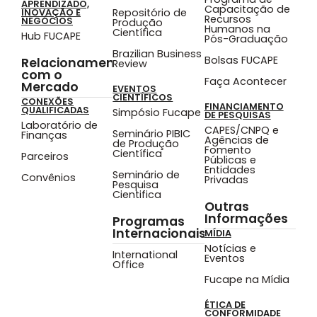
APRENDIZADO,
Capacitação de
Repositório de
INOVAÇÃO E
Recursos
NEGÓCIOS
Produção
Humanos na
Científica
Hub FUCAPE
Pós-Graduação
Brazilian Business
Bolsas FUCAPE
Relacionamento
Review
com o
Faça Acontecer
Mercado
EVENTOS
CIENTÍFICOS
CONEXÕES
FINANCIAMENTO
QUALIFICADAS
Simpósio Fucape
DE PESQUISAS
Laboratório de
CAPES/CNPQ e
Seminário PIBIC
Finanças
Agências de
de Produção
Fomento
Científica
Parceiros
Públicas e
Entidades
Seminário de
Convênios
Privadas
Pesquisa
Cientifica
Outras
Informações
Programas
Internacionais
MÍDIA
Notícias e
International
Eventos
Office
Fucape na Mídia
ÉTICA DE
CONFORMIDADE