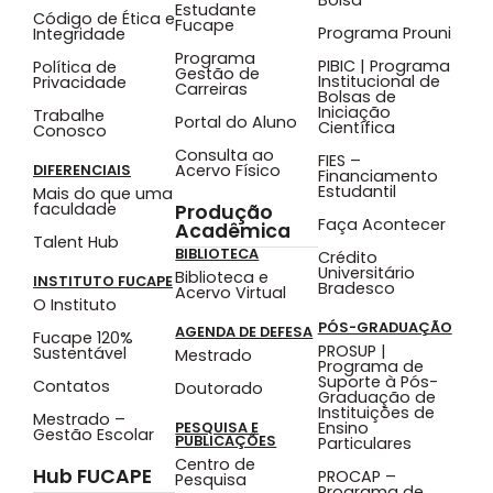
Estudante
Código de Ética e
Fucape
Programa Prouni
Integridade
Programa
PIBIC | Programa
Política de
Gestão de
Institucional de
Privacidade
Carreiras
Bolsas de
Iniciação
Trabalhe
Portal do Aluno
Científica
Conosco
Consulta ao
FIES –
Acervo Físico
DIFERENCIAIS
Financiamento
Estudantil
Mais do que uma
faculdade
Produção
Faça Acontecer
Acadêmica
Talent Hub
BIBLIOTECA
Crédito
Universitário
Biblioteca e
INSTITUTO FUCAPE
Bradesco
Acervo Virtual
O Instituto
PÓS-GRADUAÇÃO
AGENDA DE DEFESA
Fucape 120%
PROSUP |
Sustentável
Mestrado
Programa de
Suporte à Pós-
Contatos
Doutorado
Graduação de
Instituições de
Mestrado –
Ensino
PESQUISA E
Gestão Escolar
PUBLICAÇÕES
Particulares
Centro de
Hub FUCAPE
PROCAP –
Pesquisa
Programa de