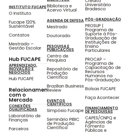
Crédito
Universitário
Biblioteca e
INSTITUTO FUCAPE
Bradesco
Acervo Virtual
O Instituto
PÓS-GRADUAÇÃO
AGENDA DE DEFESA
Fucape 120%
PROSUP |
Sustentável
Mestrado
Programa de
Suporte à Pós-
Contatos
Doutorado
Graduação de
Instituições de
Mestrado –
Ensino
PESQUISA E
Gestão Escolar
PUBLICAÇÕES
Particulares
Centro de
Hub FUCAPE
PROCAP –
Pesquisa
Programa de
APRENDIZADO,
Capacitação de
Repositório de
INOVAÇÃO E
Recursos
NEGÓCIOS
Produção
Humanos na
Científica
Hub FUCAPE
Pós-Graduação
Brazilian Business
Bolsas FUCAPE
Relacionamento
Review
com o
Faça Acontecer
Mercado
EVENTOS
CIENTÍFICOS
CONEXÕES
FINANCIAMENTO
QUALIFICADAS
Simpósio Fucape
DE PESQUISAS
Laboratório de
CAPES/CNPQ e
Seminário PIBIC
Finanças
Agências de
de Produção
Fomento
Científica
Parceiros
Públicas e