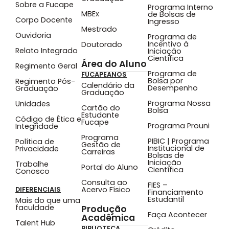
Sobre a Fucape
Programa Interno
MBEx
de Bolsas de
Corpo Docente
Ingresso
Mestrado
Ouvidoria
Programa de
Incentivo à
Doutorado
Relato Integrado
Iniciação
Científica
Área do Aluno
Regimento Geral
Programa de
FUCAPEANOS
Bolsa por
Regimento Pós-
Calendário da
Desempenho
Graduação
Graduação
Programa Nossa
Unidades
Cartão do
Bolsa
Estudante
Código de Ética e
Fucape
Programa Prouni
Integridade
Programa
PIBIC | Programa
Política de
Gestão de
Institucional de
Privacidade
Carreiras
Bolsas de
Iniciação
Trabalhe
Portal do Aluno
Científica
Conosco
Consulta ao
FIES –
Acervo Físico
DIFERENCIAIS
Financiamento
Estudantil
Mais do que uma
faculdade
Produção
Faça Acontecer
Acadêmica
Talent Hub
BIBLIOTECA