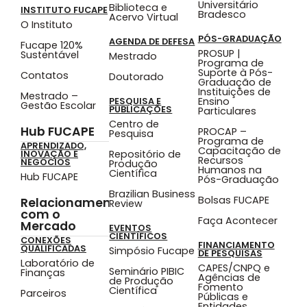
Universitário
Biblioteca e
INSTITUTO FUCAPE
Bradesco
Acervo Virtual
O Instituto
PÓS-GRADUAÇÃO
AGENDA DE DEFESA
Fucape 120%
PROSUP |
Sustentável
Mestrado
Programa de
Suporte à Pós-
Contatos
Doutorado
Graduação de
Instituições de
Mestrado –
Ensino
PESQUISA E
Gestão Escolar
PUBLICAÇÕES
Particulares
Centro de
Hub FUCAPE
PROCAP –
Pesquisa
Programa de
APRENDIZADO,
Capacitação de
Repositório de
INOVAÇÃO E
Recursos
NEGÓCIOS
Produção
Humanos na
Científica
Hub FUCAPE
Pós-Graduação
Brazilian Business
Bolsas FUCAPE
Relacionamento
Review
com o
Faça Acontecer
Mercado
EVENTOS
CIENTÍFICOS
CONEXÕES
FINANCIAMENTO
QUALIFICADAS
Simpósio Fucape
DE PESQUISAS
Laboratório de
CAPES/CNPQ e
Seminário PIBIC
Finanças
Agências de
de Produção
Fomento
Científica
Parceiros
Públicas e
Entidades