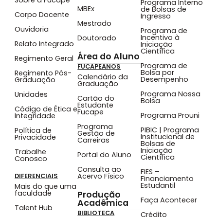
Programa Interno
MBEx
de Bolsas de
Corpo Docente
Ingresso
Mestrado
Ouvidoria
Programa de
Incentivo à
Doutorado
Relato Integrado
Iniciação
Científica
Área do Aluno
Regimento Geral
Programa de
FUCAPEANOS
Bolsa por
Regimento Pós-
Calendário da
Desempenho
Graduação
Graduação
Programa Nossa
Unidades
Cartão do
Bolsa
Estudante
Código de Ética e
Fucape
Programa Prouni
Integridade
Programa
PIBIC | Programa
Política de
Gestão de
Institucional de
Privacidade
Carreiras
Bolsas de
Iniciação
Trabalhe
Portal do Aluno
Científica
Conosco
Consulta ao
FIES –
Acervo Físico
DIFERENCIAIS
Financiamento
Estudantil
Mais do que uma
faculdade
Produção
Faça Acontecer
Acadêmica
Talent Hub
BIBLIOTECA
Crédito