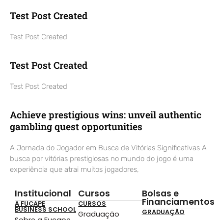
Test Post Created
Test Post Created
Test Post Created
Test Post Created
Achieve prestigious wins: unveil authentic
gambling quest opportunities
A Jornada do Jogador em Busca de Vitórias Significativas A
busca por vitórias prestigiosas no mundo do jogo é uma
experiência que atrai muitos jogadores,
Institucional
Cursos
Bolsas e
Financiamentos
A FUCAPE
CURSOS
BUSINESS SCHOOL
GRADUAÇÃO
Graduação
Sobre a Fucape