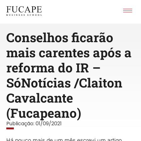
Conselhos ficarão
mais carentes após a
reforma do IR –
SóNotícias /Claiton
Cavalcante
(Fucapeano)
Publicação:
01/09/2021
Há pouco mais de um mês escrevi um artigo