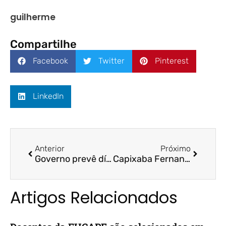
guilherme
Compartilhe
Facebook
Twitter
Pinterest
LinkedIn
Anterior
Próximo
Governo prevê dívida bruta caindo a 79,8% do PIB em 2022, diz secretário do Tesouro – Money Times/ Bruno Funchal
Capixaba Fernando Caio Galdi, da Fucape, é nomeado diretor da CVM – Folha Vitória
Artigos Relacionados