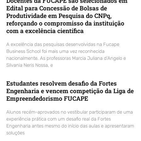
Docentes da FUCAPE são selecionados em
Edital para Concessão de Bolsas de
Produtividade em Pesquisa do CNPq,
reforçando o compromisso da instituição
com a excelência científica
A excelência das pesquisas desenvolvidas na Fucape
Business School foi mais uma vez reconhecida
nacionalmente. As professoras Marcia Juliana d’Angelo e
Silvania Neris Nossa, e
Estudantes resolvem desafio da Fortes
Engenharia e vencem competição da Liga de
Empreendedorismo FUCAPE
Alunos recém-aprovados no vestibular participaram de uma
experiência prática com um desafio real da Fortes
Engenharia antes mesmo do início das aulas e apresentaram
soluções