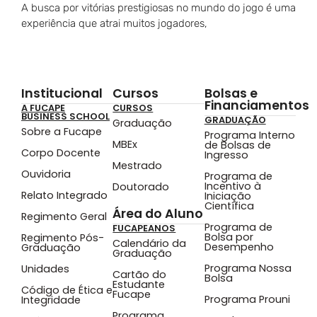
A busca por vitórias prestigiosas no mundo do jogo é uma
experiência que atrai muitos jogadores,
Institucional
Cursos
Bolsas e
Financiamentos
A FUCAPE
CURSOS
BUSINESS SCHOOL
GRADUAÇÃO
Graduação
Sobre a Fucape
Programa Interno
MBEx
de Bolsas de
Corpo Docente
Ingresso
Mestrado
Ouvidoria
Programa de
Incentivo à
Doutorado
Relato Integrado
Iniciação
Científica
Área do Aluno
Regimento Geral
Programa de
FUCAPEANOS
Bolsa por
Regimento Pós-
Calendário da
Desempenho
Graduação
Graduação
Programa Nossa
Unidades
Cartão do
Bolsa
Estudante
Código de Ética e
Fucape
Programa Prouni
Integridade
Programa