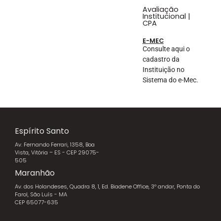
Avaliação
Institucional |
CPA
E-MEC
Consulte aqui o
cadastro da
Instituição no
Sistema do e-Mec.
Espírito Santo
Av. Fernando Ferrari, 1358, Boa
Vista, Vitória – ES - CEP 29075-
505
Maranhão
Av. dos Holandeses, Quadra 8, 1, Ed. Biadene Office, 3º andar, Ponta do
Farol, São Luís - MA
CEP 65077-635