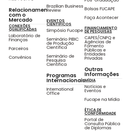
Pós-Graduação
Brazilian Business
Bolsas FUCAPE
Relacionamento
Review
com o
Faça Acontecer
Mercado
EVENTOS
CIENTÍFICOS
CONEXÕES
FINANCIAMENTO
QUALIFICADAS
Simpósio Fucape
DE PESQUISAS
Laboratório de
CAPES/CNPQ e
Seminário PIBIC
Finanças
Agências de
de Produção
Fomento
Científica
Parceiros
Públicas e
Entidades
Seminário de
Convênios
Privadas
Pesquisa
Cientifica
Outras
Informações
Programas
Internacionais
MÍDIA
Notícias e
International
Eventos
Office
Fucape na Mídia
ÉTICA DE
CONFORMIDADE
Portal de
Consulta Pública
de Diplomas