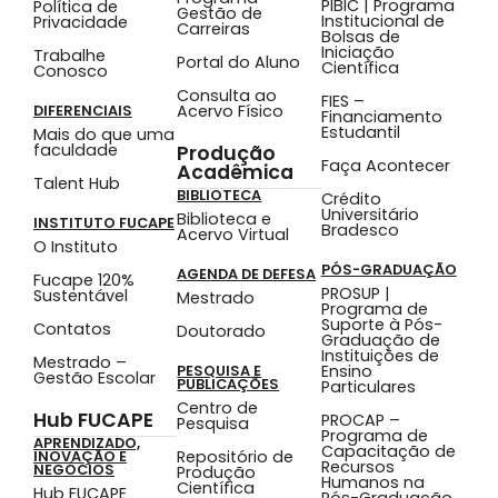
PIBIC | Programa
Política de
Gestão de
Institucional de
Privacidade
Carreiras
Bolsas de
Iniciação
Trabalhe
Portal do Aluno
Científica
Conosco
Consulta ao
FIES –
Acervo Físico
DIFERENCIAIS
Financiamento
Estudantil
Mais do que uma
faculdade
Produção
Faça Acontecer
Acadêmica
Talent Hub
BIBLIOTECA
Crédito
Universitário
Biblioteca e
INSTITUTO FUCAPE
Bradesco
Acervo Virtual
O Instituto
PÓS-GRADUAÇÃO
AGENDA DE DEFESA
Fucape 120%
PROSUP |
Sustentável
Mestrado
Programa de
Suporte à Pós-
Contatos
Doutorado
Graduação de
Instituições de
Mestrado –
Ensino
PESQUISA E
Gestão Escolar
PUBLICAÇÕES
Particulares
Centro de
Hub FUCAPE
PROCAP –
Pesquisa
Programa de
APRENDIZADO,
Capacitação de
Repositório de
INOVAÇÃO E
Recursos
NEGÓCIOS
Produção
Humanos na
Científica
Hub FUCAPE