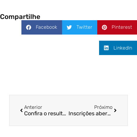
Compartilhe
Facebook
Twitter
Pinterest
LinkedIn
Anterior
Próximo
Confira o resultado do Vest Fucape – Transferência
Inscrições abertas para o Prouni; Confira o edital 2024.2