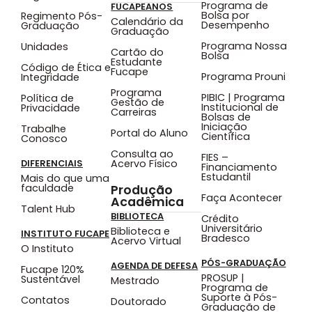
Programa de
FUCAPEANOS
Bolsa por
Regimento Pós-
Calendário da
Desempenho
Graduação
Graduação
Programa Nossa
Unidades
Cartão do
Bolsa
Estudante
Código de Ética e
Fucape
Programa Prouni
Integridade
Programa
PIBIC | Programa
Política de
Gestão de
Institucional de
Privacidade
Carreiras
Bolsas de
Iniciação
Trabalhe
Portal do Aluno
Científica
Conosco
Consulta ao
FIES –
Acervo Físico
DIFERENCIAIS
Financiamento
Estudantil
Mais do que uma
faculdade
Produção
Faça Acontecer
Acadêmica
Talent Hub
BIBLIOTECA
Crédito
Universitário
Biblioteca e
INSTITUTO FUCAPE
Bradesco
Acervo Virtual
O Instituto
PÓS-GRADUAÇÃO
AGENDA DE DEFESA
Fucape 120%
PROSUP |
Sustentável
Mestrado
Programa de
Suporte à Pós-
Contatos
Doutorado
Graduação de