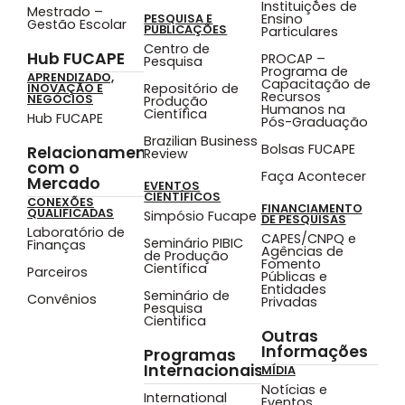
Instituições de
Mestrado –
Ensino
PESQUISA E
Gestão Escolar
PUBLICAÇÕES
Particulares
Centro de
Hub FUCAPE
PROCAP –
Pesquisa
Programa de
APRENDIZADO,
Capacitação de
Repositório de
INOVAÇÃO E
Recursos
NEGÓCIOS
Produção
Humanos na
Científica
Hub FUCAPE
Pós-Graduação
Brazilian Business
Bolsas FUCAPE
Relacionamento
Review
com o
Faça Acontecer
Mercado
EVENTOS
CIENTÍFICOS
CONEXÕES
FINANCIAMENTO
QUALIFICADAS
Simpósio Fucape
DE PESQUISAS
Laboratório de
CAPES/CNPQ e
Seminário PIBIC
Finanças
Agências de
de Produção
Fomento
Científica
Parceiros
Públicas e
Entidades
Seminário de
Convênios
Privadas
Pesquisa
Cientifica
Outras
Informações
Programas
Internacionais
MÍDIA
Notícias e
International
Eventos