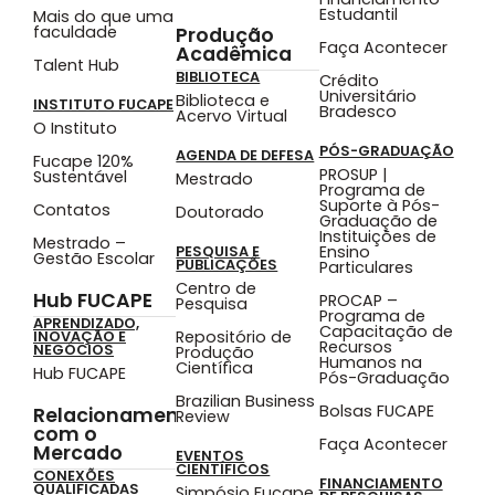
Estudantil
Mais do que uma
faculdade
Produção
Faça Acontecer
Acadêmica
Talent Hub
BIBLIOTECA
Crédito
Universitário
Biblioteca e
INSTITUTO FUCAPE
Bradesco
Acervo Virtual
O Instituto
PÓS-GRADUAÇÃO
AGENDA DE DEFESA
Fucape 120%
PROSUP |
Sustentável
Mestrado
Programa de
Suporte à Pós-
Contatos
Doutorado
Graduação de
Instituições de
Mestrado –
Ensino
PESQUISA E
Gestão Escolar
PUBLICAÇÕES
Particulares
Centro de
Hub FUCAPE
PROCAP –
Pesquisa
Programa de
APRENDIZADO,
Capacitação de
Repositório de
INOVAÇÃO E
Recursos
NEGÓCIOS
Produção
Humanos na
Científica
Hub FUCAPE
Pós-Graduação
Brazilian Business
Bolsas FUCAPE
Relacionamento
Review
com o
Faça Acontecer
Mercado
EVENTOS
CIENTÍFICOS
CONEXÕES
FINANCIAMENTO
QUALIFICADAS
Simpósio Fucape