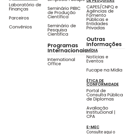
DE PESQUISAS
Laboratório de
CAPES/CNPQ e
Seminário PIBIC
Finanças
Agências de
de Produção
Fomento
Científica
Parceiros
Públicas e
Entidades
Seminário de
Convênios
Privadas
Pesquisa
Cientifica
Outras
Informações
Programas
Internacionais
MÍDIA
Notícias e
International
Eventos
Office
Fucape na Mídia
ÉTICA DE
CONFORMIDADE
Portal de
Consulta Pública
de Diplomas
Avaliação
Institucional |
CPA
E-MEC
Consulte aqui o