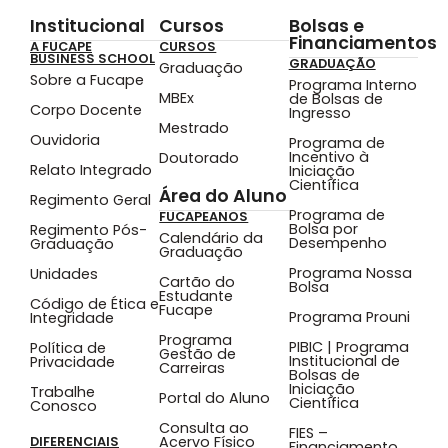
Institucional
Cursos
Bolsas e
Financiamentos
A FUCAPE
CURSOS
BUSINESS SCHOOL
GRADUAÇÃO
Graduação
Sobre a Fucape
Programa Interno
MBEx
de Bolsas de
Corpo Docente
Ingresso
Mestrado
Ouvidoria
Programa de
Incentivo à
Doutorado
Relato Integrado
Iniciação
Científica
Área do Aluno
Regimento Geral
Programa de
FUCAPEANOS
Bolsa por
Regimento Pós-
Calendário da
Desempenho
Graduação
Graduação
Programa Nossa
Unidades
Cartão do
Bolsa
Estudante
Código de Ética e
Fucape
Programa Prouni
Integridade
Programa
PIBIC | Programa
Política de
Gestão de
Institucional de
Privacidade
Carreiras
Bolsas de
Iniciação
Trabalhe
Portal do Aluno
Científica
Conosco
Consulta ao
FIES –
Acervo Físico
DIFERENCIAIS
Financiamento