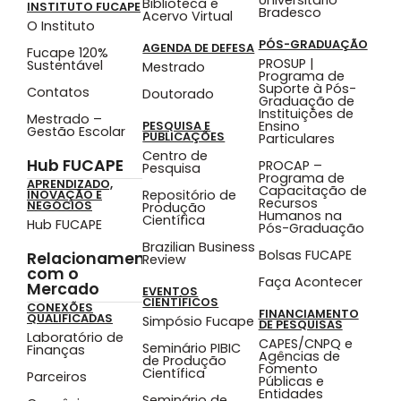
Universitário
Biblioteca e
INSTITUTO FUCAPE
Bradesco
Acervo Virtual
O Instituto
PÓS-GRADUAÇÃO
AGENDA DE DEFESA
Fucape 120%
PROSUP |
Sustentável
Mestrado
Programa de
Suporte à Pós-
Contatos
Doutorado
Graduação de
Instituições de
Mestrado –
Ensino
PESQUISA E
Gestão Escolar
PUBLICAÇÕES
Particulares
Centro de
Hub FUCAPE
PROCAP –
Pesquisa
Programa de
APRENDIZADO,
Capacitação de
Repositório de
INOVAÇÃO E
Recursos
NEGÓCIOS
Produção
Humanos na
Científica
Hub FUCAPE
Pós-Graduação
Brazilian Business
Bolsas FUCAPE
Relacionamento
Review
com o
Faça Acontecer
Mercado
EVENTOS
CIENTÍFICOS
CONEXÕES
FINANCIAMENTO
QUALIFICADAS
Simpósio Fucape
DE PESQUISAS
Laboratório de
CAPES/CNPQ e
Seminário PIBIC
Finanças
Agências de
de Produção
Fomento
Científica
Parceiros
Públicas e
Entidades
Seminário de