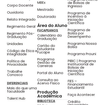
MBEx
de Bolsas de
Corpo Docente
Ingresso
Mestrado
Ouvidoria
Programa de
Incentivo à
Doutorado
Relato Integrado
Iniciação
Científica
Área do Aluno
Regimento Geral
Programa de
FUCAPEANOS
Bolsa por
Regimento Pós-
Calendário da
Desempenho
Graduação
Graduação
Programa Nossa
Unidades
Cartão do
Bolsa
Estudante
Código de Ética e
Fucape
Programa Prouni
Integridade
Programa
PIBIC | Programa
Política de
Gestão de
Institucional de
Privacidade
Carreiras
Bolsas de
Iniciação
Trabalhe
Portal do Aluno
Científica
Conosco
Consulta ao
FIES –
Acervo Físico
DIFERENCIAIS
Financiamento
Estudantil
Mais do que uma
faculdade
Produção
Faça Acontecer
Acadêmica
Talent Hub
BIBLIOTECA
Crédito