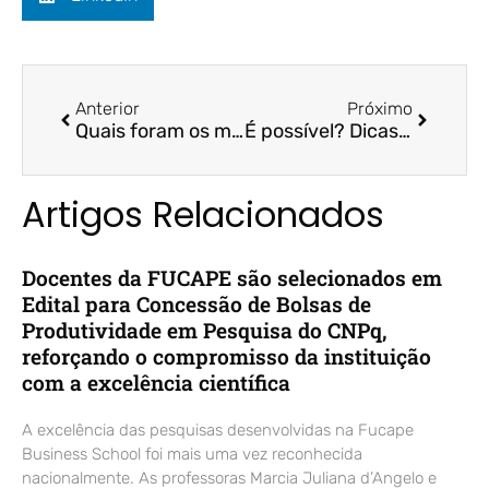
Anterior
Próximo
Quais foram os melhores investimentos em 2023 e o que esperar para 2024 | Rádio CBN | Prof. Dr. Felipe Storch
É possível? Dicas e orientações de como juntar dinheiro! | Rádio CBN | Prof. Dr. Felipe Storch
Artigos Relacionados
Docentes da FUCAPE são selecionados em
Edital para Concessão de Bolsas de
Produtividade em Pesquisa do CNPq,
reforçando o compromisso da instituição
com a excelência científica
A excelência das pesquisas desenvolvidas na Fucape
Business School foi mais uma vez reconhecida
nacionalmente. As professoras Marcia Juliana d’Angelo e