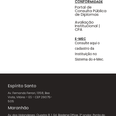
CONFORMIDADE
Portal de
Consulta Pública
de Diplomas
Avaliação
Institucional |
CPA
E-MEC
Consulte aqui o
cadastro da
Instituição no
Sistema do e-Mec.
Espírito Santo
Av. Fernando Ferrari, 1358, Boa
Vista, Vitória – ES - CEP 29075-
505
Maranhão
Av. dos Holandeses, Quadra 8, 1, Ed. Biadene Office, 3º andar, Ponta do