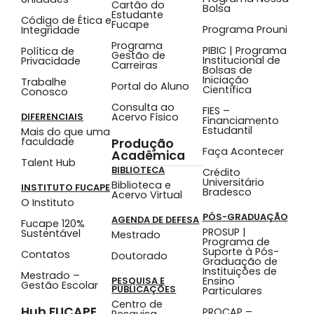
Cartão do
Bolsa
Estudante
Código de Ética e
Fucape
Programa Prouni
Integridade
Programa
PIBIC | Programa
Política de
Gestão de
Institucional de
Privacidade
Carreiras
Bolsas de
Iniciação
Trabalhe
Portal do Aluno
Científica
Conosco
Consulta ao
FIES –
Acervo Físico
DIFERENCIAIS
Financiamento
Estudantil
Mais do que uma
faculdade
Produção
Faça Acontecer
Acadêmica
Talent Hub
BIBLIOTECA
Crédito
Universitário
Biblioteca e
INSTITUTO FUCAPE
Bradesco
Acervo Virtual
O Instituto
PÓS-GRADUAÇÃO
AGENDA DE DEFESA
Fucape 120%
PROSUP |
Sustentável
Mestrado
Programa de
Suporte à Pós-
Contatos
Doutorado
Graduação de
Instituições de
Mestrado –
Ensino
PESQUISA E
Gestão Escolar
PUBLICAÇÕES
Particulares
Centro de
Hub FUCAPE
PROCAP –
Pesquisa