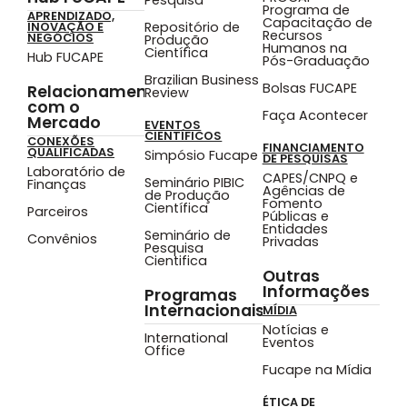
Programa de
APRENDIZADO,
Capacitação de
Repositório de
INOVAÇÃO E
Recursos
NEGÓCIOS
Produção
Humanos na
Científica
Hub FUCAPE
Pós-Graduação
Brazilian Business
Bolsas FUCAPE
Relacionamento
Review
com o
Faça Acontecer
Mercado
EVENTOS
CIENTÍFICOS
CONEXÕES
FINANCIAMENTO
QUALIFICADAS
Simpósio Fucape
DE PESQUISAS
Laboratório de
CAPES/CNPQ e
Seminário PIBIC
Finanças
Agências de
de Produção
Fomento
Científica
Parceiros
Públicas e
Entidades
Seminário de
Convênios
Privadas
Pesquisa
Cientifica
Outras
Informações
Programas
Internacionais
MÍDIA
Notícias e
International
Eventos
Office
Fucape na Mídia
ÉTICA DE