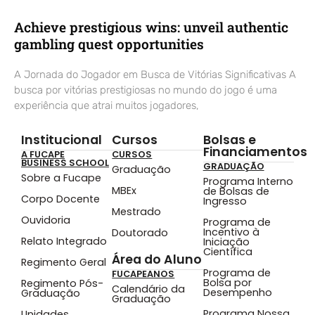
Achieve prestigious wins: unveil authentic
gambling quest opportunities
A Jornada do Jogador em Busca de Vitórias Significativas A
busca por vitórias prestigiosas no mundo do jogo é uma
experiência que atrai muitos jogadores,
Institucional
Cursos
Bolsas e
Financiamentos
A FUCAPE
CURSOS
BUSINESS SCHOOL
GRADUAÇÃO
Graduação
Sobre a Fucape
Programa Interno
MBEx
de Bolsas de
Corpo Docente
Ingresso
Mestrado
Ouvidoria
Programa de
Incentivo à
Doutorado
Relato Integrado
Iniciação
Científica
Área do Aluno
Regimento Geral
Programa de
FUCAPEANOS
Bolsa por
Regimento Pós-
Calendário da
Desempenho
Graduação
Graduação
Programa Nossa
Unidades