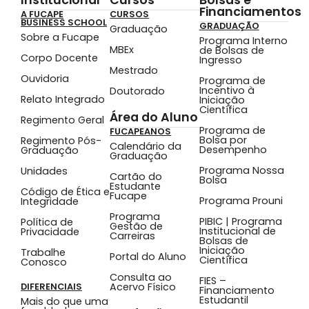
Financiamentos
A FUCAPE
CURSOS
BUSINESS SCHOOL
GRADUAÇÃO
Graduação
Sobre a Fucape
Programa Interno
MBEx
de Bolsas de
Corpo Docente
Ingresso
Mestrado
Ouvidoria
Programa de
Incentivo à
Doutorado
Relato Integrado
Iniciação
Científica
Área do Aluno
Regimento Geral
Programa de
FUCAPEANOS
Bolsa por
Regimento Pós-
Calendário da
Desempenho
Graduação
Graduação
Programa Nossa
Unidades
Cartão do
Bolsa
Estudante
Código de Ética e
Fucape
Programa Prouni
Integridade
Programa
PIBIC | Programa
Política de
Gestão de
Institucional de
Privacidade
Carreiras
Bolsas de
Iniciação
Trabalhe
Portal do Aluno
Científica
Conosco
Consulta ao
FIES –
Acervo Físico
DIFERENCIAIS
Financiamento
Estudantil
Mais do que uma