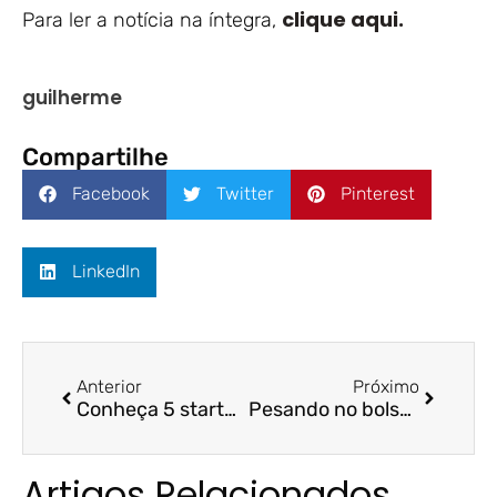
clique aqui.
Para ler a notícia na íntegra,
guilherme
Compartilhe
Facebook
Twitter
Pinterest
LinkedIn
Anterior
Próximo
Conheça 5 startups criadas no Espírito Santo que fazem sucesso – ES 360/ FUCAPE
Pesando no bolso: os efeitos da inflação na compra do supermercado – Rádio CBN Vitória/ Neyla Tardin
Artigos Relacionados