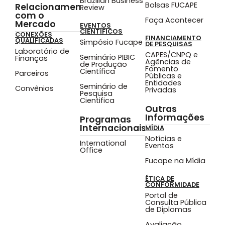
Brazilian Business
Bolsas FUCAPE
Relacionamento
Review
com o
Faça Acontecer
Mercado
EVENTOS
CIENTÍFICOS
CONEXÕES
FINANCIAMENTO
QUALIFICADAS
Simpósio Fucape
DE PESQUISAS
Laboratório de
CAPES/CNPQ e
Seminário PIBIC
Finanças
Agências de
de Produção
Fomento
Científica
Parceiros
Públicas e
Entidades
Seminário de
Convênios
Privadas
Pesquisa
Cientifica
Outras
Informações
Programas
Internacionais
MÍDIA
Notícias e
International
Eventos
Office
Fucape na Mídia
ÉTICA DE
CONFORMIDADE
Portal de
Consulta Pública
de Diplomas
Avaliação