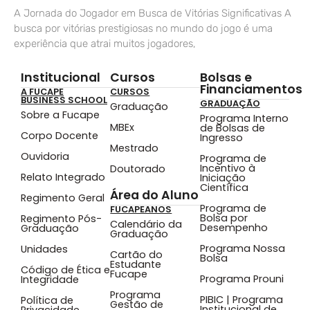
A Jornada do Jogador em Busca de Vitórias Significativas A
busca por vitórias prestigiosas no mundo do jogo é uma
experiência que atrai muitos jogadores,
Institucional
Cursos
Bolsas e
Financiamentos
A FUCAPE
CURSOS
BUSINESS SCHOOL
GRADUAÇÃO
Graduação
Sobre a Fucape
Programa Interno
MBEx
de Bolsas de
Corpo Docente
Ingresso
Mestrado
Ouvidoria
Programa de
Incentivo à
Doutorado
Relato Integrado
Iniciação
Científica
Área do Aluno
Regimento Geral
Programa de
FUCAPEANOS
Bolsa por
Regimento Pós-
Calendário da
Desempenho
Graduação
Graduação
Programa Nossa
Unidades
Cartão do
Bolsa
Estudante
Código de Ética e
Fucape
Programa Prouni
Integridade
Programa
PIBIC | Programa
Política de
Gestão de
Institucional de
Privacidade