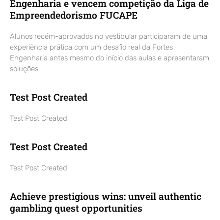
Engenharia e vencem competição da Liga de
Empreendedorismo FUCAPE
Alunos recém-aprovados no vestibular participaram de uma
experiência prática com um desafio real da Fortes
Engenharia antes mesmo do início das aulas e apresentaram
soluções
Test Post Created
Test Post Created
Test Post Created
Test Post Created
Achieve prestigious wins: unveil authentic
gambling quest opportunities