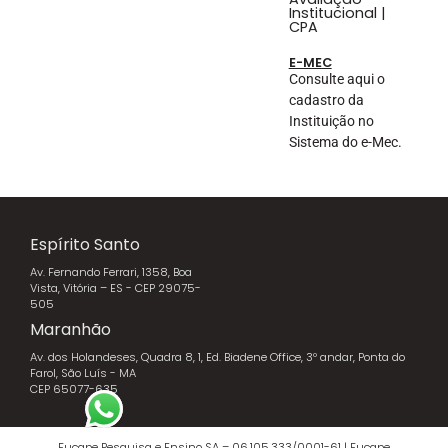
Institucional |
CPA
E-MEC
Consulte aqui o
cadastro da
Instituição no
Sistema do e-Mec.
Espírito Santo
Av. Fernando Ferrari, 1358, Boa
Vista, Vitória – ES - CEP 29075-
505
Maranhão
Av. dos Holandeses, Quadra 8, 1, Ed. Biadene Office, 3º andar, Ponta do
Farol, São Luís - MA
CEP 65077-635
Fucape Pesquisa e Ensino SA – 06.105.333/0001-61 | Fucape