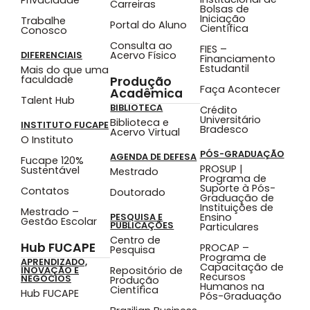
Carreiras
Bolsas de
Iniciação
Trabalhe
Portal do Aluno
Científica
Conosco
Consulta ao
FIES –
Acervo Físico
DIFERENCIAIS
Financiamento
Estudantil
Mais do que uma
faculdade
Produção
Faça Acontecer
Acadêmica
Talent Hub
BIBLIOTECA
Crédito
Universitário
Biblioteca e
INSTITUTO FUCAPE
Bradesco
Acervo Virtual
O Instituto
PÓS-GRADUAÇÃO
AGENDA DE DEFESA
Fucape 120%
PROSUP |
Sustentável
Mestrado
Programa de
Suporte à Pós-
Contatos
Doutorado
Graduação de
Instituições de
Mestrado –
Ensino
PESQUISA E
Gestão Escolar
PUBLICAÇÕES
Particulares
Centro de
Hub FUCAPE
PROCAP –
Pesquisa
Programa de
APRENDIZADO,
Capacitação de
Repositório de
INOVAÇÃO E
Recursos
NEGÓCIOS
Produção
Humanos na
Científica
Hub FUCAPE
Pós-Graduação