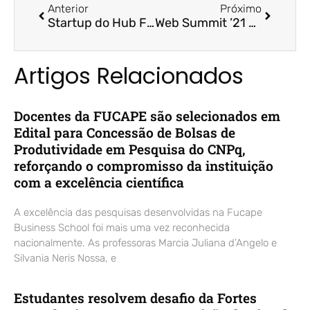
Anterior
Próximo
Startup do Hub FUCAPE participa no Web Summit – Mundo Business (Folha Vitória)
Web Summit ’21 – Coluna Andrea Pena / Hub FUCAPE
Artigos Relacionados
Docentes da FUCAPE são selecionados em
Edital para Concessão de Bolsas de
Produtividade em Pesquisa do CNPq,
reforçando o compromisso da instituição
com a excelência científica
A excelência das pesquisas desenvolvidas na Fucape
Business School foi mais uma vez reconhecida
nacionalmente. As professoras Marcia Juliana d’Angelo e
Silvania Neris Nossa, e
Estudantes resolvem desafio da Fortes