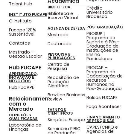
Acadêmica
Talent Hub
BIBLIOTECA
Crédito
Universitário
Biblioteca e
INSTITUTO FUCAPE
Bradesco
Acervo Virtual
O Instituto
PÓS-GRADUAÇÃO
AGENDA DE DEFESA
Fucape 120%
PROSUP |
Sustentável
Mestrado
Programa de
Suporte à Pós-
Contatos
Doutorado
Graduação de
Instituições de
Mestrado –
Ensino
PESQUISA E
Gestão Escolar
PUBLICAÇÕES
Particulares
Centro de
Hub FUCAPE
PROCAP –
Pesquisa
Programa de
APRENDIZADO,
Capacitação de
Repositório de
INOVAÇÃO E
Recursos
NEGÓCIOS
Produção
Humanos na
Científica
Hub FUCAPE
Pós-Graduação
Brazilian Business
Bolsas FUCAPE
Relacionamento
Review
com o
Faça Acontecer
Mercado
EVENTOS
CIENTÍFICOS
CONEXÕES
FINANCIAMENTO
QUALIFICADAS
Simpósio Fucape
DE PESQUISAS
Laboratório de
CAPES/CNPQ e
Seminário PIBIC
Finanças
Agências de
de Produção