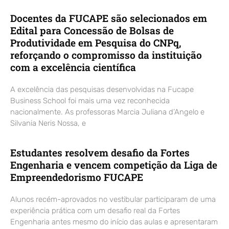
Docentes da FUCAPE são selecionados em
Edital para Concessão de Bolsas de
Produtividade em Pesquisa do CNPq,
reforçando o compromisso da instituição
com a excelência científica
A excelência das pesquisas desenvolvidas na Fucape
Business School foi mais uma vez reconhecida
nacionalmente. As professoras Marcia Juliana d’Angelo e
Silvania Neris Nossa, e
Estudantes resolvem desafio da Fortes
Engenharia e vencem competição da Liga de
Empreendedorismo FUCAPE
Alunos recém-aprovados no vestibular participaram de uma
experiência prática com um desafio real da Fortes
Engenharia antes mesmo do início das aulas e apresentaram