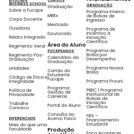
A FUCAPE
CURSOS
BUSINESS SCHOOL
GRADUAÇÃO
Graduação
Sobre a Fucape
Programa Interno
MBEx
de Bolsas de
Corpo Docente
Ingresso
Mestrado
Ouvidoria
Programa de
Incentivo à
Doutorado
Relato Integrado
Iniciação
Científica
Área do Aluno
Regimento Geral
Programa de
FUCAPEANOS
Bolsa por
Regimento Pós-
Calendário da
Desempenho
Graduação
Graduação
Programa Nossa
Unidades
Cartão do
Bolsa
Estudante
Código de Ética e
Fucape
Programa Prouni
Integridade
Programa
PIBIC | Programa
Política de
Gestão de
Institucional de
Privacidade
Carreiras
Bolsas de
Iniciação
Trabalhe
Portal do Aluno
Científica
Conosco
Consulta ao
FIES –
Acervo Físico
DIFERENCIAIS
Financiamento
Estudantil
Mais do que uma
faculdade
Produção
Faça Acontecer