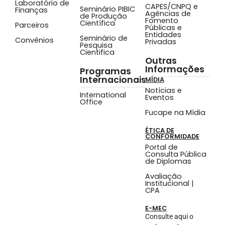
Laboratório de
CAPES/CNPQ e
Seminário PIBIC
Finanças
Agências de
de Produção
Fomento
Científica
Parceiros
Públicas e
Entidades
Seminário de
Convênios
Privadas
Pesquisa
Cientifica
Outras
Informações
Programas
Internacionais
MÍDIA
Notícias e
International
Eventos
Office
Fucape na Mídia
ÉTICA DE
CONFORMIDADE
Portal de
Consulta Pública
de Diplomas
Avaliação
Institucional |
CPA
E-MEC
Consulte aqui o