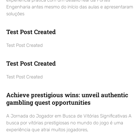
Engenharia antes mesmo do início das aulas e apresentaram
soluções
Test Post Created
Test Post Created
Test Post Created
Test Post Created
Achieve prestigious wins: unveil authentic
gambling quest opportunities
A Jornada do Jogador em Busca de Vitórias Significativas A
busca por vitórias prestigiosas no mundo do jogo é uma
experiência que atrai muitos jogadores,