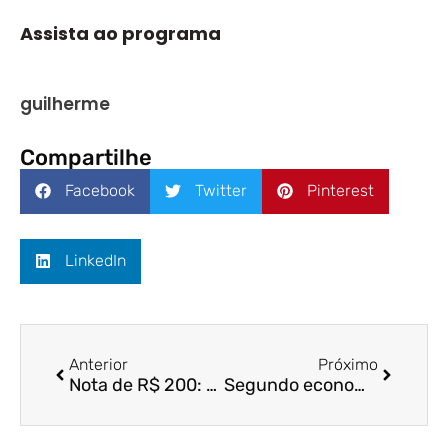
Assista ao programa
guilherme
Compartilhe
Facebook
Twitter
Pinterest
LinkedIn
Anterior
Próximo
Nota de R$ 200: valor pagava em 1994 quase 1 ano de viagem no Transcol – A Gazeta / Profª. Drª. Arilda Teixeira
Segundo economista, nota de R$ 200 não gera inflação, mas falta transparência – ES Hoje / Profª. Drª. Arilda Teixeira