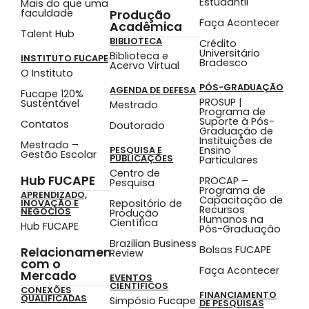
Estudantil
Mais do que uma
faculdade
Produção
Faça Acontecer
Acadêmica
Talent Hub
BIBLIOTECA
Crédito
Universitário
Biblioteca e
INSTITUTO FUCAPE
Bradesco
Acervo Virtual
O Instituto
PÓS-GRADUAÇÃO
AGENDA DE DEFESA
Fucape 120%
PROSUP |
Sustentável
Mestrado
Programa de
Suporte à Pós-
Contatos
Doutorado
Graduação de
Instituições de
Mestrado –
Ensino
PESQUISA E
Gestão Escolar
PUBLICAÇÕES
Particulares
Centro de
Hub FUCAPE
PROCAP –
Pesquisa
Programa de
APRENDIZADO,
Capacitação de
Repositório de
INOVAÇÃO E
Recursos
NEGÓCIOS
Produção
Humanos na
Científica
Hub FUCAPE
Pós-Graduação
Brazilian Business
Bolsas FUCAPE
Relacionamento
Review
com o
Faça Acontecer
Mercado
EVENTOS
CIENTÍFICOS
CONEXÕES
FINANCIAMENTO
QUALIFICADAS
Simpósio Fucape
DE PESQUISAS