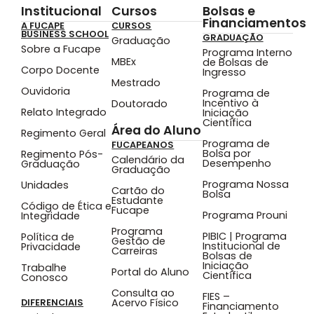
Institucional
Cursos
Bolsas e
Financiamentos
A FUCAPE
CURSOS
BUSINESS SCHOOL
GRADUAÇÃO
Graduação
Sobre a Fucape
Programa Interno
MBEx
de Bolsas de
Corpo Docente
Ingresso
Mestrado
Ouvidoria
Programa de
Incentivo à
Doutorado
Relato Integrado
Iniciação
Científica
Área do Aluno
Regimento Geral
Programa de
FUCAPEANOS
Bolsa por
Regimento Pós-
Calendário da
Desempenho
Graduação
Graduação
Programa Nossa
Unidades
Cartão do
Bolsa
Estudante
Código de Ética e
Fucape
Programa Prouni
Integridade
Programa
PIBIC | Programa
Política de
Gestão de
Institucional de
Privacidade
Carreiras
Bolsas de
Iniciação
Trabalhe
Portal do Aluno
Científica
Conosco
Consulta ao
FIES –
Acervo Físico
DIFERENCIAIS
Financiamento