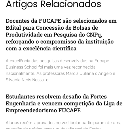
Artigos Relacionados
Docentes da FUCAPE são selecionados em
Edital para Concessão de Bolsas de
Produtividade em Pesquisa do CNPq,
reforçando o compromisso da instituição
com a excelência científica
A excelência das pesquisas desenvolvidas na Fucape
Business School foi mais uma vez reconhecida
nacionalmente. As professoras Marcia Juliana d’Angelo e
Silvania Neris Nossa, e
Estudantes resolvem desafio da Fortes
Engenharia e vencem competição da Liga de
Empreendedorismo FUCAPE
Alunos recém-aprovados no vestibular participaram de uma
experiência prática com um desafio real da Fortes