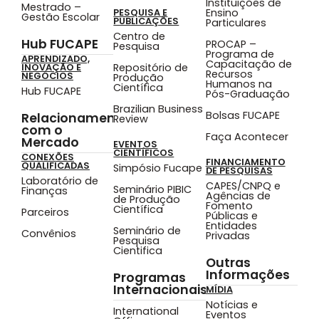
Instituições de
Mestrado –
Ensino
PESQUISA E
Gestão Escolar
PUBLICAÇÕES
Particulares
Centro de
Hub FUCAPE
PROCAP –
Pesquisa
Programa de
APRENDIZADO,
Capacitação de
Repositório de
INOVAÇÃO E
Recursos
NEGÓCIOS
Produção
Humanos na
Científica
Hub FUCAPE
Pós-Graduação
Brazilian Business
Bolsas FUCAPE
Relacionamento
Review
com o
Faça Acontecer
Mercado
EVENTOS
CIENTÍFICOS
CONEXÕES
FINANCIAMENTO
QUALIFICADAS
Simpósio Fucape
DE PESQUISAS
Laboratório de
CAPES/CNPQ e
Seminário PIBIC
Finanças
Agências de
de Produção
Fomento
Científica
Parceiros
Públicas e
Entidades
Seminário de
Convênios
Privadas
Pesquisa
Cientifica
Outras
Informações
Programas
Internacionais
MÍDIA
Notícias e
International
Eventos