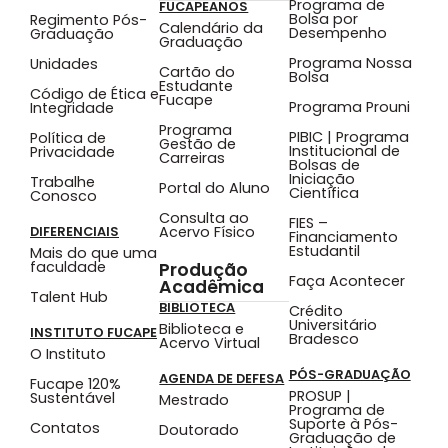
Programa de
FUCAPEANOS
Bolsa por
Regimento Pós-
Calendário da
Desempenho
Graduação
Graduação
Programa Nossa
Unidades
Cartão do
Bolsa
Estudante
Código de Ética e
Fucape
Programa Prouni
Integridade
Programa
PIBIC | Programa
Política de
Gestão de
Institucional de
Privacidade
Carreiras
Bolsas de
Iniciação
Trabalhe
Portal do Aluno
Científica
Conosco
Consulta ao
FIES –
Acervo Físico
DIFERENCIAIS
Financiamento
Estudantil
Mais do que uma
faculdade
Produção
Faça Acontecer
Acadêmica
Talent Hub
BIBLIOTECA
Crédito
Universitário
Biblioteca e
INSTITUTO FUCAPE
Bradesco
Acervo Virtual
O Instituto
PÓS-GRADUAÇÃO
AGENDA DE DEFESA
Fucape 120%
PROSUP |
Sustentável
Mestrado
Programa de
Suporte à Pós-
Contatos
Doutorado
Graduação de