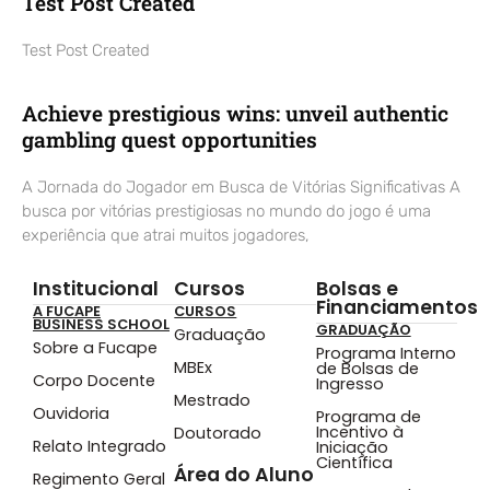
Test Post Created
Test Post Created
Achieve prestigious wins: unveil authentic
gambling quest opportunities
A Jornada do Jogador em Busca de Vitórias Significativas A
busca por vitórias prestigiosas no mundo do jogo é uma
experiência que atrai muitos jogadores,
Institucional
Cursos
Bolsas e
Financiamentos
A FUCAPE
CURSOS
BUSINESS SCHOOL
GRADUAÇÃO
Graduação
Sobre a Fucape
Programa Interno
MBEx
de Bolsas de
Corpo Docente
Ingresso
Mestrado
Ouvidoria
Programa de
Incentivo à
Doutorado
Relato Integrado
Iniciação
Científica
Área do Aluno
Regimento Geral