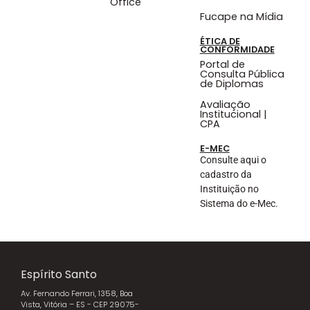
Office
Fucape na Mídia
ÉTICA DE
CONFORMIDADE
Portal de
Consulta Pública
de Diplomas
Avaliação
Institucional |
CPA
E-MEC
Consulte aqui o
cadastro da
Instituição no
Sistema do e-Mec.
Espírito Santo
Av. Fernando Ferrari, 1358, Boa
Vista, Vitória – ES - CEP 29075-