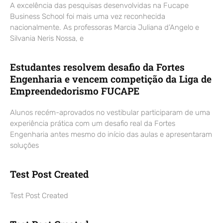
A excelência das pesquisas desenvolvidas na Fucape
Business School foi mais uma vez reconhecida
nacionalmente. As professoras Marcia Juliana d’Angelo e
Silvania Neris Nossa, e
Estudantes resolvem desafio da Fortes
Engenharia e vencem competição da Liga de
Empreendedorismo FUCAPE
Alunos recém-aprovados no vestibular participaram de uma
experiência prática com um desafio real da Fortes
Engenharia antes mesmo do início das aulas e apresentaram
soluções
Test Post Created
Test Post Created